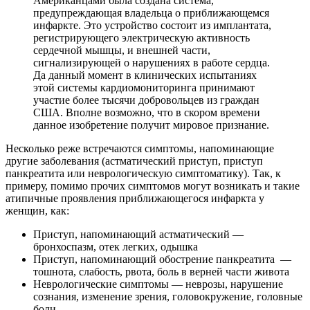
Американцами была создана система,
предупреждающая владельца о приближающемся
инфаркте. Это устройство состоит из имплантата,
регистрирующего электрическую активность
сердечной мышцы, и внешней части,
сигнализирующей о нарушениях в работе сердца.
Да данный момент в клинических испытаниях
этой системы кардиомониторинга принимают
участие более тысячи добровольцев из граждан
США. Вполне возможно, что в скором времени
данное изобретение получит мировое признание.
Несколько реже встречаются симптомы, напоминающие
другие заболевания (астматический приступ, приступ
панкреатита или неврологическую симптоматику). Так, к
примеру, помимо прочих симптомов могут возникать и такие
атипичные проявления приближающегося инфаркта у
женщин, как:
Приступ, напоминающий астматический —
бронхоспазм, отек легких, одышка
Приступ, напоминающий обострение панкреатита —
тошнота, слабость, рвота, боль в верней части живота
Неврологические симптомы — неврозы, нарушение
сознания, изменение зрения, головокружение, головные
боли