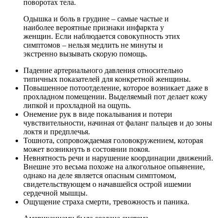
поворотах тела.
Одышка и боль в грудине – самые частые и
наиболее вероятные признаки инфаркта у
женщин. Если наблюдается совокупность этих
симптомов – нельзя медлить не минуты и
экстренно вызывать скорую помощь.
Падение артериального давления относительно
типичных показателей для конкретной женщины.
Повышенное потоотделение, которое возникает даже в
прохладном помещении. Выделяемый пот делает кожу
липкой и прохладной на ощупь.
Онемение рук в виде покалывания и потери
чувствительности, начиная от фаланг пальцев и до зоны
локтя и предплечья.
Тошнота, сопровождаемая головокружением, которая
может возникнуть в состоянии покоя.
Невнятность речи и нарушение координации движений.
Внешне это весьма похоже на алкогольное опьянение,
однако на деле является опасным симптомом,
свидетельствующем о начавшейся острой ишемии
сердечной мышцы.
Ощущение страха смерти, тревожность и паника.