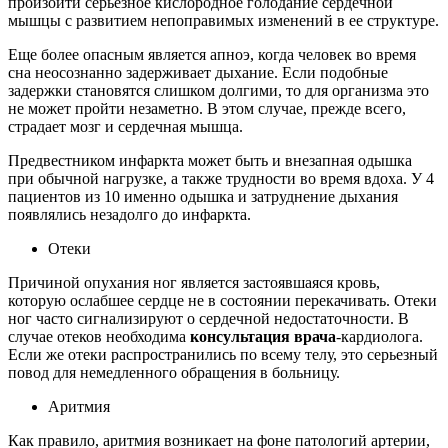
произойти серьезное кислородное голодание сердечной
мышцы с развитием непоправимых изменений в ее структуре.
Еще более опасным является апноэ, когда человек во время
сна неосознанно задерживает дыхание. Если подобные
задержки становятся слишком долгими, то для организма это
не может пройти незаметно. В этом случае, прежде всего,
страдает мозг и сердечная мышца.
Предвестником инфаркта может быть и внезапная одышка
при обычной нагрузке, а также трудности во время вдоха. У 4
пациентов из 10 именно одышка и затруднение дыхания
появлялись незадолго до инфаркта.
Отеки
Причиной опухания ног является застоявшаяся кровь,
которую ослабшее сердце не в состоянии перекачивать. Отеки
ног часто сигнализируют о сердечной недостаточности. В
случае отеков необходима
консультация врача
-кардиолога.
Если же отеки распространились по всему телу, это серьезный
повод для немедленного обращения в больницу.
Аритмия
Как правило, аритмия возникает на фоне патологий артерии,