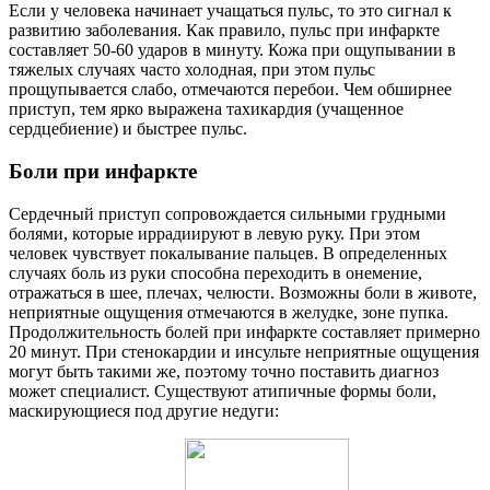
Если у человека начинает учащаться пульс, то это сигнал к
развитию заболевания. Как правило, пульс при инфаркте
составляет 50-60 ударов в минуту. Кожа при ощупывании в
тяжелых случаях часто холодная, при этом пульс
прощупывается слабо, отмечаются перебои. Чем обширнее
приступ, тем ярко выражена тахикардия (учащенное
сердцебиение) и быстрее пульс.
Боли при инфаркте
Сердечный приступ сопровождается сильными грудными
болями, которые иррадиируют в левую руку. При этом
человек чувствует покалывание пальцев. В определенных
случаях боль из руки способна переходить в онемение,
отражаться в шее, плечах, челюсти. Возможны боли в животе,
неприятные ощущения отмечаются в желудке, зоне пупка.
Продолжительность болей при инфаркте составляет примерно
20 минут. При стенокардии и инсульте неприятные ощущения
могут быть такими же, поэтому точно поставить диагноз
может специалист. Существуют атипичные формы боли,
маскирующиеся под другие недуги: