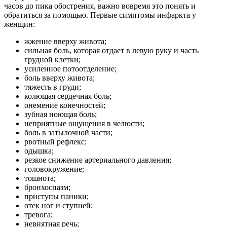
часов до пика обострения, важно вовремя это понять и
обратиться за помощью. Первые симптомы инфаркта у
женщин:
жжение вверху живота;
сильная боль, которая отдает в левую руку и часть
грудной клетки;
усиленное потоотделение;
боль вверху живота;
тяжесть в груди;
колющая сердечная боль;
онемение конечностей;
зубная ноющая боль;
неприятные ощущения в челюсти;
боль в затылочной части;
рвотный рефлекс;
одышка;
резкое снижение артериального давления;
головокружение;
тошнота;
бронхоспазм;
приступы паники;
отек ног и ступней;
тревога;
невнятная речь;