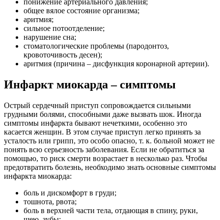
понижение артериального давления;
общее вялое состояние организма;
аритмия;
сильное потоотделение;
нарушение сна;
стоматологические проблемы (пародонтоз,
кровоточивость десен);
аритмия (причина – дисфункция коронарной артерии).
Инфаркт миокарда – симптомы
Острый сердечный приступ сопровождается сильными
грудными болями, способными даже вызвать шок. Иногда
симптомы инфаркта бывают нечеткими, особенно это
касается женщин. В этом случае приступ легко принять за
усталость или грипп, это особо опасно, т. к. больной может не
понять всю серьезность заболевания. Если не обратиться за
помощью, то риск смерти возрастает в несколько раз. Чтобы
предотвратить болезнь, необходимо знать основные симптомы
инфаркта миокарда:
боль и дискомфорт в груди;
тошнота, рвота;
боль в верхней части тела, отдающая в спину, руки,
шею, зубы;