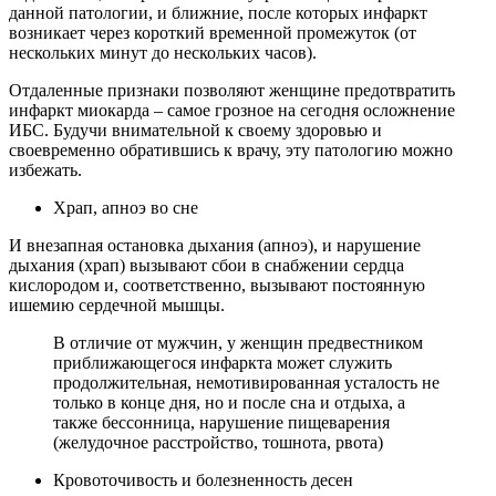
данной патологии, и ближние, после которых инфаркт
возникает через короткий временной промежуток (от
нескольких минут до нескольких часов).
Отдаленные признаки позволяют женщине предотвратить
инфаркт миокарда – самое грозное на сегодня осложнение
ИБС. Будучи внимательной к своему здоровью и
своевременно обратившись к врачу, эту патологию можно
избежать.
Храп, апноэ во сне
И внезапная остановка дыхания (апноэ), и нарушение
дыхания (храп) вызывают сбои в снабжении сердца
кислородом и, соответственно, вызывают постоянную
ишемию сердечной мышцы.
В отличие от мужчин, у женщин предвестником
приближающегося инфаркта может служить
продолжительная, немотивированная усталость не
только в конце дня, но и после сна и отдыха, а
также бессонница, нарушение пищеварения
(желудочное расстройство, тошнота, рвота)
Кровоточивость и болезненность десен