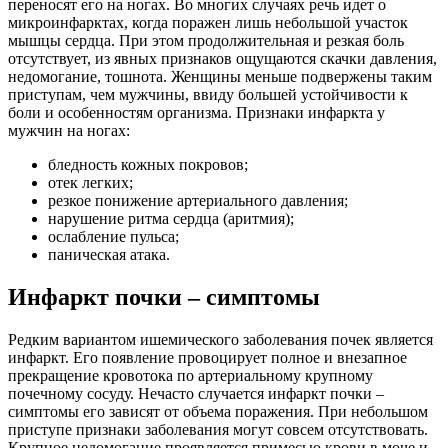
переносят его на ногах. Во многих случаях речь идет о
микроинфарктах, когда поражен лишь небольшой участок
мышцы сердца. При этом продолжительная и резкая боль
отсутствует, из явных признаков ощущаются скачки давления,
недомогание, тошнота. Женщины меньше подвержены таким
приступам, чем мужчины, ввиду большей устойчивости к
боли и особенностям организма. Признаки инфаркта у
мужчин на ногах:
бледность кожных покровов;
отек легких;
резкое понижение артериального давления;
нарушение ритма сердца (аритмия);
ослабление пульса;
паническая атака.
Инфаркт почки – симптомы
Редким вариантом ишемического заболевания почек является
инфаркт. Его появление провоцирует полное и внезапное
прекращение кровотока по артериальному крупному
почечному сосуду. Нечасто случается инфаркт почки –
симптомы его зависят от объема поражения. При небольшом
приступе признаки заболевания могут совсем отсутствовать.
Крупное недомогание проявляется примесью крови в моче и