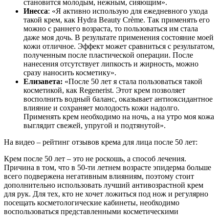
становится молодым, нежным, сияющим».
Инесса
: «Я активно использую для ежедневного ухода
такой крем, как Hydra Beauty Crème. Так применять его
можно с раннего возраста, то пользоваться им стала
даже моя дочь. В результате применения состояние моей
кожи отличное. Эффект может сравниться с результатом,
полученным после пластической операции. После
нанесения отсутствует липкость и жирность, можно
сразу наносить косметику».
Елизавета:
«После 50 лет я стала пользоваться такой
косметикой, как Regenerist. Этот крем позволяет
восполнить водный баланс, оказывает антиоксидантное
влияние и сохраняет молодость кожи надолго.
Применять крем необходимо на ночь, а на утро моя кожа
выглядит свежей, упругой и подтянутой».
На видео – рейтинг отзывов крема для лица после 50 лет:
Крем после 50 лет – это не роскошь, а способ лечения.
Причина в том, что в 50-ти летнем возрасте эпидерма больше
всего подвержена негативным влияниям, поэтому стоит
дополнительно использовать лучший антивозрастной крем
для рук. Для тех, кто не хочет ложиться под нож и регулярно
посещать косметологические кабинеты, необходимо
воспользоваться представленными косметическими