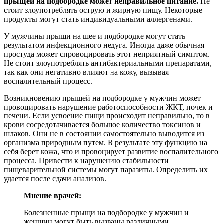
прыщей на подбородке может неправильное питание.
Не
стоит злоупотреблять острую и жирную пищу. Некоторые
продукты могут стать индивидуальными аллергенами.
У мужчины прыщи на шее и подбородке могут стать
результатом инфекционного недуга. Иногда даже обычная
простуда может спровоцировать этот неприятный симптом.
Не стоит злоупотреблять антибактериальными препаратами,
так как они негативно влияют на кожу, вызывая
воспалительный процесс.
Возникновению прыщей на подбородке у мужчин может
провоцировать нарушение работоспособности ЖКТ, почек и
печени. Если усвоение пищи происходит неправильно, то в
крови сосредотачивается большое количество токсинов и
шлаков. Они не в состоянии самостоятельно выводится из
организма природным путем. В результате эту функцию на
себя берет кожа, что и провоцирует развитие воспалительного
процесса. Привести к нарушению стабильности
пищеварительной системы могут паразиты. Определить их
удается после сдачи анализов.
Мнение врачей:
Болезненные прыщи на подбородке у мужчин и
женщин могут быть вызваны различными