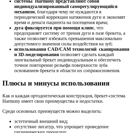
системы
H
armony представляют собой
индивидуализированный саморегулирующийся
механизм
, благодаря чему не нуждаются в
периодической коррекции натяжения дуги и экономят
время и деньги пациента на посещения врача;
дуга фиксируется при помощи клипс
, что
предохраняет систему от трения дуги в пазе брекета, а
также позволяет избежать превышения максимально
допустимого значения силы воздействия на зуб;
использования CAD/CAM технологий сканирования
и 3D-моделирования
позволяет сделать каждый
лингвальный брекет индивидуальным и обеспечить
точное повторение рельефа поверхности зуба
основанием брекета в области их соприкосновения.
Плюсы и минусы использования
Как и каждая ортодонтическая конструкция, брекет-система
Harmony имеет свои преимущества и недостатки.
Среди основных преимуществ можно выделить:
эстетичный внешний вид;
отсутствие лигатур, что упрощает проведение
гигиенических процедур;