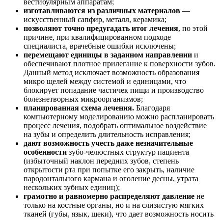
вестибулярным аппаратам;
изготавливаются из различных материалов
—
искусственный сапфир, металл, керамика;
позволяют точно предугадать итог лечения
, по этой
причине, при квалифицированном подходе
специалиста, врачебные ошибки исключены;
перемещают единицы в заданном направлении
и
обеспечивают плотное прилегание к поверхности зубов.
Данный метод исключает возможность образования
микро щелей между системой и единицами, что
блокирует попадание частичек пищи и производство
болезнетворных микроорганизмов;
планированная схема лечения.
Благодаря
компьютерному моделированию можно распланировать
процесс лечения, подобрать оптимальное воздействие
на зубы и определить длительность исправления;
дают возможность учесть даже незначительные
особенности
зубо-челюстных структур пациента
(избыточный наклон передних зубов, степень
открытости рта при попытке его закрыть, наличие
пародонтального кармана и оголение десны, утрата
нескольких зубных единиц);
грамотно и равномерно распределяют давление
не
только на костные органы, но и на слизистую мягких
тканей (губы, язык, щеки), что дает возможность носить