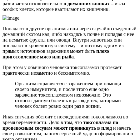
развивается исключительно
в домашних кошках
– из-за
особых клеток, которые выстилают их кишечник.
Попадают в другие организмы они через случайно съеденный
домашний скотом кал, либо находясь в почве и попадая с нее
на немытые фрукты или овощи. Внутри животных они
попадают в кровеносную систему – и поэтому одним из
прямых источников заражения может быть
плохо
приготовленное мясо или рыба
.
При этом у обычного человека токсоплазмоз протекает
практически незаметно и бессимптомно.
Организм справляется с заражением при помощи
своего иммунитета, и после этого еще одно
заражение токсоплазмозом невозможно. Это
относит данную болезнь к разряду тех, которыми
человек болеет ровно один раз в жизни.
Иная ситуация обстоит с последствиями токсоплазмоза во
время беременности. Дело в том, что
токсоплазма по
кровеносным сосудам может проникнуть в плод
и начать
свое развитие там, нанося серьезный удар по формированию
всего организма.