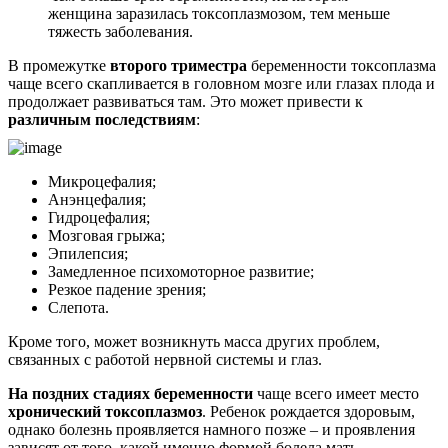
женщина заразилась токсоплазмозом, тем меньше
тяжесть заболевания.
В промежутке
второго триместра
беременности токсоплазма
чаще всего скапливается в головном мозге или глазах плода и
продолжает развиваться там. Это может привести к
различным последствиям
:
Микроцефалия;
Анэнцефалия;
Гидроцефалия;
Мозговая грыжа;
Эпилепсия;
Замедленное психомоторное развитие;
Резкое падение зрения;
Слепота.
Кроме того, может возникнуть масса других проблем,
связанных с работой нервной системы и глаз.
На поздних стадиях беременности
чаще всего имеет место
хронический токсоплазмоз
. Ребенок рождается здоровым,
однако болезнь проявляется намного позже – и проявления
зависят от того, какой именно формой болела мать.