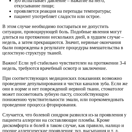
зуб испытывает давление – нажатие на него,
откусывание пищи;
проявляется реакция на перепады температуры;
пациент употребляет сладости или острое.
В этом случае необходимо постараться не допустить
ситуации, провоцирующей боль. Подобные явления могут
длиться на протяжении нескольких дней, в худшем случае –
недель, а затем прекращаются. Значит, нервные окончания
были повреждены в результате процедуры вмешательства в
целостную структуру тканей.
Важно! Если зуб стабильно чувствителен на протяжении 3-4
недель, требуются врачебный осмотр и заключение.
При соответствующих медицинских показаниях возможно
проведение депульпирования и чистки каналов зуба. Если же
они в норме и нет повреждений нервной ткани, стоматолог
может посоветовать зубную пасту, способствующую
понижению чувствительности эмали, или порекомендовать
проведение процесса фторирования.
Случается, что болевой синдром развился из-за проявления у
пациента аллергии на составляющие пломбы. Кроме
дискомфорта и болей в таком случае, как правило, налицо и
прочие аллергические проявления: зуд, высыпания и т. д.