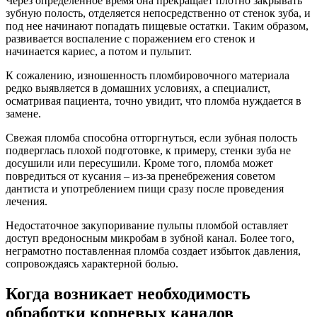
Через определенное время она прекращает плотно закрывать
зубную полость, отделяется непосредственно от стенок зуба, и
под нее начинают попадать пищевые остатки. Таким образом,
развивается воспаление с поражением его стенок и
начинается кариес, а потом и пульпит.
К сожалению, изношенность пломбировочного материала
редко выявляется в домашних условиях, а специалист,
осматривая пациента, точно увидит, что пломба нуждается в
замене.
Свежая пломба способна отторгнуться, если зубная полость
подверглась плохой подготовке, к примеру, стенки зуба не
досушили или пересушили. Кроме того, пломба может
повредиться от кусания – из-за пренебрежения советом
дантиста и употреблением пищи сразу после проведения
лечения.
Недостаточное закупоривание пульпы пломбой оставляет
доступ вредоносным микробам в зубной канал. Более того,
неграмотно поставленная пломба создает избыток давления,
сопровождаясь характерной болью.
Когда возникает необходимость
обработки корневых каналов