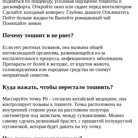
подняться по пищеводу, усиливая ощущение тошноты и
дискомфорта. Откройте окно или сядьте перед вентилятором
Сделайте холодный компресс Глубоко дышите Отвлекитесь
Пейте больше жидкости Выпейте ромашковый чай
Понюхайте лимон
Почему тошнит и не рвет?
Если нет рвотных позывов, она вызвана общей
интоксикацией организма, развивающейся из-за
воспалительного процесса, инфекционного заболевания.
Препараты от болей в желудке, от вздутия живота,
головокружения или народные средства не снимут
неприятный симптом.
Куда нажать, чтобы перестало тошнить?
Массируйте точку Р6 – согласно китайской медицине, она
контролирует позывы к тошноте. Точка расположена на
внутренней стороне руки на расстоянии полутора
сантиметров под запястьем, между сухожилиями. Можно
самому сделать резиновый браслет, с пришитой полукруглой
пуговичкой, которая будет давить на эту точку.