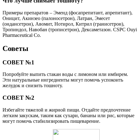
Что лучше снимает тошноту?
Примеры препаратов – Эменд (фосапрепитант, апрепитант),
Оницит, Акинзео (палоносетрон), Латран, Эмесет
(ондансетрон), Авомит, Нотирол, Китрил (гранисетрон),
Тропиндол, Навобан (трописетрон), Дексаметазон. CSPC Ouyi
Pharmaceutical Co.
Советы
СОВЕТ №1
Попробуйте выпить стакан воды с лимоном или имбирем.
Эти натуральные ингредиенты могут помочь успокоить
желудок и снизить тошноту.
СОВЕТ №2
Избегайте тяжелой и жирной пищи. Отдайте предпочтение
легким закускам, таким как сухари, бананы или рис, которые
могут помочь стабилизировать пищеварение.