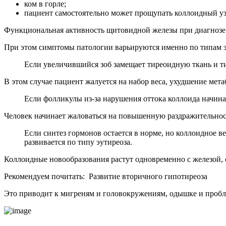
ком в горле;
пациент самостоятельно может прощупать коллоидный уз
Функциональная активность щитовидной железы при диагнозе к
При этом симптомы патологии варьируются именно по типам 
Если увеличившийся зоб замещает тиреоидную ткань и 
В этом случае пациент жалуется на набор веса, ухудшение мета
Если фолликулы из-за нарушения оттока коллоида начи
Человек начинает жаловаться на повышенную раздражительность
Если синтез гормонов остается в норме, но коллоидное в
развивается по типу эутиреоза
.
Коллоидные новообразования растут одновременно с железой, 
Рекомендуем почитать:
Развитие вторичного гипотиреоза
Это приводит к мигреням и головокружениям, одышке и пробл