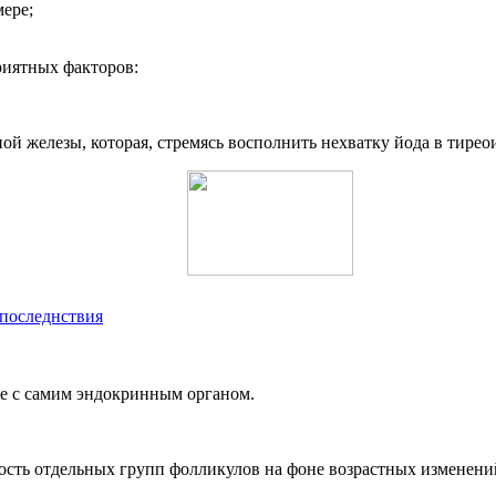
мере
;
риятных факторов
:
 железы, которая, стремясь восполнить нехватку йода в тиреои
 последнствия
те с самим эндокринным органом.
ость отдельных групп фолликулов на фоне возрастных изменени