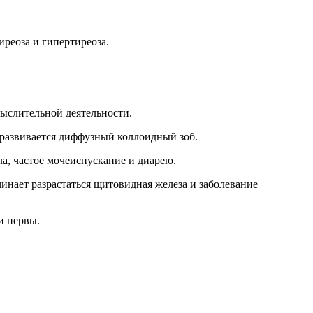
реоза и гипертиреоза.
мыслительной деятельности.
развивается диффузный коллоидный зоб
.
а, частое мочеиспускание и диарею.
чинает разрастаться щитовидная железа и заболевание
и нервы.