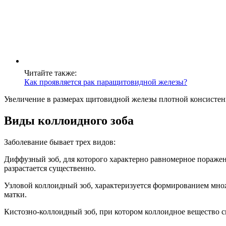
Читайте также:
Как проявляется рак паращитовидной железы?
Увеличение в размерах щитовидной железы плотной консистенц
Виды коллоидного зоба
Заболевание бывает трех видов:
Диффузный зоб
,
для которого характерно равномерное поражен
разрастается существенно.
Узловой коллоидный зоб
,
характеризуется формированием множ
матки.
Кистозно-коллоидный зоб
,
при котором коллоидное вещество с