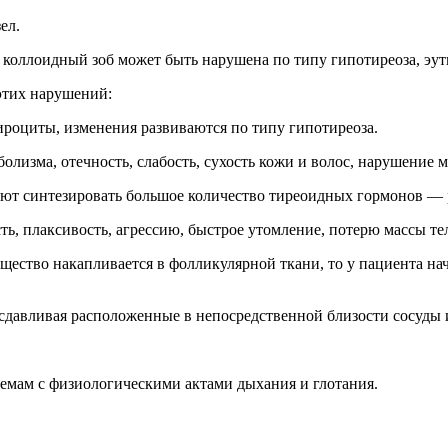
ел.
оллоидный зоб может быть нарушена по типу гипотиреоза, эути
этих нарушений:
тироциты,
изменения развиваются по типу гипотиреоза
.
болизма, отечность, слабость, сухость кожи и волос, нарушение 
нают синтезировать большое количество тиреоидных гормонов —
, плаксивость, агрессию, быстрое утомление, потерю массы тел
ещество накапливается в фолликулярной ткани, то у пациента
на
сдавливая расположенные в непосредственной близости сосуды 
емам с физиологическими актами дыхания и глотания.