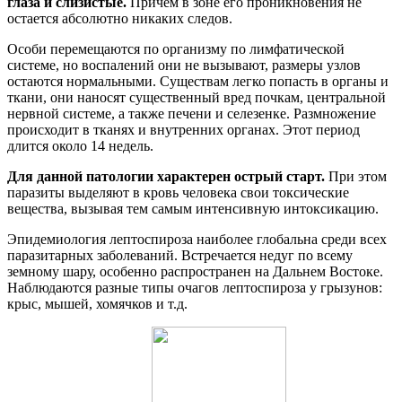
глаза и слизистые.
Причем в зоне его проникновения не
остается абсолютно никаких следов.
Особи перемещаются по организму по лимфатической
системе, но воспалений они не вызывают, размеры узлов
остаются нормальными. Существам легко попасть в органы и
ткани, они наносят существенный вред почкам, центральной
нервной системе, а также печени и селезенке. Размножение
происходит в тканях и внутренних органах. Этот период
длится около 14 недель.
Для данной патологии характерен острый старт.
При этом
паразиты выделяют в кровь человека свои токсические
вещества, вызывая тем самым интенсивную интоксикацию.
Эпидемиология лептоспироза наиболее глобальна среди всех
паразитарных заболеваний. Встречается недуг по всему
земному шару, особенно распространен на Дальнем Востоке.
Наблюдаются разные типы очагов лептоспироза у грызунов:
крыс, мышей, хомячков и т.д.