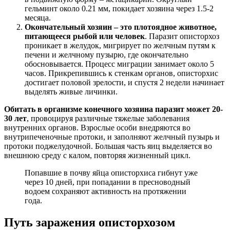
гельминт около 0.21 мм, покидает хозяина через 1.5-2
месяца.
Окончательный хозяин – это плотоядное животное,
питающееся рыбой или человек
. Паразит описторхоз
проникает в желудок, мигрирует по желчным путям к
печени и желчному пузырю, где окончательно
обосновывается. Процесс миграции занимает около 5
часов. Прикрепившись к стенкам органов, описторхис
достигает половой зрелости, и спустя 2 недели начинает
выделять живые личинки.
Обитать в организме конечного хозяина паразит может 20-
30 лет
, провоцируя различные тяжелые заболевания
внутренних органов. Взрослые особи внедряются во
внутрипеченочные протоки, и заполняют желчный пузырь и
протоки поджелудочной. Большая часть яиц выделяется во
внешнюю среду с калом, повторяя жизненный цикл.
Попавшие в почву яйца описторхиса гибнут уже
через 10 дней, при попадании в пресноводный
водоем сохраняют активность на протяжении
года.
Путь заражения описторхозом