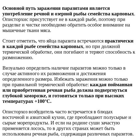
Основной путь заражения паразитами является
употребление речной и озерной рыбы семейства карповых
.
Описторхис присутствует не в каждой рыбе, поэтому при
разделке и чистке необходимо обратить особое внимание на
мышечные ткани мяса.
Стоит отметить, что яйца паразита встречаются
практически
в каждой рыбе семейства карповых
, но при должной
термической обработке, они погибают и теряют способность к
размножению.
Визуально определить наличие паразитов можно только в
случае активного их размножения и достижения
определенного размера. Избежать заражения можно только
при правильной термической обработке:
каждая пойманная
или приобретенная речная рыба должна подвергнуться
глубокой заморозке, и готовиться только при высоких
температурах +100°С.
Описторхоз возбудитель часто встречается в блюдах
восточной и азиатской кухни, где преобладают полусырые и
сырые морепродукты. И если на родине суши зачастую
применяется лосось, то в других странах может быть
использована речная рыба, содержащая различных паразитов.