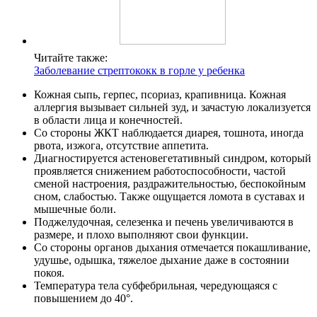
Читайте также:
Заболевание стрептококк в горле у ребенка
Кожная сыпь, герпес, псориаз, крапивница. Кожная
аллергия вызывает сильней зуд, и зачастую локализуется
в области лица и конечностей.
Со стороны ЖКТ наблюдается диарея, тошнота, иногда
рвота, изжога, отсутствие аппетита.
Диагностируется астеновегетативный синдром, который
проявляется снижением работоспособности, частой
сменой настроения, раздражительностью, беспокойным
сном, слабостью. Также ощущается ломота в суставах и
мышечные боли.
Поджелудочная, селезенка и печень увеличиваются в
размере, и плохо выполняют свои функции.
Со стороны органов дыхания отмечается покашливание,
удушье, одышка, тяжелое дыхание даже в состоянии
покоя.
Температура тела субфебрильная, чередующаяся с
повышением до 40°.