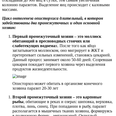
откладывая до 900 яиц в сутки, тем самым увеличивая
колонию паразитов. Выделение яиц происходит с каловыми
массами.
Цикл онтогенеза описторхиса длительный, в котором
задействованы два промежуточных и один основной
хозяин:
Первый промежуточный хозяин – это моллюск
обитающий в пресноводных стоячих или
слаботекущих водоема
х. После того как яйцо
заглатывается моллюском, оно мигрирует в ЖКТ и
претерпевает сильных изменений, становясь цекарией.
Данный процесс занимает около 50-60 дней. Созревшая
цикария покидает первого хозяина через выделения
продуктов жизнедеятельности.
Описторхоз может обитать в организме конечного
хозяина паразит 20-30 лет
Второй промежуточный хозяин – это карповые
рыбы
, обитающие в реках и озерах: шиповка, верховка,
плотва, линь, синец. При попадании в рыбу, паразит
располагается в мышечных тканях хозяина, формируясь
в подвижную форму – метацикарий. Округлый