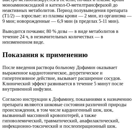
моноаминоксидазой и катехол-О-метилтрансферазой до
неактивных метаболитов. Период полувыведения препарата
(T1/2) — взрослые: из плазмы крови — 2 мин, из организма —
9 мин; новорожденные — 6,9 мин (в пределах 5-11 мин).
Выводится почками; 80 % дозы — в виде метаболитов в
течение 24 ч, в незначительных количествах — в
неизмененном виде.
Показания к применению
После введения раствора больному Дофамин оказывает
выраженное кардиотоническое, диуретическое и
гипертензивное действие, вызывает расширение сосудов.
Клинический эффект развивается в течение 5 минут после
внутривенной инфузии.
Согласно инструкции к Дофамину, показаниями к назначению
препарата являются шоковые состояния различной природы
происхождения, в том числе кардиогенный шок, шок,
вызванный массивной кровопотерей, а также
гиповолемический, травматический, анафилактический,
инфекционно-токсический и послеоперационный шок.