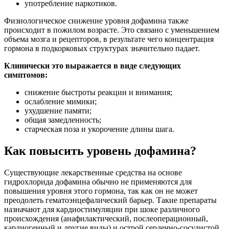
употребление наркотиков.
Физиологическое снижение уровня дофамина также
происходит в пожилом возрасте. Это связано с уменьшением
объема мозга и рецепторов, в результате чего концентрация
гормона в подкорковых структурах значительно падает.
Клинически это выражается в виде следующих
симптомов:
снижение быстроты реакции и внимания;
ослабление мимики;
ухудшение памяти;
общая замедленность;
старческая поза и укорочение длины шага.
Как повысить уровень дофамина?
Существующие лекарственные средства на основе
гидрохлорида дофамина обычно не применяются для
повышения уровня этого гормона, так как он не может
преодолеть гематоэнцефалический барьер. Такие препараты
назначают для кардиостимуляции при шоке различного
происхождения (анафилактический, послеоперационный,
кардиогенный и другие виды) и острой сердечно-сосудистой