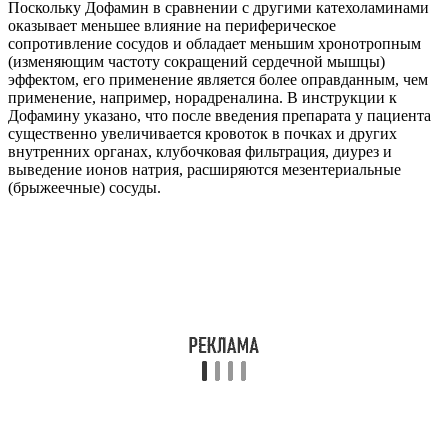
Поскольку Дофамин в сравнении с другими катехоламинами
оказывает меньшее влияние на периферическое
сопротивление сосудов и обладает меньшим хронотропным
(изменяющим частоту сокращений сердечной мышцы)
эффектом, его применение является более оправданным, чем
применение, например, норадреналина. В инструкции к
Дофамину указано, что после введения препарата у пациента
существенно увеличивается кровоток в почках и других
внутренних органах, клубочковая фильтрация, диурез и
выведение ионов натрия, расширяются мезентериальные
(брыжеечные) сосуды.
Рекомендуем почитать:
Окситоцин (Oxytocinum)- описание
вещества, инструкция, применение, противопоказания и
формула
Кроме того, применение Дофамина целесообразно при острой
недостаточности сердца и сосудистой системы, при
артериальной гипотензии, а также в кардиохирургии при
синдроме малого (низкого) сердечного выброса.
Способность Дофамина усиливать диурез позволяет
использовать его и у больных с отравлениями.
Противопоказания