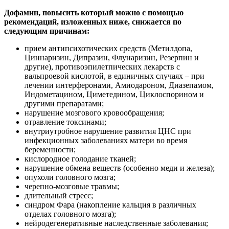
Дофамин, повысить который можно с помощью
рекомендаций, изложенных ниже, снижается по
следующим причинам:
прием антипсихотических средств (Метилдопа,
Циннаризин, Дипразин, Флунаризин, Резерпин и
другие), противоэпилетпических лекарств с
вальпроевой кислотой, в единичных случаях – при
лечении интерферонами, Амиодароном, Диазепамом,
Индометацином, Циметедином, Циклоспорином и
другими препаратами;
нарушение мозгового кровообращения;
отравление токсинами;
внутриутробное нарушение развития ЦНС при
инфекционных заболеваниях матери во время
беременности;
кислородное голодание тканей;
нарушение обмена веществ (особенно меди и железа);
опухоли головного мозга;
черепно-мозговые травмы;
длительный стресс;
синдром Фара (накопление кальция в различных
отделах головного мозга);
нейродегенеративные наследственные заболевания;