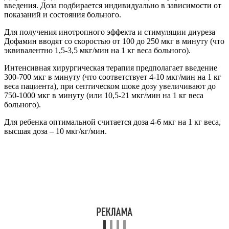
Чтобы правильно приготовить раствор из концентрата
Дофамин, его следует развести 5% раствором декстрозы, 0,9%
раствором NaCl, раствором натрия лактата или раствором
Рингера лактат. Для приготовления раствора для
внутривенной инфузии 0,4-0,8 грамм допамина соединяют с
0,25 л растворителя. Такое разведение позволяет получить
раствор с концентрацией допамина в 1 мл от 1,6 до 3,2 мг.
Готовят его непосредственно перед применением. После
приготовления он остается стабильным в течение 24 часов