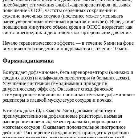
преобладает стимуляция альфа1-адренорецепторов, вызывая
повышение ОПСС, частоты сердечных сокращений и
сужение почечных сосудов (последнее может уменьшать
ранее увеличенные почечный кровоток и диурез). Вследствие
повышения минутного объема крови и ОПСС возрастает как
систолическое, так и диастолическое артериальное давление.
Начало терапевтического эффекта — в течение 5 мин на фоне
внутривенного введения и продолжается в течение 10 мин.
Фармакодинамика
Возбуждает дофаминовые, бета-адренорецепторы (в низких и
средних дозах) и альфа-адренорецепторы (в больших дозах).
Улучшение системной гемодинамики приводит к
диуретическому эффекту. Оказывает специфическое
стимулирующее влияние на постсинаптические дофаминовые
рецепторы в гладкой мускулатуре сосудов и почках.
В низких дозах (0,5-3 мкг/кг/мин) допамин действует
преимущественно на дофаминовые рецепторы, вызывая
расширение почечных, мезентериальных, коронарных и
мозговых сосудов. Оказывает положительное инотропное
действие. Расширение сосудов почек приводит к усилению