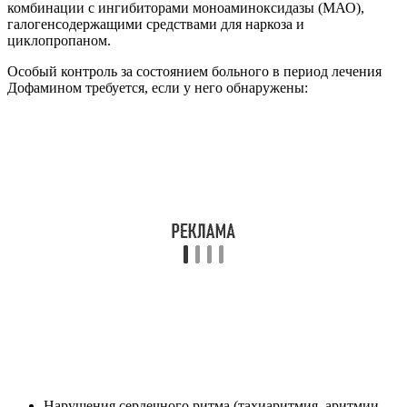
Нарушения сердечного ритма (тахиаритмия, аритмии
желудочков, фибрилляция предсердий);
Инфаркт миокарда;
Гиповолемия;
Гиперкапния;
Метаболический ацидоз;
Закрытоугольная глаукома;
Гипертония малого круга кровообращения (легочной
гипертонии);
Гипоксия;
Тиреотоксикоз;
Гиперплазия простаты;
Сахарный диабет;
Сопровождающиеся окклюзией болезни сосудов;
Бронхиальная астма (в частности если в анамнезе
пациента отмечена повышенная чувствительность к
дисульфиту).