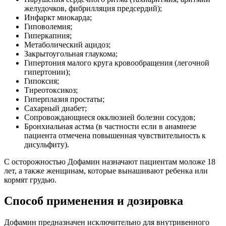
С осторожностью Дофамин назначают пациентам моложе 18
лет, а также женщинам, которые вынашивают ребенка или
кормят грудью.
Способ применения и дозировка
Дофамин предназначен исключительно для внутривенного
введения. Доза подбирается индивидуально в зависимости от
показаний и состояния больного.
Для получения инотропного эффекта и стимуляции диуреза
Дофамин вводят со скоростью от 100 до 250 мкг в минуту (что
эквивалентно 1,5-3,5 мкг/мин на 1 кг веса больного).
Интенсивная хирургическая терапия предполагает введение
300-700 мкг в минуту (что соответствует 4-10 мкг/мин на 1 кг
веса пациента), при септическом шоке дозу увеличивают до
750-1000 мкг в минуту (или 10,5-21 мкг/мин на 1 кг веса
больного).
Для ребенка оптимальной считается доза 4-6 мкг на 1 кг веса,
высшая доза – 10 мкг/кг/мин.