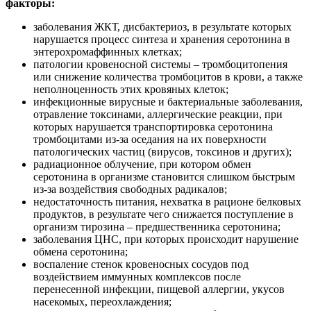
факторы:
заболевания ЖКТ, дисбактериоз, в результате которых
нарушается процесс синтеза и хранения серотонина в
энтерохромаффинных клетках;
патологии кровеносной системы – тромбоцитопения
или снижение количества тромбоцитов в крови, а также
неполноценность этих кровяных клеток;
инфекционные вирусные и бактериальные заболевания,
отравление токсинами, аллергические реакции, при
которых нарушается транспортировка серотонина
тромбоцитами из-за оседания на их поверхности
патологических частиц (вирусов, токсинов и других);
радиационное облучение, при котором обмен
серотонина в организме становится слишком быстрым
из-за воздействия свободных радикалов;
недостаточность питания, нехватка в рационе белковых
продуктов, в результате чего снижается поступление в
организм тирозина – предшественника серотонина;
заболевания ЦНС, при которых происходит нарушение
обмена серотонина;
воспаление стенок кровеносных сосудов под
воздействием иммунных комплексов после
перенесенной инфекции, пищевой аллергии, укусов
насекомых, переохлаждения;