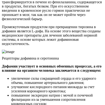
трансформируется в печени из фенилаланина, содержащегося
в продуктах, богатых белком. При его искусственном
введении в кровеносное русло гормон практически не
проникает в мозг, так как он не может пройти через
физиологический барьер.
Промежуточным продуктом при превращении тирозина в
дофамин является L-дофа. На основе этого вещества созданы
медицинские препараты для лечения заболеваний нервной
системы, в основе которых лежит дофаминовая
недостаточность.
Рецепторы дофамина и серотонина
Дофамин участвует в основных обменных процессах, а его
влияние на организм человека заключается в следующем:
увеличение силы сокращений сердца и его ударного
объема, повышение артериального давления;
улучшение кислородного питания миокарда за счет
усиления коронарного кровотока;
повышение экскреции натрия с мочой и почечной
фильтрации из-за уменьшения сопротивления
кровеносных сосудов;