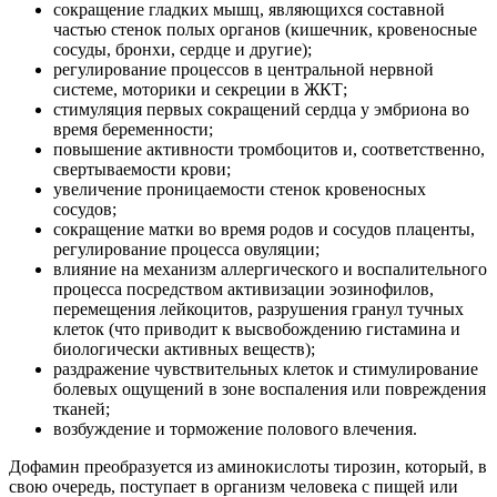
сокращение гладких мышц, являющихся составной
частью стенок полых органов (кишечник, кровеносные
сосуды, бронхи, сердце и другие);
регулирование процессов в центральной нервной
системе, моторики и секреции в ЖКТ;
стимуляция первых сокращений сердца у эмбриона во
время беременности;
повышение активности тромбоцитов и, соответственно,
свертываемости крови;
увеличение проницаемости стенок кровеносных
сосудов;
сокращение матки во время родов и сосудов плаценты,
регулирование процесса овуляции;
влияние на механизм аллергического и воспалительного
процесса посредством активизации эозинофилов,
перемещения лейкоцитов, разрушения гранул тучных
клеток (что приводит к высвобождению гистамина и
биологически активных веществ);
раздражение чувствительных клеток и стимулирование
болевых ощущений в зоне воспаления или повреждения
тканей;
возбуждение и торможение полового влечения.
Дофамин преобразуется из аминокислоты тирозин, который, в
свою очередь, поступает в организм человека с пищей или