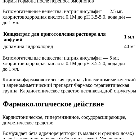
нормы гормона после переноса эмбрионов
Вспомогательные вещества: натрия дисульфит — 2.5 мг,
хлористоводородная кислота 0.1М до pH 3.5-5.0, вода д/и —
до 1 мл.
Концентрат для приготовления раствора для
1 мл
инфузий
допамина гидрохлорид
40 мг
Вспомогательные вещества: натрия дисульфит — 5 мг,
хлористоводородная кислота 0.1М до pH 3.5-5.0, вода д/и —
до 1 мл.
Клинико-фармакологическая группа: Допаминомиметический
и адреномиметический препарат Фармако-терапевтическая
группа: Кардиотоническое средство негликозидной структуры
Фармакологическое действие
Кардиотоническое, гипертензивное, сосудорасширяющее,
диуретическое средство.
Возбуждает бета-адренорецепторы (в малых и средних дозах)
и альфа-адренорецепторы (в больших дозах). Улучшение