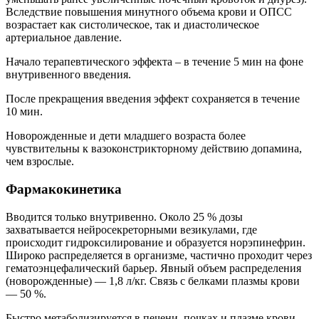
Вследствие повышения минутного объема крови и ОПСС
возрастает как систолическое, так и диастолическое
артериальное давление.
Начало терапевтического эффекта – в течение 5 мин на фоне
внутривенного введения.
После прекращения введения эффект сохраняется в течение
10 мин.
Новорожденные и дети младшего возраста более
чувствительны к вазоконстрикторному действию допамина,
чем взрослые.
Фармакокинетика
Вводится только внутривенно. Около 25 % дозы
захватывается нейросекреторными везикулами, где
происходит гидроксилирование и образуется норэпинефрин.
Широко распределяется в организме, частично проходит через
гематоэнцефалический барьер. Явный объем распределения
(новорожденные) — 1,8 л/кг. Связь с белками плазмы крови
— 50 %.
Быстро метаболизируется в печени, почках и плазме крови