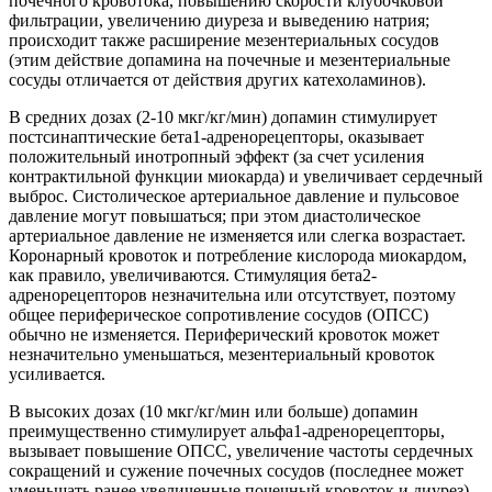
почечного кровотока, повышению скорости клубочковой
фильтрации, увеличению диуреза и выведению натрия;
происходит также расширение мезентериальных сосудов
(этим действие допамина на почечные и мезентериальные
сосуды отличается от действия других катехоламинов).
В средних дозах (2-10 мкг/кг/мин) допамин стимулирует
постсинаптические бета1-адренорецепторы, оказывает
положительный инотропный эффект (за счет усиления
контрактильной функции миокарда) и увеличивает сердечный
выброс. Систолическое артериальное давление и пульсовое
давление могут повышаться; при этом диастолическое
артериальное давление не изменяется или слегка возрастает.
Коронарный кровоток и потребление кислорода миокардом,
как правило, увеличиваются. Стимуляция бета2-
адренорецепторов незначительна или отсутствует, поэтому
общее периферическое сопротивление сосудов (ОПСС)
обычно не изменяется. Периферический кровоток может
незначительно уменьшаться, мезентериальный кровоток
усиливается.
В высоких дозах (10 мкг/кг/мин или больше) допамин
преимущественно стимулирует альфа1-адренорецепторы,
вызывает повышение ОПСС, увеличение частоты сердечных
сокращений и сужение почечных сосудов (последнее может
уменьшать ранее увеличенные почечный кровоток и диурез).