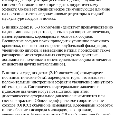
системной гемодинамики приводит к диуретическому
эффекту. Оказывает специфическое стимулирующее влияние
на постсинаптические допаминовые рецепторы в гладкой
мускулатуре сосудов и почках.
В низких дозах (0,5-3 мкг/кг/мин) действует преимущественно
на допаминовые рецепторы, вызывая расширение почечных,
мезентериальных, коронарных и мозговых сосудов.
Расширение сосудов почек приводит к усилению почечного
кровотока, повышению скорости клубочковой фильтрации,
увеличению диуреза и выведению натрия; происходит также
расширение мезентериальных сосудов (этим действие
допамина на почечные и мезентериальные сосуды отличается
от действия других катехоламинов).
В низких и средних дозах (2-10 мкг/кг/мин) стимулирует
постсинаптические бета1-адренорецепторы, что вызывает
положительный инотропный эффект и увеличение минутного
объема крови. Систолическое артериальное давление и
пульсовое давление могут повышаться; при этом
диастолическое артериальное давление не изменяется или
слегка возрастает. Общее периферическое сопротивление
сосудов (ОПСС) обычно не изменяется. Коронарный кровоток
и потребление кислорода миокардом, как правило,
увеличиваются. В высоких дозах (10 мкг/кг/мин или больше)