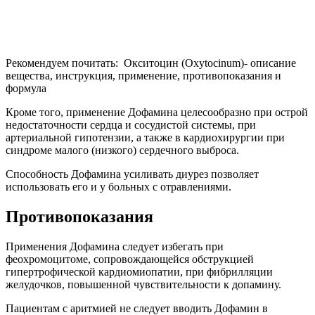
Применения Дофамина следует избегать при
феохромоцитоме, сопровождающейся обструкцией
гипертрофической кардиомиопатии, при фибрилляции
желудочков, повышенной чувствительности к допамину.
Пациентам с аритмией не следует вводить Дофамин в
комбинации с ингибиторами моноаминоксидазы (МАО),
галогенсодержащими средствами для наркоза и
циклопропаном.
Особый контроль за состоянием больного в период лечения
Дофамином требуется, если у него обнаружены: