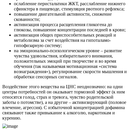
ослабление перистальтики ЖКТ, расслабление нижнего
сфинктера в пищеводе, стимуляция рвотного рефлекса;
повышение двигательной активности, снижение
скованности;
активизация процесса расщепления гликогена до
глюкозы, повышение концентрации последней в крови;
активизация общих приспособительных реакций и
метаболизма за счет воздействия на гипоталамо-
гипофизарную систему;
на эмоционально-психологическом уровне – развитие
чувства удовольствия, избирательного внимания,
положительных эмоций при творчестве и во время
обучения (так называемая мотивационная «система
вознаграждения»), регулирование скорости мышления и
обработки сенсорных сигналов.
Воздействие этого вещества на ЦНС неоднозначно: на одни
центры потребностей он оказывает тормозной эффект (к ним
относятся голод, страх и тревога, чувство родительской
заботы о потомстве), а на другие – активизирующий (половое
влечение, агрессия). С избыточной концентрацией дофамина
связывают также привыкание к алкоголю, наркотикам и
курению.