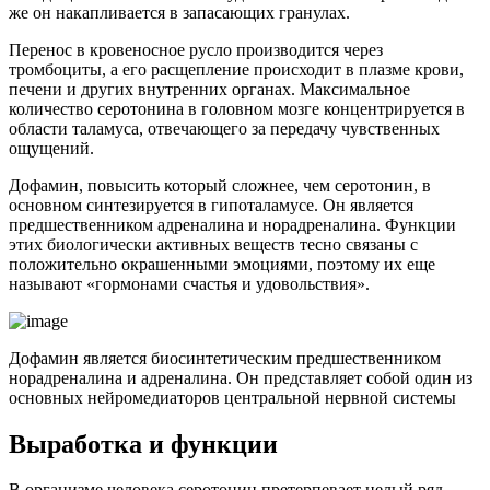
же он накапливается в запасающих гранулах.
Перенос в кровеносное русло производится через
тромбоциты, а его расщепление происходит в плазме крови,
печени и других внутренних органах. Максимальное
количество серотонина в головном мозге концентрируется в
области таламуса, отвечающего за передачу чувственных
ощущений.
Дофамин, повысить который сложнее, чем серотонин, в
основном синтезируется в гипоталамусе. Он является
предшественником адреналина и норадреналина. Функции
этих биологически активных веществ тесно связаны с
положительно окрашенными эмоциями, поэтому их еще
называют «гормонами счастья и удовольствия».
Дофамин является биосинтетическим предшественником
норадреналина и адреналина. Он представляет собой один из
основных нейромедиаторов центральной нервной системы
Выработка и функции
В организме человека серотонин претерпевает целый ряд