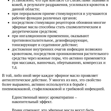
установлено, что при контакте со слизистыми тканями и
кожей, в результате раздражения, усиливался кровоток в
данной области;
при пероральном приеме стимулируются и улучшаются
рабочие функции различных органов;
посредством стимуляции рецепторов обоняния многие
эфирные масла способны стать спазмолитическим и
диуретическим средством;
при ингаляционном применении, оказывают
противовоспалительное, дезинфицирующее,
тонизирующее и седативное действие;
достижение внутренних очагов инфекции возможно
кровотоком, посредством проникновения растительного
средства через кожные поры, что активно применяется
при массажах, ванночках, обертываниях, компрессах и
т.д.
В той, либо иной мере каждое эфирное масло проявляет
антисептическое действие. У многих из них, это свойство
более выражено, активно используется в борьбе с
пневмококковой, стафилококковой и грибковой инфекцией.
Единственный минус ароматерапии –
накопительный эффект.
Врачи отмечают, что эфирные масла могут быть