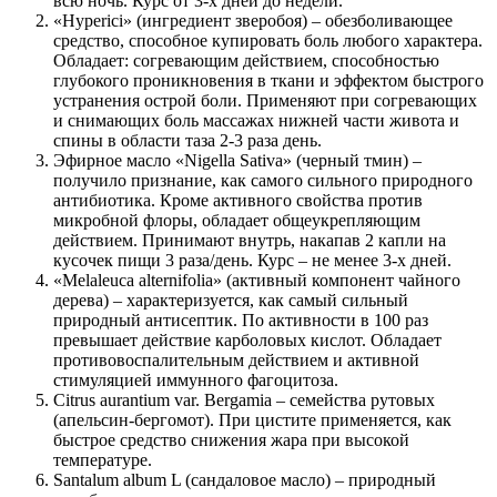
всю ночь. Курс от 3-х дней до недели.
«Hyperici» (ингредиент зверобоя) – обезболивающее
средство, способное купировать боль любого характера.
Обладает: согревающим действием, способностью
глубокого проникновения в ткани и эффектом быстрого
устранения острой боли. Применяют при согревающих
и снимающих боль массажах нижней части живота и
спины в области таза 2-3 раза день.
Эфирное масло «Nigella Sativa» (черный тмин) –
получило признание, как самого сильного природного
антибиотика. Кроме активного свойства против
микробной флоры, обладает общеукрепляющим
действием. Принимают внутрь, накапав 2 капли на
кусочек пищи 3 раза/день. Курс – не менее 3-х дней.
«Melaleuca alternifolia» (активный компонент чайного
дерева) – характеризуется, как самый сильный
природный антисептик. По активности в 100 раз
превышает действие карболовых кислот. Обладает
противовоспалительным действием и активной
стимуляцией иммунного фагоцитоза.
Citrus aurantium var. Bergamia – семейства рутовых
(апельсин-бергомот). При цистите применяется, как
быстрое средство снижения жара при высокой
температуре.
Santalum album L (сандаловое масло) – природный