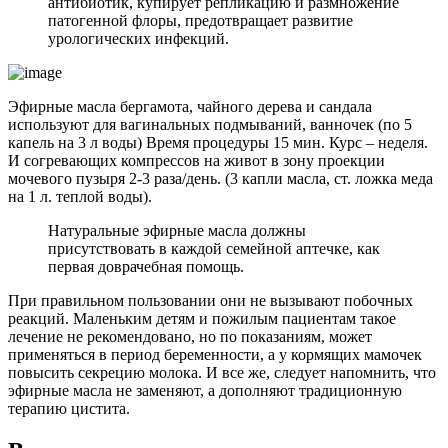
антибиотик, купирует репликацию и размножение
патогенной флоры, предотвращает развитие
урологических инфекций.
Эфирные масла бергамота, чайного дерева и сандала
используют для вагинальных подмываний, ванночек (по 5
капель на 3 л воды) Время процедуры 15 мин. Курс – неделя.
И согревающих компрессов на живот в зону проекции
мочевого пузыря 2-3 раза/день. (3 капли масла, ст. ложка меда
на 1 л. теплой воды).
Натуральные эфирные масла должны
присутствовать в каждой семейной аптечке, как
первая доврачебная помощь.
При правильном пользовании они не вызывают побочных
реакций. Маленьким детям и пожилым пациентам такое
лечение не рекомендовано, но по показаниям, может
применяться в период беременности, а у кормящих мамочек
повысить секрецию молока. И все же, следует напомнить, что
эфирные масла не заменяют, а дополняют традиционную
терапию цистита.