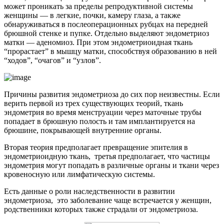
может проникать за пределы репродуктивной системы
женщины — в легкие, почки, камеру глаза, а также
обнаруживаться в послеоперационных рубцах на передней
брюшной стенке и пупке. Отдельно выделяют эндометриоз
матки — аденомиоз. При этом эндометриоидная ткань
“прорастает” в мышцу матки, способствуя образованию в ней
“ходов”, “очагов” и “узлов”.
Причины развития эндометриоза до сих пор неизвестны. Если
верить первой из трех существующих теорий, ткань
эндометрия во время менструации через маточные трубы
попадает в брюшную полость и там имплантируется на
брюшине, покрывающей внутренние органы.
Вторая теория предполагает превращение эпителия в
эндометриоидную ткань, третья предполагает, что частицы
эндометрия могут попадать в различные органы и ткани через
кровеносную или лимфатическую системы.
Есть данные о роли наследственности в развитии
эндометриоза, это заболевание чаще встречается у женщин,
родственники которых также страдали от эндометриоза.