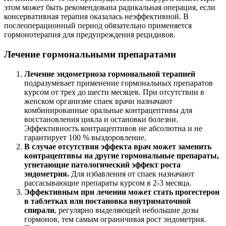
При наступлении менопаузы можно говорить о менее
агрессивном течении болезни, что связано с изменением
гормонального фона женщины. Но также возможно
перетекание болезни в иную фазу с новыми симптомами и
характером лечения.
Об успешном лечении и выздоровлении можно говорить при
отсутствии симптоматики болезни и эндометриоидных
разрастаний.
Медикаменты
Для консервативного лечения применяют гормоны,
противовоспалительные, обезболивающие средства. Также
иногда показаны препараты, повышающие иммунитет,
оказывающие седативное действие. Комплекс медикаментов
врач подбирает индивидуально, исходя из клинической
картины. Чаще всего используют препараты одной из четырех
групп:
Противозачаточные таблетки (Янина, Жанин,
Марвелон, Силует, Клайра ).
Препараты, содержащие прогестерон (Дюфастон,
Визанна, Оргаметрил, Утрожестан).