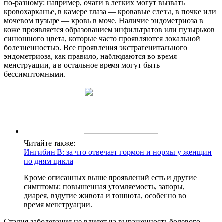
по-разному: например, очаги в легких могут вызвать
кровохарканье, в камере глаза — кровавые слезы, в почке или
мочевом пузыре — кровь в моче. Наличие эндометриоза в
коже проявляется образованием инфильтратов или пузырьков
синюшного цвета, которые часто проявляются локальной
болезненностью. Все проявления экстрагенитального
эндометриоза, как правило, наблюдаются во время
менструации, а в остальное время могут быть
бессимптомными.
Читайте также:
Ингибин В: за что отвечает гормон и нормы у женщин
по дням цикла
Кроме описанных выше проявлений есть и другие
симптомы: повышенная утомляемость, запоры,
диарея, вздутие живота и тошнота, особенно во
время менструации.
Стадия заболевания не влияет на выраженность болевого