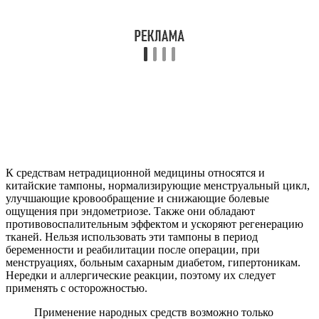
рассчитывать на лечение гомеопатией и народными
средствами. Но в совокупности с терапевтическим курсом
лечения витамины и биологические добавки к пище, а также
народные рецепты действуют достаточно эффективно.
Многие женщины также прибегают к лечению
гирудотерапией и иглоукалываниям. Применение данных
средств лучше всего осуществлять после консультации и под
контролем лечащего врача.
В качестве методов домашнего лечения используют
гомеопатические свечи (с травами и облепихой) или
смоченные в облепиховом масле тампоны. Облепиха обладает
полезными свойствами и веществами, благоприятно
влияющими на женскую репродуктивную систему.