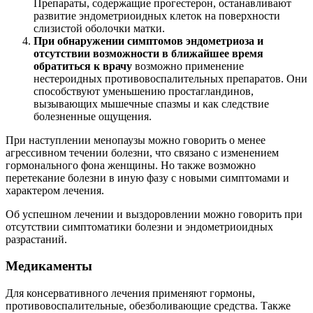
Аналоги гонадотропинов (Золадекс, Бусерелин).
Антигонадотропины (Даназол, Гестринон).
Средства из этих групп по разному воздействуют на
организм. Оральные контрацептивы заметно снижают
болевой синдром. Их прием на протяжении минимум
полугода способствует уменьшению эндометриоидных
очагов. При приеме препаратов на основе прогестерона
снижается выработка эстрогена и подавляется рост
эндометрия. Лечение длительное – до 9 месяцев и больше.