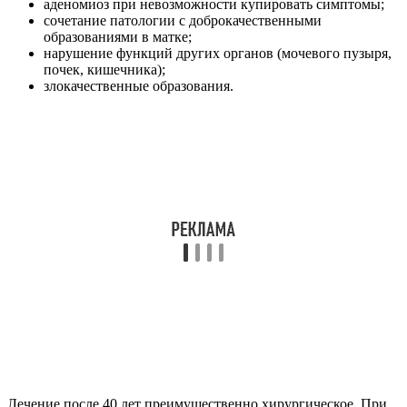
женском организме спаек врачи назначают
комбинированные оральные контрацептивы для
восстановления цикла и остановки болезни.
Эффективность контрацептивов не абсолютна и не
гарантирует 100 % выздоровление.
В случае отсутствия эффекта врач может заменить
контрацептивы на другие гормональные препараты,
угнетающие патологический эффект роста
эндометрия.
Для избавления от спаек назначают
рассасывающие препараты курсом в 2-3 месяца.
Эффективным при лечении может стать прогестерон
в таблетках или постановка внутриматочной
спирали
, регулярно выделяющей небольшие дозы
гормонов, тем самым ограничивая рост эндометрия.
Препараты, содержащие прогестерон, останавливают
развитие эндометриоидных клеток на поверхности
слизистой оболочки матки.
При обнаружении симптомов эндометриоза и
отсутствии возможности в ближайшее время
обратиться к врачу
возможно применение
нестероидных противовоспалительных препаратов. Они
способствуют уменьшению простагландинов,
вызывающих мышечные спазмы и как следствие
болезненные ощущения.