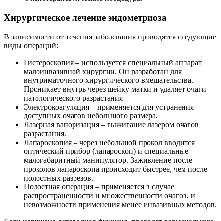
малогабаритный манипулятор. Заживление после
проколов лапароскопа происходит быстрее, чем после
полостных разрезов.
Полостная операция – применяется в случае
распространенности и множественности очагов, и
невозможности применения менее инвазивных методов.
Если нарушена детородная функция, проводят гормональную
терапию, и хирургическим путем восстанавливают
проходимость маточных труб. Если женщине за 40, и она не
планирует беременеть, рекомендуется хирургическое
иссечение пораженной части половых органов.
Хирургические методы
Еще в недавнем прошлом хирургическое лечение этого
заболевания заключалось в удалении матки и придатков.
Сейчас такое радикальное вмешательство применяют лишь в
исключительных случаях при тяжелых формах.
Преимущественно используют метод лапароскопии,
позволяющий сохранить органы даже при тяжелом течении.
Патологические очаги удаляются или прижигаются с
помощью лазера или способом электрокоагуляции.
Среди показаний к хирургическому вмешательству: