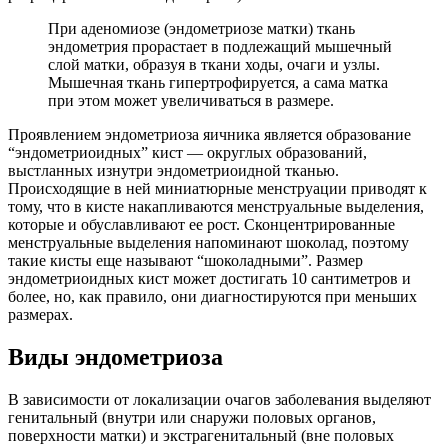
При аденомиозе (эндометриозе матки) ткань
эндометрия прорастает в подлежащий мышечный
слой матки, образуя в ткани ходы, очаги и узлы.
Мышечная ткань гипертрофируется, а сама матка
при этом может увеличиваться в размере.
Проявлением эндометриоза яичника является образование
“эндометриоидных” кист — округлых образований,
выстланных изнутри эндометриоидной тканью.
Происходящие в ней миниатюрные менструации приводят к
тому, что в кисте накапливаются менструальные выделения,
которые и обуславливают ее рост. Сконцентрированные
менструальные выделения напоминают шоколад, поэтому
такие кисты еще называют “шоколадными”. Размер
эндометриоидных кист может достигать 10 сантиметров и
более, но, как правило, они диагностируются при меньших
размерах.
Виды эндометриоза
В зависимости от локализации очагов заболевания выделяют
генитальный (внутри или снаружи половых органов,
поверхности матки) и экстрагенитальный (вне половых