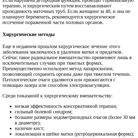
низкая эффективность консервативной терапии;
сильный болевой синдром;
большие размеры эндометриоидных очагов (более 30 мм
в диаметре);
наличие кист;
локализация в шейке матки (ретроцервикальная форма);
аденомиоз при невозможности купировать симптомы;
сочетание патологии с доброкачественными
образованиями в матке;
нарушение функций других органов (мочевого пузыря,
почек, кишечника);
злокачественные образования.
Лечение после 40 лет преимущественно хирургическое. При
этом может быть рекомендована радикальная операция, если
консервативная терапия оказалась неэффективной. В
послеоперационный период обязательно применяется
гормонотерапия для предупреждения рецидивов.
Лечение гормональными препаратами
Лечение эндометриоза гормональной терапией
подразумевает применение гормональных препаратов
курсом от трех до шести месяцев. При отсутствии в