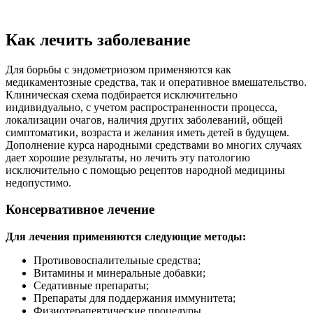
Для лечения применяются следующие методы:
Противовоспалительные средства;
Витамины и минеральные добавки;
Седативные препараты;
Препараты для поддержания иммунитета;
Физиотерапевтические процедуры
Хирургическое лечение эндометриоза
В зависимости от течения заболевания проводятся следующие
виды операций:
Гистероскопия – используется специальный аппарат
малоинвазивной хирургии. Он разработан для
внутриматочного хирургического вмешательства.
Проникает внутрь через шейку матки и удаляет очаги
патологического разрастания
Электрокоагуляция – применяется для устранения
доступных очагов небольшого размера.
Лазерная вапоризация – выжигание лазером очагов
разрастания.
Лапароскопия – через небольшой прокол вводится
оптический прибор (лапароскоп) и специальные