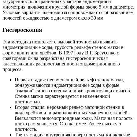
зазубренность пограничных участков эндометрия и
миометрия, включения круглой формы около 5 мм в диаметре.
Узловые варианты аденомиоза сопровождаются образованием
полостей с жидкостью с диаметром около 30 мм.
Гистероскопия
Эта методика позволяет с высокой точностью выявить
эндометриоидные ходы, грубость рельефа стенок матки в
форме крипт или хребтов. В 1997 году В.Г. Бреусенко с
соавторами была разработана гистероскопическая
классификация распространенности эндометриоидного
процесса:
Первая стадия: неизмененный рельеф стенок матки,
обнаруживаются эндометриоидные ходы в форме
“глазков” синего оттенка или же кровоточащих очагов.
Стенка матки характеризуется неизмененной
плотностью.
Вторая стадия: неровный рельеф маточной стенки в
виде хребтов или разволокненных мышечных тканей.
Выявляются эндометриоидные ходы. Маточная полость
плохо растягивается. Стенка имеет более высокую
плотность.
Третья стадия: внутренняя поверхность матки включает