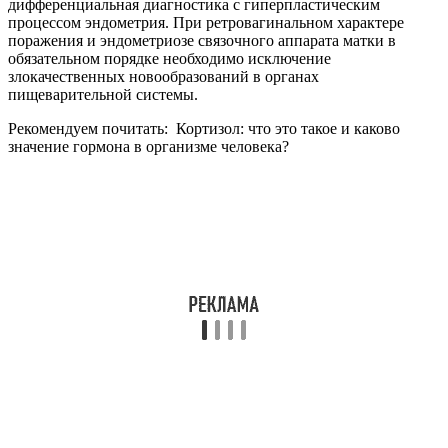
дифференциальная диагностика с гиперпластическим
процессом эндометрия. При ретровагинальном характере
поражения и эндометриозе связочного аппарата матки в
обязательном порядке необходимо исключение
злокачественных новообразований в органах
пищеварительной системы.
Рекомендуем почитать:
Кортизол: что это такое и каково
значение гормона в организме человека?
Как лечить заболевание
Для борьбы с эндометриозом применяются как
медикаментозные средства, так и оперативное вмешательство.
Клиническая схема подбирается исключительно
индивидуально, с учетом распространенности процесса,
локализации очагов, наличия других заболеваний, общей
симптоматики, возраста и желания иметь детей в будущем.
Дополнение курса народными средствами во многих случаях
дает хорошие результаты, но лечить эту патологию
исключительно с помощью рецептов народной медицины
недопустимо.
Консервативное лечение