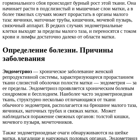
гормонального сбоя происходит бурный рост этой ткани. Она
начинает расти в подслизистый и мышечные слои матки, а в
более тяжелых случаях может прорастать в органы малого
таза: яичники, маточные трубы, кишечник, мочевой пузырь,
связочный аппарат. В редких случаях эндометриальные
клетки выходят за пределы малого таза, и переносятся с током
крови и лимфы достаточно далеко от области матки.
Определение болезни. Причины
заболевания
Эндометриоз
— хроническое заболевание женской
репродуктивной системы, характеризующееся прорастанием
ткани слизистой оболочки полости матки — эндометрия — за
ее пределы. Эндометриоз проявляется хроническим болевым
синдромом и бесплодием. Наиболее часто эндометриоидная
ткань, структурно несколько отличающаяся от ткани
обычного эндометрия, располагается на брюшине малого таза,
яичниках, маточных трубах и связках матки. Может
наблюдаться поражение смежных органов: толстой кишки,
мочевого пузыря, мочеточников.
Также эндометриоидные очаги обнаруживаются на шейке
матки, влагалище и наружных половых органах. Эндометриоз