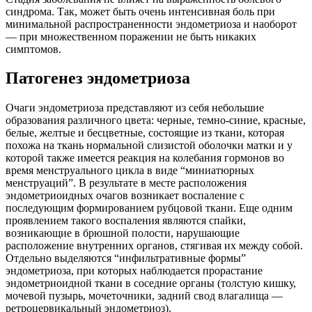
синдрома. Так, может быть очень интенсивная боль при
минимальной распространенности эндометриоза и наоборот
— при множественном поражении не быть никаких
симптомов.
Патогенез эндометриоза
Очаги эндометриоза представляют из себя небольшие
образования различного цвета: черные, темно-синие, красные,
белые, желтые и бесцветные, состоящие из ткани, которая
похожа на ткань нормальной слизистой оболочки матки и у
которой также имеется реакция на колебания гормонов во
время менструального цикла в виде “миниатюрных
менструаций”. В результате в месте расположения
эндометриоидных очагов возникает воспаление с
последующим формированием рубцовой ткани. Еще одним
проявлением такого воспаления являются спайки,
возникающие в брюшной полости, нарушающие
расположение внутренних органов, стягивая их между собой.
Отдельно выделяются “инфильтративные формы”
эндометриоза, при которых наблюдается прорастание
эндометриоидной ткани в соседние органы (толстую кишку,
мочевой пузырь, мочеточники, задний свод влагалища —
ретроцервикальный эндометриоз).