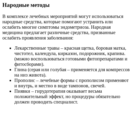
К средствам нетрадиционной медицины относятся и
китайские тампоны, нормализирующие менструальный цикл,
улучшающие кровообращение и снижающие болевые
ощущения при эндометриозе. Также они обладают
противовоспалительным эффектом и ускоряют регенерацию
тканей. Нельзя использовать эти тампоны в период
беременности и реабилитации после операции, при
менструациях, больным сахарным диабетом, гипертоникам.
Нередки и аллергические реакции, поэтому их следует
применять с осторожностью.
Применение народных средств возможно только
после консультации с гинекологом!
Сроки вылечивания эндометриоза зависят от многих
факторов – распространенности процесса, возраста, желания
сохранить репродуктивную функцию, наличия
сопутствующих заболеваний.
Лечение в домашних условиях
При постановке диагноза «эндометриоз» не стоит