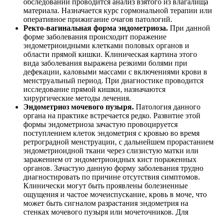
обследовании проводится анализ взятого из влагалища
материала. Назначается курс гормональной терапии или
оперативное прижигание очагов патологий.
Ректо-вагинальная форма эндометриоза.
При данной
форме заболевания происходит поражение
эндометриоидными клетками половых органов и
области прямой кишки. Клиническая картина этого
вида заболевания выражена резкими болями при
дефекации, каловыми массами с включениями крови в
менструальный период. При диагностике проводится
исследование прямой кишки, назначаются
хирургические методы лечения.
Эндометриоз мочевого пузыря.
Патология данного
органа на практике встречается редко. Развитие этой
формы эндометриоза зачастую провоцируется
поступлением клеток эндометрия с кровью во время
ретроградной менструации, с дальнейшем прорастанием
эндометриоидной ткани через слизистую матки или
заражением от эндометриоидных кист пораженных
органов. Зачастую данную форму заболевания трудно
диагностировать по причине отсутствия симптомов.
Клинически могут быть проявлены болезненные
ощущения и частое мочеиспускание, кровь в моче, что
может быть сигналом разрастания эндометрия на
стенках мочевого пузыря или мочеточников. Для