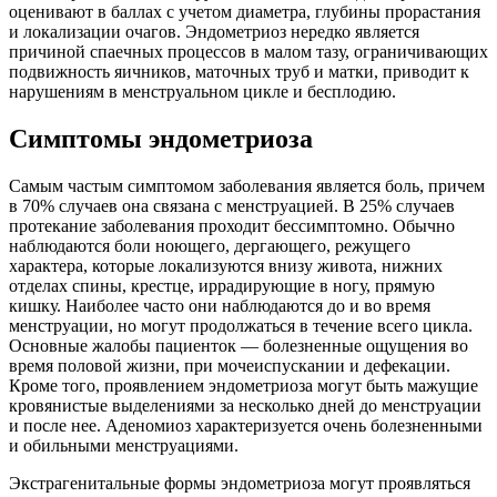
оценивают в баллах с учетом диаметра, глубины прорастания
и локализации очагов. Эндометриоз нередко является
причиной спаечных процессов в малом тазу, ограничивающих
подвижность яичников, маточных труб и матки, приводит к
нарушениям в менструальном цикле и бесплодию.
Симптомы эндометриоза
Самым частым симптомом заболевания является боль, причем
в 70% случаев она связана с менструацией. В 25% случаев
протекание заболевания проходит бессимптомно. Обычно
наблюдаются боли ноющего, дергающего, режущего
характера, которые локализуются внизу живота, нижних
отделах спины, крестце, иррадирующие в ногу, прямую
кишку. Наиболее часто они наблюдаются до и во время
менструации, но могут продолжаться в течение всего цикла.
Основные жалобы пациенток — болезненные ощущения во
время половой жизни, при мочеиспускании и дефекации.
Кроме того, проявлением эндометриоза могут быть мажущие
кровянистые выделениями за несколько дней до менструации
и после нее. Аденомиоз характеризуется очень болезненными
и обильными менструациями.
Экстрагенитальные формы эндометриоза могут проявляться