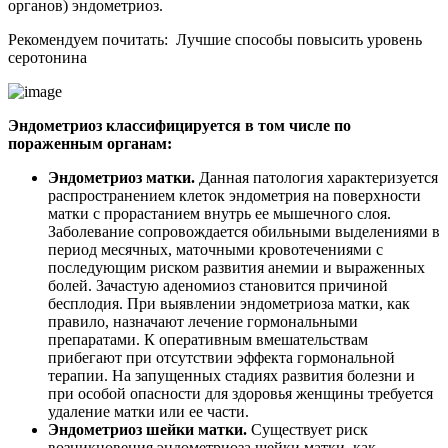
органов) эндометриоз.
Рекомендуем почитать:
Лучшие способы повысить уровень
серотонина
Эндометриоз классифицируется в том числе по
пораженным органам:
Эндометриоз матки.
Данная патология характеризуется
распространением клеток эндометрия на поверхности
матки с прорастанием внутрь ее мышечного слоя.
Заболевание сопровождается обильными выделениями в
период месячных, маточными кровотечениями с
последующим риском развития анемии и выраженных
болей. Зачастую аденомиоз становится причиной
бесплодия. При выявлении эндометриоза матки, как
правило, назначают лечение гормональными
препаратами. К оперативным вмешательствам
прибегают при отсутствии эффекта гормональной
терапии. На запущенных стадиях развития болезни и
при особой опасности для здоровья женщины требуется
удаление матки или ее части.
Эндометриоз шейки матки.
Существует риск
возникновения эндометриоза шейки матки, как