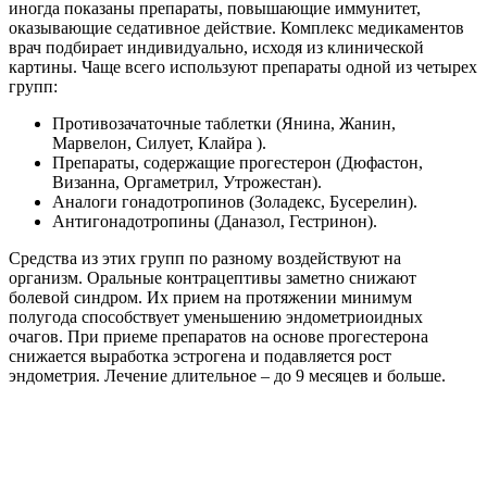
Аналоги гонадотропинов подавляют работу яичников. Один
из наиболее неприятных побочных эффектов – симптоматика,
аналогичная наступлению менопаузы. Но это корректируется
добавлением небольших доз гормонов. Антигонадотропины
назначаются не очень часто, в связи с большим количеством
побочных эффектов.
Поскольку все из этих препаратов имеют довольно
обширные перечень противопоказаний, прием
проводится строго по назначенной схеме под
контролем врача.
Народные методы
В комплексе лечебных мероприятий могут использоваться
народные средства, которые помогают устранить или
ослабить многие симптомы эндометриоза. Народная
медицина предлагает различные средства, призванные
ослабить проявления заболевания:
Лекарственные травы – красная щетка, боровая матка,
чистотел, календула, кирказон, подорожник, крапива.