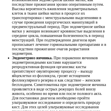
последствие прижигания эрозии оперативным путем.
Высока вероятность вживления эндометриальных
клеток в ткани шейки матки в процессе их
транспортировки с менструальными выделениями в
случае проведения хирургических манипуляций в
предменструальный период. При эндометриозе шейки
матки у женщин возникают кровянистые выделения в
середине цикла, повышенная болезненность в период
менструаций. При подтверждении диагноза врач
прописывает лечение гормональными препаратами и в
последствии прижигание очагов разрастания
эндометрия.
Эндометриоз яичника.
При поражении яичников
эндометриоидными кистами нарушается
репродуктивная функция организма: кисты
препятствуют овуляторному процессу – выходу
яйцеклетки из фолликула, грозят истощением
фолликулярного резерва и как следствие – женским
бесплодием. Симптоматика при эндометриозе яичника
проявляется в виде острых режущих болей внизу
живота, особенно во время или после полового акта.
Для постановки диагноза необходимо пройти
ультразвуковое исследование и определить природу
кист. Для этих целей ультразвуковые исследования