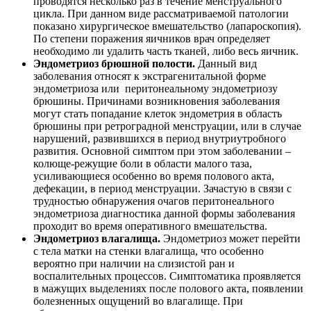
проводятся несколько раз в течение менструального
цикла. При данном виде рассматриваемой патологии
показано хирургическое вмешательство (лапароскопия).
По степени поражения яичников врач определяет
необходимо ли удалить часть тканей, либо весь яичник.
Эндометриоз брюшной полости.
Данный вид
заболевания относят к экстрагенитальной форме
эндометриоза или перитонеальному эндометриозу
брюшины. Причинами возникновения заболевания
могут стать попадание клеток эндометрия в область
брюшины при ретроградной менструации, или в случае
нарушений, развившихся в период внутриутробного
развития. Основной симптом при этом заболевании –
колюще-режущие боли в области малого таза,
усиливающиеся особенно во время полового акта,
дефекации, в период менструации. Зачастую в связи с
трудностью обнаружения очагов перитонеального
эндометриоза диагностика данной формы заболевания
проходит во время оперативного вмешательства.
Эндометриоз влагалища.
Эндометриоз может перейти
с тела матки на стенки влагалища, что особенно
вероятно при наличии на слизистой ран и
воспалительных процессов. Симптоматика проявляется
в мажущих выделениях после полового акта, появлении
болезненных ощущений во влагалище. При