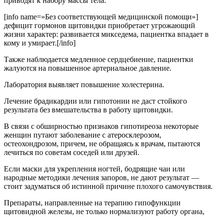
приводят к набору массы тела.
[info name=»Без соответствующей медицинской помощи»]
дефицит гормонов щитовидки приобретает угрожающий
жизни характер: развивается микседема, пациентка впадает в
кому и умирает.[/info]
Также наблюдается медленное сердцебиение, пациентки
жалуются на повышенное артериальное давление.
Лаборатория выявляет повышение холестерина.
Лечение брадикардии или гипотонии не даст стойкого
результата без вмешательства в работу щитовидки.
В связи с обширностью признаков гипотиреоза некоторые
женщин путают заболевание с атеросклерозом,
остеохондрозом, причем, не обращаясь к врачам, пытаются
лечиться по советам соседей или друзей.
Если маски для укрепления ногтей, бодрящие чаи или
народные методики лечения запоров, не дают результат —
стоит задуматься об истинной причине плохого самочувствия.
Препараты, направленные на терапию гипофункции
щитовидной железы, не только нормализуют работу органа,