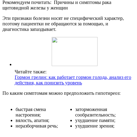
Рекомендуем почитать:
Причины и симптомы рака
щитовидной железы у женщин
Эти признаки болезни носят не специфический характер,
поэтому пациентки не обращаются за помощью, и
диагностика запаздывает.
Читайте также:
Гормон грелин: как работает гормон голода, анализ его
действия, как понизить уровень
По каким симптомам можно предположить гипотиреоз:
быстрая смена
заторможенная
настроения;
сообразительность;
вялость, апатия;
ухудшение памяти;
неразборчивая речь;
ухудшение зрения;