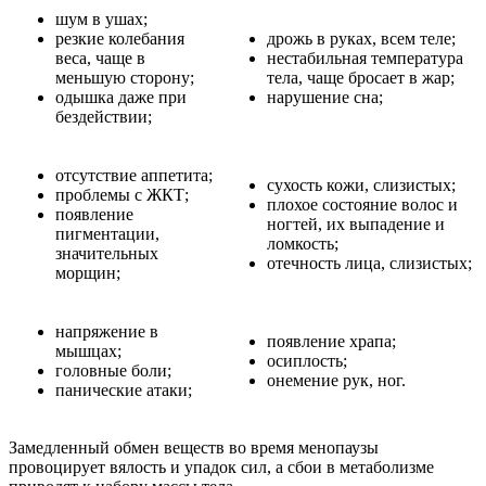
шум в ушах;
резкие колебания
дрожь в руках, всем теле;
веса, чаще в
нестабильная температура
меньшую сторону;
тела, чаще бросает в жар;
одышка даже при
нарушение сна;
бездействии;
отсутствие аппетита;
сухость кожи, слизистых;
проблемы с ЖКТ;
плохое состояние волос и
появление
ногтей, их выпадение и
пигментации,
ломкость;
значительных
отечность лица, слизистых;
морщин;
напряжение в
появление храпа;
мышцах;
осиплость;
головные боли;
онемение рук, ног.
панические атаки;
Замедленный обмен веществ во время менопаузы
провоцирует вялость и упадок сил, а сбои в метаболизме