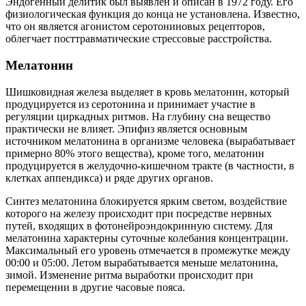
Эндогенный делитик был выявлен и описан в 1972 году. Его
физиологическая функция до конца не установлена. Известно,
что он является агонистом серотониновых рецепторов,
облегчает посттравматические стрессовые расстройства.
Мелатонин
Шишковидная железа выделяет в кровь мелатонин, который
продуцируется из серотонина и принимает участие в
регуляции циркадных ритмов. На глубину сна вещество
практически не влияет. Эпифиз является основным
источником мелатонина в организме человека (вырабатывает
примерно 80% этого вещества), кроме того, мелатонин
продуцируется в желудочно-кишечном тракте (в частности, в
клетках аппендикса) и ряде других органов.
Синтез мелатонина блокируется ярким светом, воздействие
которого на железу происходит при посредстве нервных
путей, входящих в фотонейроэндокринную систему. Для
мелатонина характерны суточные колебания концентрации.
Максимальный его уровень отмечается в промежутке между
00:00 и 05:00. Летом вырабатывается меньше мелатонина,
зимой. Изменение ритма выработки происходит при
перемещении в другие часовые пояса.