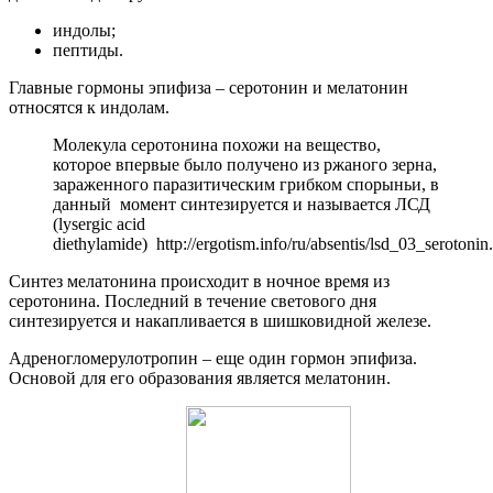
индолы;
пептиды.
Главные гормоны эпифиза – серотонин и мелатонин
относятся к индолам.
Молекула серотонина похожи на вещество,
которое впервые было получено из ржаного зерна,
зараженного паразитическим грибком спорыньи, в
данный момент синтезируется и называется ЛСД
(lysergic acid
diethylamide) http://ergotism.info/ru/absentis/lsd_03_serotonin
Синтез мелатонина происходит в ночное время из
серотонина. Последний в течение светового дня
синтезируется и накапливается в шишковидной железе.
Адреногломерулотропин – еще один гормон эпифиза.
Основой для его образования является мелатонин.