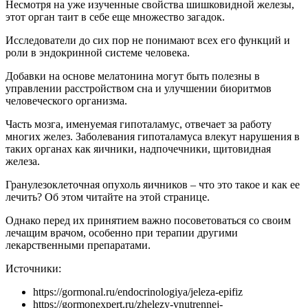
Несмотря на уже изученные свойства шишковидной железы,
этот орган таит в себе еще множество загадок.
Исследователи до сих пор не понимают всех его функций и
роли в эндокринной системе человека.
Добавки на основе мелатонина могут быть полезны в
управлении расстройством сна и улучшении биоритмов
человеческого организма.
Часть мозга, именуемая гипоталамус, отвечает за работу
многих желез. Заболевания гипоталамуса влекут нарушения в
таких органах как яичники, надпочечники, щитовидная
железа.
Гранулезоклеточная опухоль яичников – что это такое и как ее
лечить? Об этом читайте на этой странице.
Однако перед их принятием важно посоветоваться со своим
лечащим врачом, особенно при терапии другими
лекарственными препаратами.
Источники:
https://gormonal.ru/endocrinologiya/jeleza-epifiz
https://gormonexpert.ru/zhelezy-vnutrennej-