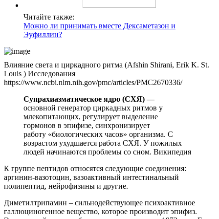
Читайте также:
Можно ли принимать вместе Дексаметазон и
Эуфиллин?
Влияние света и циркадного ритма (Afshin Shirani, Erik K. St.
Louis ) Исследования
https://www.ncbi.nlm.nih.gov/pmc/articles/PMC2670336/
Супрахиазматическое ядро (СXЯ) —
основной генератор циркадных ритмов у
млекопитающих, регулирует выделение
гормонов в эпифизе, синхронизирует
работу «биологических часов» организма. С
возрастом ухудшается работа СХЯ. У пожилых
людей начинаются проблемы со сном. Википедия
К группе пептидов относятся следующие соединения:
аргинин-вазотоцин, вазоактивный интестинальный
полипептид, нейрофизины и другие.
Диметилтрипамин – сильнодействующее психоактивное
галлюциногенное вещество, которое производит эпифиз.