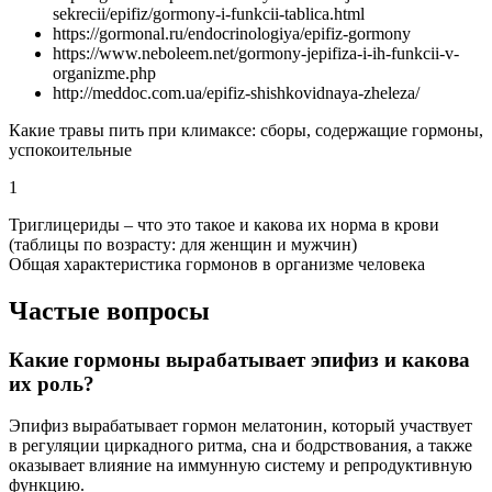
sekrecii/epifiz/gormony-i-funkcii-tablica.html
https://gormonal.ru/endocrinologiya/epifiz-gormony
https://www.neboleem.net/gormony-jepifiza-i-ih-funkcii-v-
organizme.php
http://meddoc.com.ua/epifiz-shishkovidnaya-zheleza/
Какие травы пить при климаксе: сборы, содержащие гормоны,
успокоительные
1
Триглицериды – что это такое и какова их норма в крови
(таблицы по возрасту: для женщин и мужчин)
Общая характеристика гормонов в организме человека
Частые вопросы
Какие гормоны вырабатывает эпифиз и какова
их роль?
Эпифиз вырабатывает гормон мелатонин, который участвует
в регуляции циркадного ритма, сна и бодрствования, а также
оказывает влияние на иммунную систему и репродуктивную
функцию.