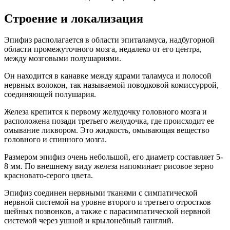
Строение и локализация
Эпифиз располагается в области эпиталамуса, надбугорной
области промежуточного мозга, недалеко от его центра,
между мозговыми полушариями.
Он находится в канавке между ядрами таламуса и полосой
нервных волокон, так называемой поводковой комиссуррой,
соединяющей полушария.
Железа крепится к первому желудочку головного мозга и
расположена позади третьего желудочка, где происходит ее
омывание ликвором. Это жидкость, омывающая вещество
головного и спинного мозга.
Размером эпифиз очень небольшой, его диаметр составляет 5-
8 мм. По внешнему виду железа напоминает рисовое зерно
красновато-серого цвета.
Эпифиз соединен нервными тканями с симпатической
нервной системой на уровне второго и третьего отростков
шейных позвонков, а также с парасимпатической нервной
системой через ушной и крылонебный ганглий.