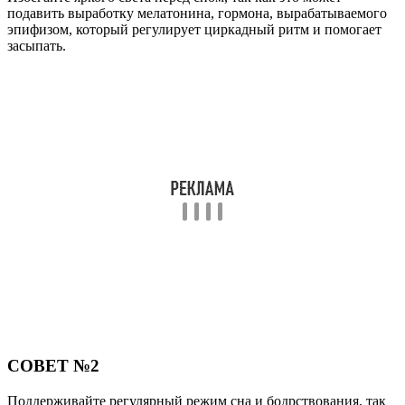
подавить выработку мелатонина, гормона, вырабатываемого
эпифизом, который регулирует циркадный ритм и помогает
засыпать.
СОВЕТ №2
Поддерживайте регулярный режим сна и бодрствования, так
как это поможет синхронизировать циркадный ритм и
обеспечить оптимальную работу эпифиза.
СОВЕТ №3
Включайте в рацион продукты, богатые триптофаном, такие
как индейка, бананы, орехи, чтобы обеспечить организм
необходимыми питательными веществами для синтеза
мелатонина.