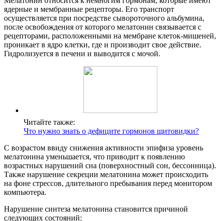
Мелатонин относится к немногим гормонам, которые имеют
ядерные и мембранные рецепторы. Его транспорт
осуществляется при посредстве сывороточного альбумина,
после освобождения от которого мелатонин связывается с
рецепторами, расположенными на мембране клеток-мишеней,
проникает в ядро клетки, где и производит свое действие.
Гидролизуется в печени и выводится с мочой.
Читайте также:
Что нужно знать о дефиците гормонов щитовидки?
С возрастом ввиду снижения активности эпифиза уровень
мелатонина уменьшается, что приводит к появлению
возрастных нарушений сна (поверхностный сон, бессонница).
Также нарушение секреции мелатонина может происходить
на фоне стрессов, длительного пребывания перед монитором
компьютера.
Нарушение синтеза мелатонина становится причиной
следующих состояний: