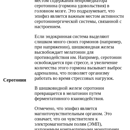
местом содержания нейромедиатора
серотонина (гормона удовольствия) в
головном мозге. Это подразумевает, что
эпифиз является важным местом активности
серотонинергической системы, связанной с
настроением.
Если эндокринная система выделяют
слишком много своих гормонов (например,
при напряжении), шишковидная железа
высвобождает мелатонин для
противодействия им. Например, серотонин
освобождается при стрессе, и увеличение
количества этого гормона вызывает выброс
адреналина, что позволяет организму
работать во время стрессовых нагрузок.
Серотонин
В шишковидной железе серотонин
превращается в мелатонин путем
ферментативного взаимодействия.
Отмечено, что эпифиз является
магниточувствительным органом. Это
означает, что он чувствителен к
электромагнитным полям (ЭМП),
излучаемым компьютерными мониторами,