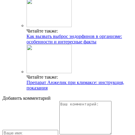
Добавить комментарий
Популярные статьи
Симптомы приближающегося инфаркта
Признаки тромба в ноге
Умеренная брадикардия
Гипоаллергенный шампунь: детский без сульфатов и
парабенов
Низкое нижнее давление: как помочь больному
Особенности лечения ишемии головного мозга