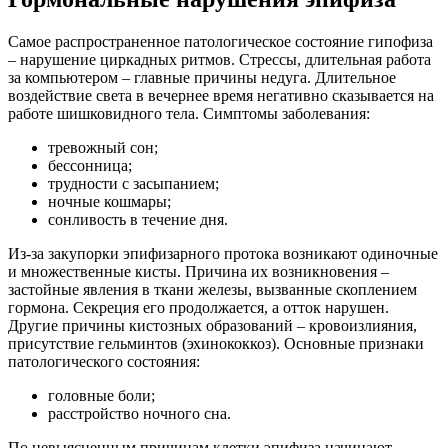
Самое распространенное патологическое состояние гипофиза
– нарушение циркадных ритмов. Стрессы, длительная работа
за компьютером – главные причины недуга. Длительное
воздействие света в вечернее время негативно сказывается на
работе шишковидного тела. Симптомы заболевания:
тревожный сон;
бессонница;
трудности с засыпанием;
ночные кошмары;
сонливость в течение дня.
Из-за закупорки эпифизарного протока возникают одиночные
и множественные кисты. Причина их возникновения –
застойные явления в ткани железы, вызванные скоплением
гормона. Секреция его продолжается, а отток нарушен.
Другие причины кистозных образований – кровоизлияния,
присутствие гельминтов (эхинококкоз). Основные признаки
патологического состояния:
головные боли;
расстройство ночного сна.
По невыясненным причинам клетки эпифиза начинают