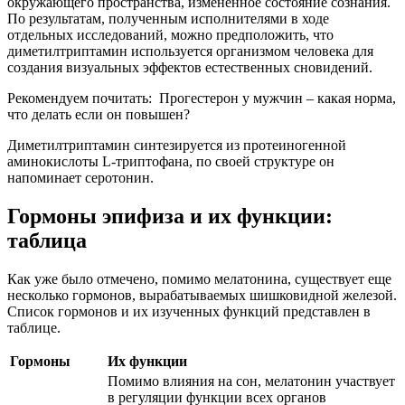
окружающего пространства, измененное состояние сознания.
По результатам, полученным исполнителями в ходе
отдельных исследований, можно предположить, что
диметилтриптамин используется организмом человека для
создания визуальных эффектов естественных сновидений.
Рекомендуем почитать:
Прогестерон у мужчин – какая норма,
что делать если он повышен?
Диметилтриптамин синтезируется из протеиногенной
аминокислоты L-триптофана, по своей структуре он
напоминает серотонин.
Гормоны эпифиза и их функции:
таблица
Как уже было отмечено, помимо мелатонина, существует еще
несколько гормонов, вырабатываемых шишковидной железой.
Список гормонов и их изученных функций представлен в
таблице.
Гормоны
Их функции
Помимо влияния на сон, мелатонин участвует
в регуляции функции всех органов