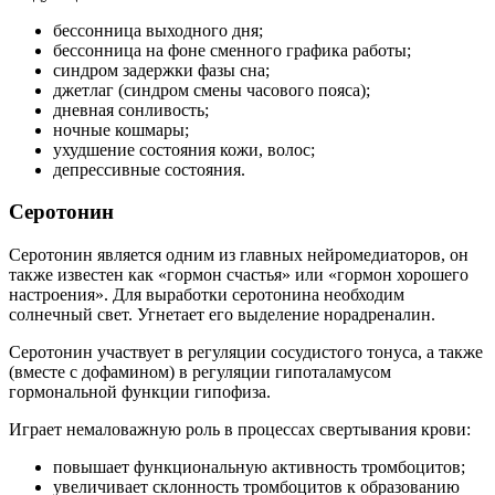
бессонница выходного дня;
бессонница на фоне сменного графика работы;
синдром задержки фазы сна;
джетлаг (синдром смены часового пояса);
дневная сонливость;
ночные кошмары;
ухудшение состояния кожи, волос;
депрессивные состояния.
Серотонин
Серотонин является одним из главных нейромедиаторов, он
также известен как «гормон счастья» или «гормон хорошего
настроения». Для выработки серотонина необходим
солнечный свет. Угнетает его выделение норадреналин.
Серотонин участвует в регуляции сосудистого тонуса, а также
(вместе с дофамином) в регуляции гипоталамусом
гормональной функции гипофиза.
Играет немаловажную роль в процессах свертывания крови:
повышает функциональную активность тромбоцитов;
увеличивает склонность тромбоцитов к образованию