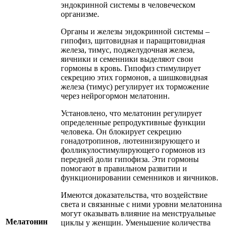
эндокринной системы в человеческом
организме.
Органы и железы эндокринной системы –
гипофиз, щитовидная и паращитовидная
железа, тимус, поджелудочная железа,
яичники и семенники выделяют свои
гормоны в кровь. Гипофиз стимулирует
секрецию этих гормонов, а шишковидная
железа (тимус) регулирует их торможение
через нейрогормон мелатонин.
Установлено, что мелатонин регулирует
определенные репродуктивные функции
человека. Он блокирует секрецию
гонадотропинов, лютеинизирующего и
фолликулостимулирующего гормонов из
передней доли гипофиза. Эти гормоны
помогают в правильном развитии и
функционировании семенников и яичников.
Имеются доказательства, что воздействие
света и связанные с ними уровни мелатонина
могут оказывать влияние на менструальные
Мелатонин
циклы у женщин. Уменьшение количества