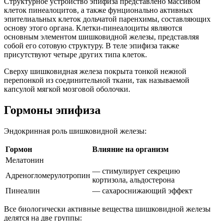
Структурное устройство эпифиза представлено массивом
клеток пинеалоцитов, а также фунционально активных
эпителиальных клеток дольчатой паренхимы, составляющих
основу этого органа. Клетки-пинеалоциты являются
основным элементом шишковидной железы, представляя
собой его сотовую структуру. В теле эпифиза также
присутствуют четыре других типа клеток.
Сверху шишковидная железа покрыта тонкой нежной
перепонкой из соединительной ткани, так называемой
капсулой мягкой мозговой оболочки.
Гормоны эпифиза
Эндокринная роль шишковидной железы:
Гормон
Влияние на организм
Мелатонин
— стимулирует секрецию
Адреногломерулотропин
кортизола, альдостерона
Пинеалин
— сахароснижающий эффект
Все биологически активные вещества шишковидной железы
делятся на две группы: