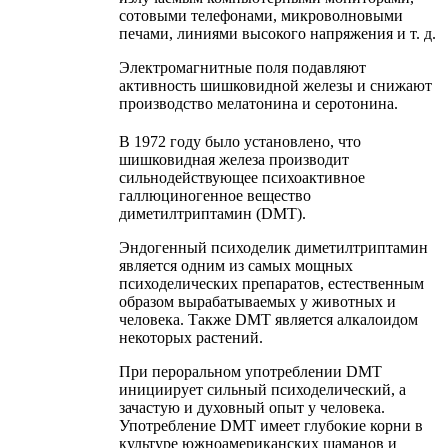
сотовыми телефонами, микроволновыми
печами, линиями высокого напряжения и т. д.
Электромагнитные поля подавляют
активность шишковидной железы и снижают
производство мелатонина и серотонина.
В 1972 году было установлено, что
шишковидная железа производит
сильнодействующее психоактивное
галлюциногенное вещество
диметилтриптамин (DMT).
Эндогенный психоделик диметилтриптамин
является одним из самых мощных
психоделических препаратов, естественным
образом вырабатываемых у животных и
человека. Также DMT является алкалоидом
некоторых растений.
При пероральном употреблении DMT
инициирует сильный психоделический, а
зачастую и духовный опыт у человека.
Употребление DMT имеет глубокие корни в
культуре южноамериканских шаманов и