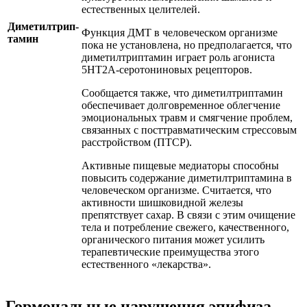
естественных целителей.
Диметилтрип-
Функция ДМТ в человеческом организме
тамин
пока не установлена, но предполагается, что
диметилтриптамин играет роль агониста
5HT2A-серотониновых рецепторов.
Сообщается также, что диметилтриптамин
обеспечивает долговременное облегчение
эмоциональных травм и смягчение проблем,
связанных с посттравматическим стрессовым
расстройством (ПТСР).
Активные пищевые медиаторы способны
повысить содержание диметилтриптамина в
человеческом организме. Считается, что
активности шишковидной железы
препятствует сахар. В связи с этим очищение
тела и потребление свежего, качественного,
органического питания может усилить
терапевтические преимущества этого
естественного «лекарства».
Гормональные нарушения эпифиза