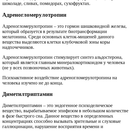
шоколаде, сливах, помидорах, сухофруктах.
Адреногломерулотропин
Адреногломерулотропин – это гормон шишковидной железы,
который образуется в результате биотрансформации
мелатонина. Среди основных клеток-мишеней данного
вещества выделяются клетки клубочковой зоны коры
надпочечников.
Адреногломерулотропин стимулирует синтез альдостерона,
который является главным минералокортикоидом у человека
(не у всех позвоночных животных).
Психоактивное воздействие адреногломерулотропина на
человека изучено не до конца.
Диметилтриптамин
Диметилтриптамин – это эндогенное психоделическое
вещество, вырабатываемое эпифизом в небольшом количестве
в фазе быстрого сна. Данное вещество в определенных
концентрациях способно вызывать зрительные и слуховые
галлюцинации, нарушение восприятия времени и