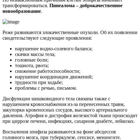
трансформироваться.
Пинеалома – доброкачественное
новообразование
.
Реже развиваются злокачественные опухоли. Об их появлении
свидетельствуют следующие проявления:
нарушение водно-солевого баланса;
скачки массы тела;
головные боли;
тошнота, рвота;
снижение работоспособности;
нарушение координации движений;
трудности при ходьбе;
проблемы с речью, письмом.
Дисфункции шишковидного тела связаны также с
нарушением кровоснабжения из-за перенесенных травм,
закупорки кровеносных сосудов, высокого артериального
давления. Атрофия и дистрофия железистой ткани происходит
при циррозе печени, инфекциях, сахарном диабете, лейкозах.
Воспаления эпифиза развиваются на фоне абсцессов
головного мозга, при туберкулезе, сепсисе, менингите.