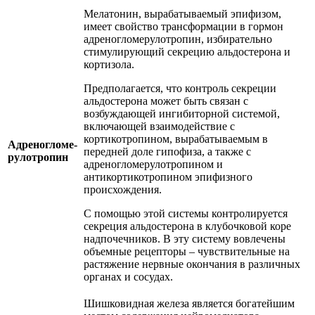
Мелатонин, вырабатываемый эпифизом,
имеет свойство трансформации в гормон
адреногломерулотропин, избирательно
стимулирующий секрецию альдостерона и
кортизола.
Предполагается, что контроль секреции
альдостерона может быть связан с
возбуждающей ингибиторной системой,
включающей взаимодействие с
кортикотропином, вырабатываемым в
Адреногломе-
передней доле гипофиза, а также с
рулотропин
адреногломерулотропином и
антикортикотропином эпифизного
происхождения.
С помощью этой системы контролируется
секреция альдостерона в клубочковой коре
надпочечников. В эту систему вовлечены
объемные рецепторы – чувствительные на
растяжение нервные окончания в различных
органах и сосудах.
Шишковидная железа является богатейшим