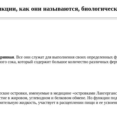
кции, как они называются, биологическ
кринная
. Все они служат для выполнения своих определенных ф
ого сока, который содержит большое количество различных фе
ские островки, именуемые в медицине «островками Лангерганса
стие в жировом, углеводном и белковом обмене. Но функции под
тельную жидкость, участвует в расщеплении пищи и ее усвоении