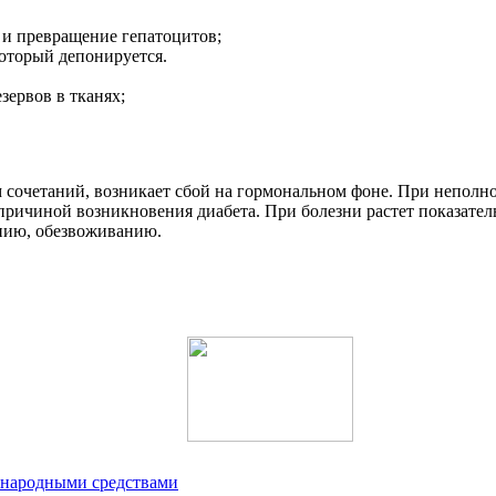
 и превращение гепатоцитов;
который депонируется.
ервов в тканях;
сочетаний, возникает сбой на гормональном фоне. При неполн
ичиной возникновения диабета. При болезни растет показатель с
ению, обезвоживанию.
 народными средствами