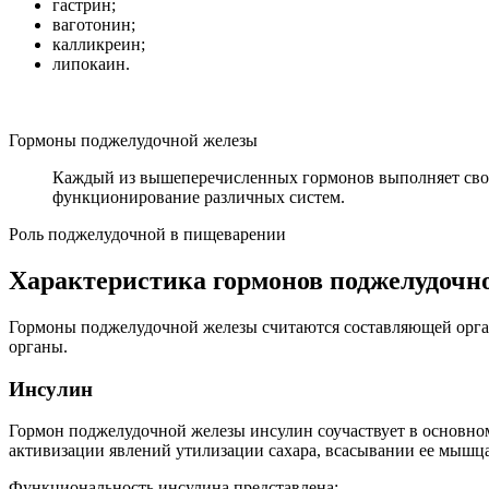
гастрин;
ваготонин;
калликреин;
липокаин.
Гормоны поджелудочной железы
Каждый из вышеперечисленных гормонов выполняет свою 
функционирование различных систем.
Роль поджелудочной в пищеварении
Характеристика гормонов поджелудочн
Гормоны поджелудочной железы считаются составляющей органи
органы.
Инсулин
Гормон поджелудочной железы инсулин соучаствует в основном
активизации явлений утилизации сахара, всасывании ее мышца
Функциональность инсулина представлена: