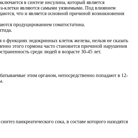
ключается в синтезе инсулина, который является
ета-клетки являются самыми уязвимыми. Под влиянием
даются, что и является основной причиной возникновения
маются продуцированием соматостатина.
птида.
 о функциях эндокринных клеток железы, нельзя не сказать
именно этого гормона часто становится причиной нарушения
траненность среди людей в возрасте 30-45 лет.
батываемые этим органом, непосредственно попадают в 12-
ы.
нтез панкреатического сока, в составе которого находятся