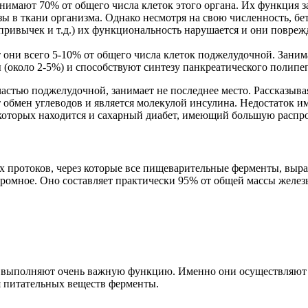
нимают 70% от общего числа клеток этого органа. Их функция за
зы в ткани организма. Однако несмотря на свою численность, б
ривычек и т.д.) их функциональность нарушается и они повреж
т они всего 5-10% от общего числа клеток поджелудочной. Зани
(около 2-5%) и способствуют синтезу панкреатического полипе
стью поджелудочной, занимает не последнее место. Рассказывая
т обмен углеводов и является молекулой инсулина. Недостаток 
которых находится и сахарный диабет, имеющий большую распрос
 протоков, через которые все пищеварительные ферменты, выра
громное. Оно составляет практически 95% от общей массы желез
, выполняют очень важную функцию. Именно они осуществляют си
 питательных веществ ферменты.