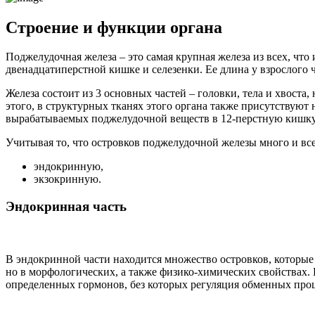
Строение и функции органа
Поджелудочная железа – это самая крупная железа из всех, что
двенадцатиперстной кишке и селезенки. Ее длина у взрослого че
Железа состоит из 3 основных частей – головки, тела и хвос
этого, в структурных тканях этого органа также присутствую
вырабатываемых поджелудочной веществ в 12-перстную кишку
Учитывая то, что островков поджелудочной железы много и вс
эндокринную,
экзокринную.
Эндокринная часть
В эндокринной части находится множество островков, которые 
но в морфологических, а также физико-химических свойствах. 
определенных гормонов, без которых регуляция обменных проц