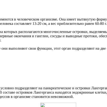
 имеются в человеческом организме. Она имеет вытянутую форму 
ловека составляет 13-20 см, а вес приблизительно равен 60-80 г.
та, на которых располагаются многочисленные островки, выделя
т нервные окончания и ганглии, сосуды и выводные протоки, о
.
е они выполняют свои функции, этот орган подразделяют на две
условно подразделяют на панкреатические и островки Лангерган
В составе островков Лангерганса находятся эндокринные клетки
ессов в организме становится невозможной.