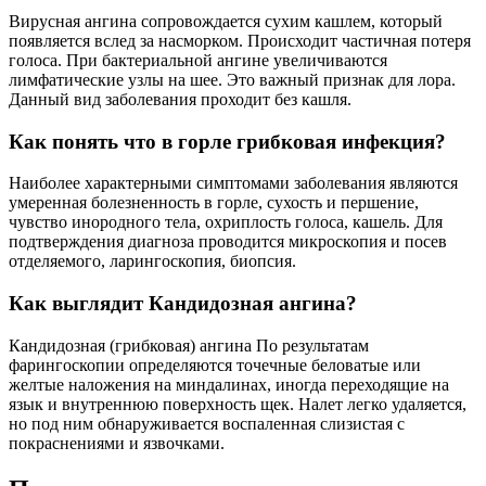
Вирусная ангина сопровождается сухим кашлем, который
появляется вслед за насморком. Происходит частичная потеря
голоса. При бактериальной ангине увеличиваются
лимфатические узлы на шее. Это важный признак для лора.
Данный вид заболевания проходит без кашля.
Как понять что в горле грибковая инфекция?
Наиболее характерными симптомами заболевания являются
умеренная болезненность в горле, сухость и першение,
чувство инородного тела, охриплость голоса, кашель. Для
подтверждения диагноза проводится микроскопия и посев
отделяемого, ларингоскопия, биопсия.
Как выглядит Кандидозная ангина?
Кандидозная (грибковая) ангина По результатам
фарингоскопии определяются точечные беловатые или
желтые наложения на миндалинах, иногда переходящие на
язык и внутреннюю поверхность щек. Налет легко удаляется,
но под ним обнаруживается воспаленная слизистая с
покраснениями и язвочками.