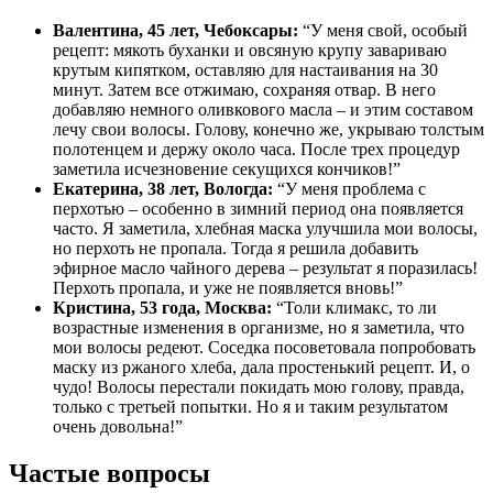
Валентина, 45 лет, Чебоксары:
“У меня свой, особый
рецепт: мякоть буханки и овсяную крупу завариваю
крутым кипятком, оставляю для настаивания на 30
минут. Затем все отжимаю, сохраняя отвар. В него
добавляю немного оливкового масла – и этим составом
лечу свои волосы. Голову, конечно же, укрываю толстым
полотенцем и держу около часа. После трех процедур
заметила исчезновение секущихся кончиков!”
Екатерина, 38 лет, Вологда:
“У меня проблема с
перхотью – особенно в зимний период она появляется
часто. Я заметила, хлебная маска улучшила мои волосы,
но перхоть не пропала. Тогда я решила добавить
эфирное масло чайного дерева – результат я поразилась!
Перхоть пропала, и уже не появляется вновь!”
Кристина, 53 года, Москва:
“Толи климакс, то ли
возрастные изменения в организме, но я заметила, что
мои волосы редеют. Соседка посоветовала попробовать
маску из ржаного хлеба, дала простенький рецепт. И, о
чудо! Волосы перестали покидать мою голову, правда,
только с третьей попытки. Но я и таким результатом
очень довольна!”
Частые вопросы