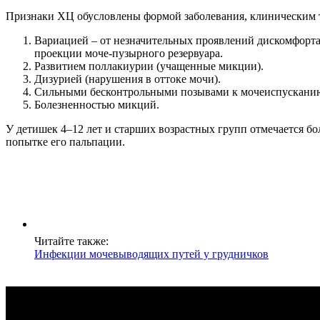
Признаки ХЦ обусловлены формой заболевания, клиническим те
Вариацией – от незначительных проявлений дискомфорта
проекции моче-пузырного резервуара.
Развитием поллакиурии (учащенные микции).
Дизурией (нарушения в оттоке мочи).
Сильными бесконтрольными позывами к мочеиспускани
Болезненностью микций.
У детишек 4–12 лет и старших возрастных групп отмечается б
попытке его пальпации.
Читайте также:
Инфекции мочевыводящих путей у грудничков