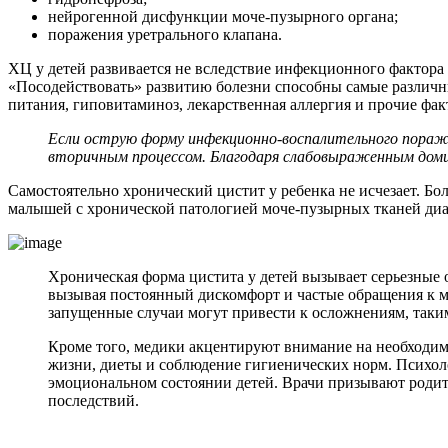
нейрогенной дисфункции моче-пузырного органа;
поражения уретрального клапана.
ХЦ у детей развивается не вследствие инфекционного фактора
«Посодействовать» развитию болезни способны самые различн
питания, гиповитаминоз, лекарственная аллергия и прочие фак
Если острую форму инфекционно-воспалительного пораж
вторичным процессом. Благодаря слабовыраженным домин
Самостоятельно хронический цистит у ребенка не исчезает. Бо
малышей с хронической патологией моче-пузырных тканей диа
Хроническая форма цистита у детей вызывает серьезные о
вызывая постоянный дискомфорт и частые обращения к м
запущенные случаи могут привести к осложнениям, таки
Кроме того, медики акцентируют внимание на необходимо
жизни, диеты и соблюдение гигиенических норм. Психоло
эмоциональном состоянии детей. Врачи призывают родите
последствий.