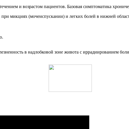
чением и возрастом пациентов. Базовая симптоматика хроничес
 при микциях (мочеиспускании) и легких болей в нижней област
ю.
олезненность в надлобковой зоне живота с иррадиированием бо