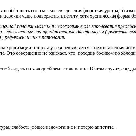
я особенность системы мочевыделения (короткая уретра, близко
 девочки чаще подвержены циститу, хотя хроническая форма бол
чной палочки «колли» и необходимые для заболевания предпосыл
ра – врожденные или приобретенные дивертикулы (грыжевые вып
), рефлюксы и иные патологии.
м хронизации цистита у девочек является – недостаточная инт
а. Это совершенно не означает, что, походив босиком по холод
пой сидеть на холодной земле или камне. В этом случае, сосуды 
уры, слабость, общее недомогание и потерю аппетита.