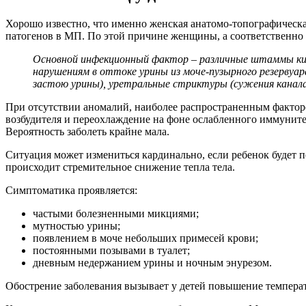
Хорошо известно, что именно женская анатомо-топографическа
патогенов в МП. По этой причине женщины, а соответственно и
Основной инфекционный фактор – различные штаммы кише
нарушениям в оттоке урины из моче-пузырного резервуа
застою урины), уретральные стриктуры (сужения канала
При отсутствии аномалий, наиболее распространенным факторо
возбудителя и переохлаждение на фоне ослабленного иммунитет
Вероятность заболеть крайне мала.
Ситуация может измениться кардинально, если ребенок будет по
происходит стремительное снижение тепла тела.
Симптоматика проявляется:
частыми болезненными микциями;
мутностью урины;
появлением в моче небольших примесей крови;
постоянными позывами в туалет;
дневным недержанием урины и ночным энурезом.
Обострение заболевания вызывает у детей повышение температ