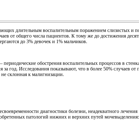
адающих длительным воспалительным поражением слизистых и по
учаев от общего числа пациентов. К тому же до достижения деся
ергаются до 3% девочек и 1% мальчиков.
– периодические обострения воспалительных процессов в стенка
ия за год. Исследования показывают, что в более 50% случаев о
, не склонная к малигнизации.
 несвоевременности диагностики болезни, неадекватного лечени
обретенных патологий нижних и верхних путей мочевыделения: