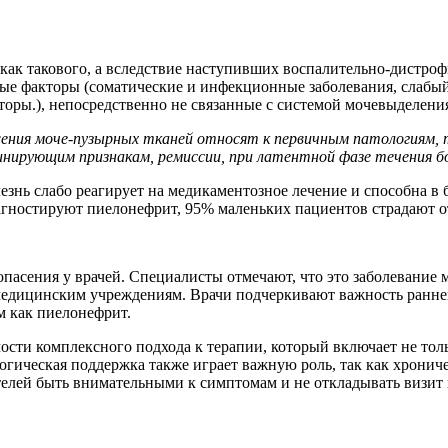
 как такового, а вследствие наступивших воспалительно-дистро
ые факторы (соматические и инфекционные заболевания, слабый
торы.), непосредственно не связанные с системой мочевыделения
ения моче-пузырных тканей относят к первичным патологиям,
ирующим признакам, ремиссии, при латентной фазе течения бо
лезнь слабо реагирует на медикаментозное лечение и способна 
гностируют пиелонефрит, 95% маленьких пациентов страдают о
пасения у врачей. Специалисты отмечают, что это заболевание 
едицинским учреждениям. Врачи подчеркивают важность ранней 
м как пиелонефрит.
сти комплексного подхода к терапии, который включает не толь
гическая поддержка также играет важную роль, так как хрониче
лей быть внимательными к симптомам и не откладывать визит к