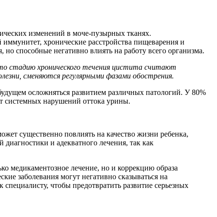
фических изменений в моче-пузырных тканях.
 иммунитет, хронические расстройства пищеварения и
, но способные негативно влиять на работу всего организма.
 то стадию хронического течения цистита считают
лезни, сменяются регулярными фазами обострения.
в будущем осложняться развитием различных патологий. У 80%
т системных нарушений оттока урины.
может существенно повлиять на качество жизни ребенка,
диагностики и адекватного лечения, так как
ко медикаментозное лечение, но и коррекцию образа
ские заболевания могут негативно сказываться на
 специалисту, чтобы предотвратить развитие серьезных