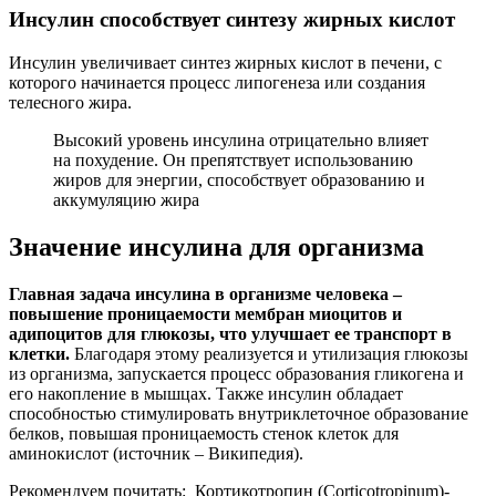
Инсулин способствует синтезу жирных кислот
Инсулин увеличивает синтез жирных кислот в печени, с
которого начинается процесс липогенеза или создания
телесного жира.
Высокий уровень инсулина отрицательно влияет
на похудение. Он препятствует использованию
жиров для энергии, способствует образованию и
аккумуляцию жира
Значение инсулина для организма
Главная задача инсулина в организме человека –
повышение проницаемости мембран миоцитов и
адипоцитов для глюкозы, что улучшает ее транспорт в
клетки.
Благодаря этому реализуется и утилизация глюкозы
из организма, запускается процесс образования гликогена и
его накопление в мышцах. Также инсулин обладает
способностью стимулировать внутриклеточное образование
белков, повышая проницаемость стенок клеток для
аминокислот (источник – Википедия).
Рекомендуем почитать:
Кортикотропин (Corticotropinum)-