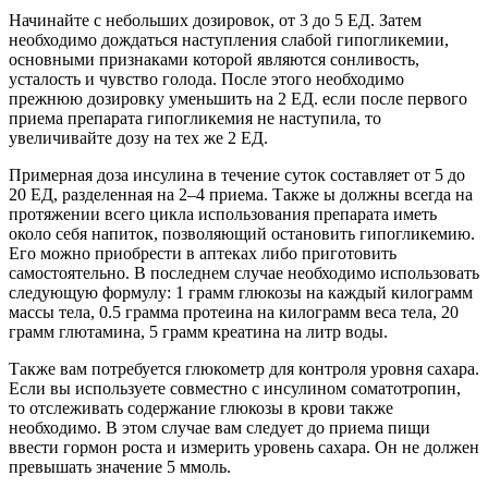
Начинайте с небольших дозировок, от 3 до 5 ЕД. Затем
необходимо дождаться наступления слабой гипогликемии,
основными признаками которой являются сонливость,
усталость и чувство голода. После этого необходимо
прежнюю дозировку уменьшить на 2 ЕД. если после первого
приема препарата гипогликемия не наступила, то
увеличивайте дозу на тех же 2 ЕД.
Примерная доза инсулина в течение суток составляет от 5 до
20 ЕД, разделенная на 2–4 приема. Также ы должны всегда на
протяжении всего цикла использования препарата иметь
около себя напиток, позволяющий остановить гипогликемию.
Его можно приобрести в аптеках либо приготовить
самостоятельно. В последнем случае необходимо использовать
следующую формулу: 1 грамм глюкозы на каждый килограмм
массы тела, 0.5 грамма протеина на килограмм веса тела, 20
грамм глютамина, 5 грамм креатина на литр воды.
Также вам потребуется глюкометр для контроля уровня сахара.
Если вы используете совместно с инсулином соматотропин,
то отслеживать содержание глюкозы в крови также
необходимо. В этом случае вам следует до приема пищи
ввести гормон роста и измерить уровень сахара. Он не должен
превышать значение 5 ммоль.