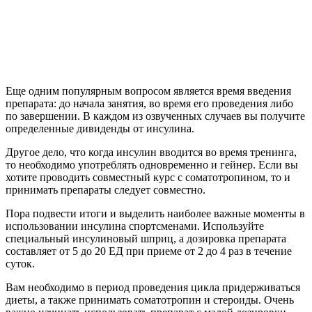
использовании инсулина спортсменами. Используйте
специальный инсулиновый шприц, а дозировка препарата
составляет от 5 до 20 ЕД при приеме от 2 до 4 раз в течение
суток.
Вам необходимо в период проведения цикла придерживаться
диеты, а также принимать соматотропин и стероиды. Очень
важно начинать использовать препарат с малой дозировки,
составляющей от 3 до 5 ЕД, и постепенно их увеличивайте,
пока не будет определена эффективная доза. Следите за
уровнем сахара, не позволяя ему падать ниже отметки в 3
ммоль.
Какой инсулин используется в бодибилдинге
Инсулин короткого действия:
действие через 30 минут;
необходимо вводить за 30-40 минут до приема пищи;
пик через 2 часа;
исчезновение действия через 5-6 часов.
Инсулин ультракороткого действия:
действие начинается в течение 15 минут после