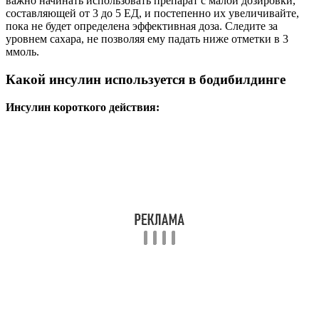
введения;
необходимо введение за 10 минут до приема пищи;
пик приходится на второй час;
исчезновение действия через 3-4 часа.
Схема приёма
Мы просыпаемся и через час после пробуждения делаем укол.
Ждём 30 минут и, если гипо не наступает раньше, выпиваем
коктейль. Дальше открывается яма желудка, и мы кушаем, и
кушаем, и кушаем. Не забываем только про качество питания.
Именно этот самый приём пищи (завтрак) и есть наш прорыв
в весе. Будем кушать всё подряд и наберём жира. Иногда
много. Организм на инсулине – как губка. Впитывает всё
подряд, причём до последней калории.
Рекомендуем почитать:
Алгоритм введения инсулина при
сахарном диабете: места для укола, техника подкожных
инъекций, правила
Если уколы делаются ежедневно, то продолжительность курса
— месяц. Если только в дни тренировок, или дни отдыха,
тогда два месяца.
Перерыв между курсами равен самому курсу. Увы, но