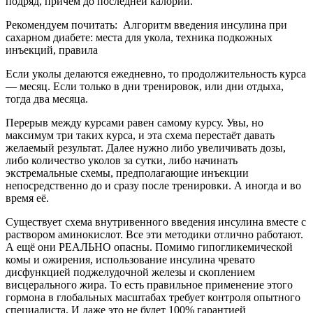
Правила инъекций
Перед началом процедуры проверьте наличие сахара, меда,
шоколада и т.д. Это ваше лекарство от гипогликемии.
Для инъекций нужен инсулиновый шприц. Он в разы тоньше
обычного, и на нем есть небольшая школа делений. В полном
шприце находится куб – 1мл. Всего отсечек 40. Не
перепутайте обычнфй шприц и для инсулинотерапии, иначе
будет передозировка, которая может закончиться летальным
исходом.
Укол делают под углов в 45 градусов.
Сначала необходимо набрать нужное количество инсулина,
затем свободной рукой зажать складку (лучше на животе) и
под нужным углом ввести иглу. После этого выдавливают
инсулин. Ждут 5 секунд и вынимают шприц.
Не бойтесь, в место инъекции инфекция не попадет, т.к. игла
маленькая.
Учитывайте 3 важных правила: