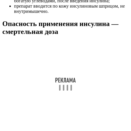
Известны случаи, когда люди выживали даже после
дозировки в 3000 ЕД инсулина. Если человек совершенно
один, то неясное сознание может помешать вызвать скорую
помощь. Кома развивается либо в течение нескольких минут,
либо нескольких часов. Своевременное поступление в кровь
глюкозы позволяет избежать летального исхода, а,
следовательно, риск смерти гораздо меньше нежели ошибочно
принято считать.
Побочный эффект
Самым главным побочным явлением считается гипогликемия.
Она проявляется лихорадкой, обмороками, дезориентацией,
гипергидрозом, ссыльным чувством голода, сердцебиением.
Очень важно понимать, что при начале гипогликемии
необходимо срочно пополнить организм глюкозой: выпить
сладкий ча1, съесть немного сахара или шоколада и т.д.
Малозначим следующий эффект – зуд и покраснение места
инъекции.