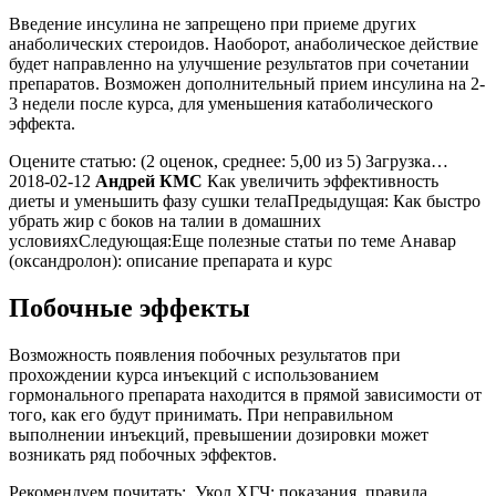
Введение инсулина не запрещено при приеме других
анаболических стероидов. Наоборот, анаболическое действие
будет направленно на улучшение результатов при сочетании
препаратов. Возможен дополнительный прием инсулина на 2-
3 недели после курса, для уменьшения катаболического
эффекта.
Оцените статью: (2 оценок, среднее: 5,00 из 5) Загрузка…
2018-02-12
Андрей КМС
Как увеличить эффективность
диеты и уменьшить фазу сушки телаПредыдущая: Как быстро
убрать жир с боков на талии в домашних
условияхСледующая:Еще полезные статьи по теме Анавар
(оксандролон): описание препарата и курс
Побочные эффекты
Возможность появления побочных результатов при
прохождении курса инъекций с использованием
гормонального препарата находится в прямой зависимости от
того, как его будут принимать. При неправильном
выполнении инъекций, превышении дозировки может
возникать ряд побочных эффектов.
Рекомендуем почитать:
Укол ХГЧ: показания, правила