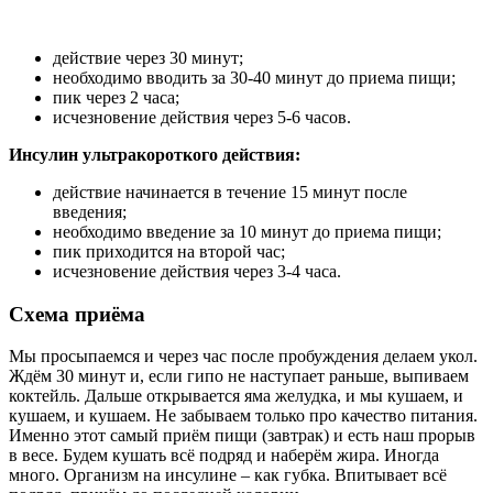
максимум три таких курса, и эта схема перестаёт давать
желаемый результат. Далее нужно либо увеличивать дозы,
либо количество уколов за сутки, либо начинать
экстремальные схемы, предполагающие инъекции
непосредственно до и сразу после тренировки. А иногда и во
время её.
Существует схема внутривенного введения инсулина вместе с
раствором аминокислот. Все эти методики отлично работают.
А ещё они РЕАЛЬНО опасны. Помимо гипогликемической
комы и ожирения, использование инсулина чревато
дисфункцией поджелудочной железы и скоплением
висцерального жира. То есть правильное применение этого
гормона в глобальных масштабах требует контроля опытного
специалиста. И даже это не будет 100% гарантией
безопасности.
Инсулин противопоказан атлетам склонным к полноте и
убеждённым «рельефникам» – набор жира и жидкости на
курсе этого гормона неизбежен. Он будет тем меньше, чем
строже соблюдается диета. Маленький бонус. Я использовал
ультракороткий инсулин фирмы Эли Лилли (США) под
названием Хумалог. Очень качественный продукт. Но
дорогой. Советую именно его, особенно для первого
знакомства с этим гормоном.