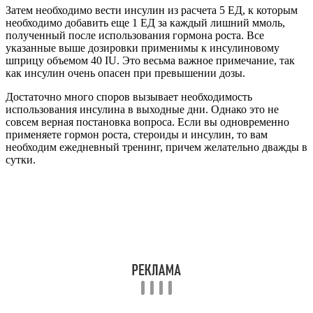
Затем необходимо вести инсулин из расчета 5 ЕД, к которым
необходимо добавить еще 1 ЕД за каждый лишний ммоль,
полученный после использования гормона роста. Все
указанные выше дозировки применимы к инсулиновому
шприцу объемом 40 IU. Это весьма важное примечание, так
как инсулин очень опасен при превышении дозы.
Достаточно много споров вызывает необходимость
использования инсулина в выходные дни. Однако это не
совсем верная постановка вопроса. Если вы одновременно
применяете гормон роста, стероиды и инсулин, то вам
необходим ежедневный тренинг, причем желательно дважды в
сутки.
Еще одним популярным вопросом является время введения
препарата: до начала занятия, во время его проведения либо
по завершении. В каждом из озвученных случаев вы получите
определенные дивиденды от инсулина.
Другое дело, что когда инсулин вводится во время тренинга,
то необходимо употреблять одновременно и гейнер. Если вы
хотите проводить совместный курс с соматотропином, то и
принимать препараты следует совместно.
Пора подвести итоги и выделить наиболее важные моменты в