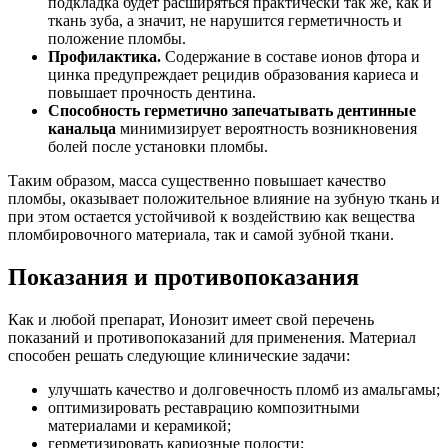
подкладка будет расширяться практически так же, как и
ткань зуба, а значит, не нарушится герметичность и
положение пломбы.
Профилактика.
Содержание в составе ионов фтора и
цинка предупреждает рецидив образования кариеса и
повышает прочность дентина.
Способность герметично запечатывать дентинные
канальца
минимизирует вероятность возникновения
болей после установки пломбы.
Таким образом, масса существенно повышает качество
пломбы, оказывает положительное влияние на зубную ткань и
при этом остается устойчивой к воздействию как вещества
пломбировочного материала, так и самой зубной ткани.
Показания и противопоказания
Как и любой препарат, Ионозит имеет свой перечень
показаний и противопоказаний для применения. Материал
способен решать следующие клинические задачи:
улучшать качество и долговечность пломб из амальгамы;
оптимизировать реставрацию композитными
материалами и керамикой;
герметизировать кариозные полости;