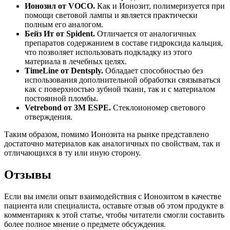
Ионозил от
VOCO
.
Как и Ионозит, полимеризуется при
помощи световой лампы и является практически
полным его аналогом.
Бейз Ит от
Spident
.
Отличается от аналогичных
препаратов содержанием в составе гидроксида кальция,
что позволяет использовать подкладку из этого
материала в лечебных целях.
TimeLine
от
Dentsply
.
Обладает способностью без
использования дополнительной обработки связываться
как с поверхностью зубной ткани, так и с материалом
постоянной пломбы.
Vetrebond
от 3
M
ESPE
.
Стеклоиономер светового
отверждения.
Таким образом, помимо Ионозита на рынке представлено
достаточно материалов как аналогичных по свойствам, так и
отличающихся в ту или иную сторону.
Отзывы
Если вы имели опыт взаимодействия с Ионозитом в качестве
пациента или специалиста, оставьте отзыв об этом продукте в
комментариях к этой статье, чтобы читатели смогли составить
более полное мнение о предмете обсуждения.