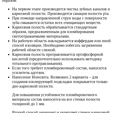
образом:
На первом этапе производится чистка зубных каналов и
кариозной полости. Производится санация полости рта.
При помощи направленной струи воды с поверхности
зуба смываются остатки всех очищающих веществ.
Кариозная полость обрабатывается стандартным
образом, предназначенным для пломбирования
светоотражаемыми материалами.
На рабочую область накладывается коффердам или иной
способ изоляции. Необходимо избегать загрязнения
рабочей области слюной.
Кариозная полость протравливается ортофосфорной
кислотой (предпочтительно использовать методику
тотального протравливания).
Если того требует пломбировочный состав, наносится
усилитель адгезии.
Нанесение Ионозита. Возможно 2 варианта – для
создания изолирующей подкладки покрывается только
дно кариозной полости.
Для повышения устойчивости пломбировочного
материала состав наносится на все стенки полости
толщиной до 1 мм.
Второй способ защищает и укрепляет стенки кариозной