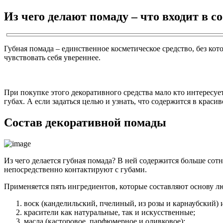
Из чего делают помаду – что входит в с
Губная помада – единственное косметическое средство, без ко
чувствовать себя увереннее.
При покупке этого декоративного средства мало кто интересует
губах. А если задаться целью и узнать, что содержится в крас
Состав декоративной помады
Из чего делается губная помада? В ней содержится больше сот
непосредственно контактируют с губами.
Применяется пять ингредиентов, которые составляют основу 
воск (канделильский, пчелиный, из розы и карнаубский) 
красители как натуральные, так и искусственные;
масла (касторовое, парфюмерное и оливковое);