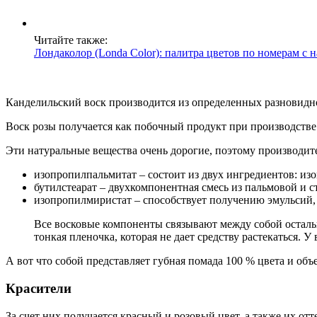
Читайте также:
Лондаколор (Londa Color): палитра цветов по номерам с 
Канделильский воск производится из определенных разновиднос
Воск розы получается как побочный продукт при производстве
Эти натуральные вещества очень дорогие, поэтому производит
изопропилпальмитат – состоит из двух ингредиентов: из
бутилстеарат – двухкомпонентная смесь из пальмовой и 
изопропилмиристат – способствует получению эмульсий, к
Все восковые компоненты связывают между собой осталь
тонкая пленочка, которая не дает средству растекаться. У
А вот что собой представляет губная помада 100 % цвета и объ
Красители
За счет них получается красный и розовый цвет, а также их 