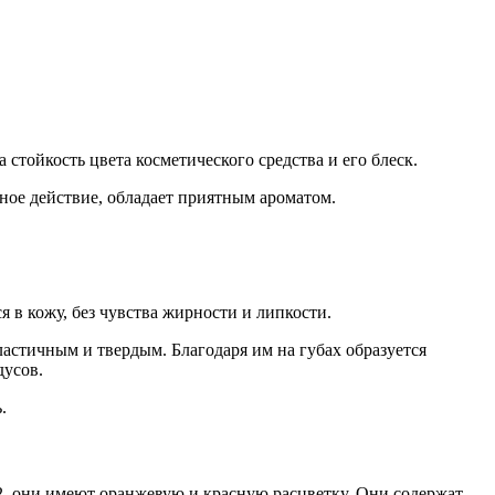
стойкость цвета косметического средства и его блеск.
ное действие, обладает приятным ароматом.
 в кожу, без чувства жирности и липкости.
стичным и твердым. Благодаря им на губах образуется
дусов.
.
2, они имеют оранжевую и красную расцветку. Они содержат