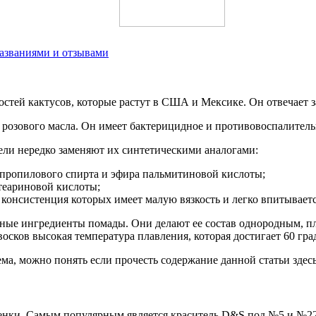
названиями и отзывами
тей кактусов, которые растут в США и Мексике. Он отвечает за 
 розового масла. Он имеет бактерицидное и противовоспалитель
ели нередко заменяют их синтетическими аналогами:
опропилового спирта и эфира пальмитиновой кислоты;
стеариновой кислоты;
онсистенция которых имеет малую вязкость и легко впитывается
ные ингредиенты помады. Они делают ее состав однородным, пла
 восков высокая температура плавления, которая достигает 60 гра
ема, можно понять если прочесть содержание данной статьи здесь
оттенки. Самым популярным является краситель D&S под №5 и №2