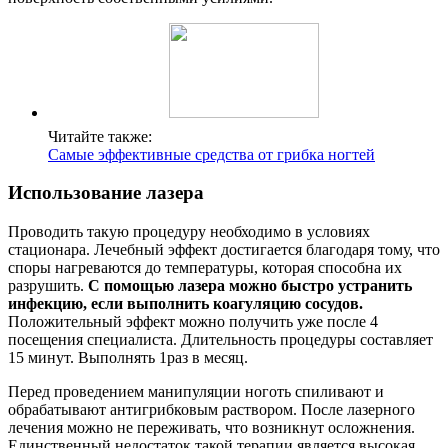
Положительный эффект можно получить уже после 4
посещения специалиста. Длительность процедуры составляет
15 минут. Выполнять 1раз в месяц.
Перед проведением манипуляции ноготь спиливают и
обрабатывают антигрибковым раствором. После лазерного
лечения можно не переживать, что возникнут осложнения.
Единственный недостаток такой терапии является высокая
стоимость.
Лечить медикаментами
Самый популярный способ – это применение
медикаментозных средств. В этом случае необходимо будет
задействовать одновременно системные и местные
медикаменты. Назначить необходимые лекарства способен
только врач.
К эффективным препаратам стоит отнести:
Средняя цена по аптекам 700 р.
Лоцерил;
Батрафен;