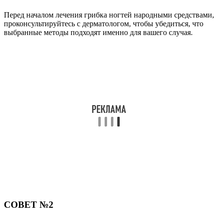
овощей, фруктов, зелени, а также обратите внимание на
правила личной гигиены.
Поделиться
Отправить
Класснуть
Твитнуть
Похожие публикации
Читайте также:
: Грибок между пальцами ног — чем лечить, фото
Читайте также:
Советы по лечению дрожжевого грибка ногтей