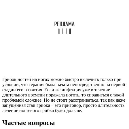
Один – два раза в неделю рекомендуется делать ванночки для
ног в теплой (37-38 градусов по Цельсию) воде с добавлением
морской соли (100 г) или щепотки лимонной кислоты (50 г на
5 литров воды). Так как грибок боится кислой среды – такая
терапия помогает уменьшить количество грибковых клеток на
коже ног и на ногтях.
Читайте также:
: Грибок между пальцами ног — чем лечить, фото
Какое самое мощное средство от грибка ногтей?
Экзодерил. Активное вещество нафтифин гидрохлорид
быстро проникает в очаг поражения, уничтожает патогенные
микрорганизмы на клеточном уровне. Лоцерил. Раствор и лак
для ногтей содержит аморолфин гидрохлорид. Офломил.
Микодерил. Микозан.