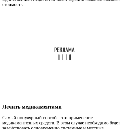
Микозан;
Ногтевин;
Флуконазол;
Кандитрал.
Стоимость от 800 р.
Отзывы
Марина, 43 года:
«У меня грибок на ногах возник после
неудачного похода в салон на педикюр. Стала замечать
на коде покраснение, сильный зуд. Бороться с грибком я
стала при помощи ванночек с добавлением уксуса. Я
делала эту процедуру раз в день, перед тем как лечь
спать. Курс терапии составил 3 недели. За такой
короткий срок мне удалось побороть недуг и улучшить
состояние ногтей и кожных покровов. Также я
использовала Лоцерил – это противогрибковый лак,
который я наносила после ванночки».
Игорь, 35 лет:
«Я грибковое заболевание я лечил при
помощи лазера. Хотя процедура достаточно дорогая, но
я решил не тратить зря время на использование
народных или медикаментозных средств. Всего сделал 4
процедуры и все симптомы грибка мне удалось