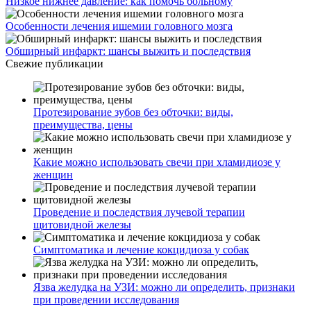
Главная страница
О стоматологии
Услуги
Оборудование и технологии
Статьи
Виртуальный тур
Контакты
Наши адреса
г. Владивосток
1@doctor-shadrin.ru
Работаем с 10:00 до 20:00
г. Находка
1@doctor-shadrin.ru
Работаем с 9:00 до 19:00
Цифровая стоматология
© 2019