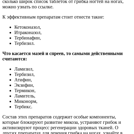
сколько широк список таблеток от грибка ногтей на ногах,
можно узнать по ссылке.
К эффективным препаратам стоит отнести такие:
Кетоконазол,
Итраконазол,
Тербинафин,
Тербизил.
Что касается мазей и спреев, то самыми действенными
считаются:
Ламизил,
Тербизил,
Атифин,
Экзифин,
Термикон,
Ламитель,
Миконорм,
Тербикс.
Состав этих препаратов содержит особые компоненты,
которые блокируют развитие микоза, устраняют грибок и
активизируют процесс регенерации здоровых тканей. О
других препаратах для лечения грибка на ногах, узнайте в