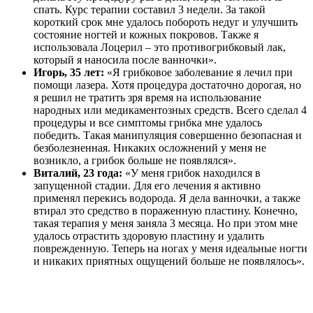
Грибок ногтей на ногах можно быстро вылечить только при
условии, что терапия была начата непосредственно на первой
стадии его развития. Если же инфекция уже в течение
длительного времени поражала ноготь, то справиться с такой
проблемой сложнее. Но не стоит расстраиваться, так как даже
запущенная стаи грибка – это приговор, просто длительность
лечение ногтевого грибка будет дольше.
Частые вопросы
Какие народные средства убивают грибок
ногтей?
Народные способы борьбы с грибком, их эффективность
Наиболее популярны: обработка ногтевых пластин перекисью
водорода, йодом, горячие ванночки с яблочным или винным
уксусом, протирание ногтей с соком чистотела, чеснок
Чего больше всего боится грибок ногтей?