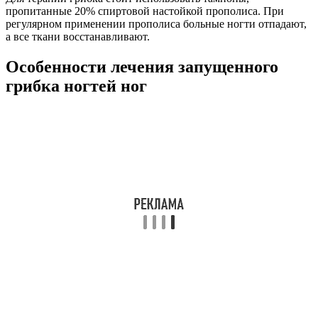
пропитанные 20% спиртовой настойкой прополиса. При
регулярном применении прополиса больные ногти отпадают,
а все ткани восстанавливают.
Особенности лечения запущенного
грибка ногтей ног
Если нужно избавиться от запущенной инфекционной, то в
дерматологии имеется несколько проверенных способов:
оперативное лечение, использование лазера и медикаменты
Выводить хирургически
Используя скальпель, удается удалить зараженный ноготь и
частично захвати мягкие ткани. Дополнительно назначается
медикаментозная терапия. Улучшение наступает сразу после
того, как отросла новая пластина.
Этот способ безопасный, но болезненный. После него
происходит длительный период реабилитации. Могут иметь
место различные осложнения, которые проявляются в виде