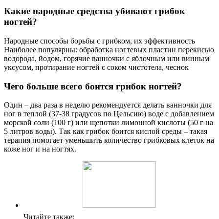
Можно ли вылечить грибок ногтей уксусом и
содой?
Нередко при грибке ногтей применяют растворы уксуса,
соды, йода, чистотела или травяные настои. Однако эти
средства могут решить только поверхностную проблему. Если
грибок уже проник в ногтевое ложе и матрикс, народные
методы будут бесполезны. Наоборот, зачастую они
провоцируют воспаление, раздражая мягкие ткани.
Полезные советы
СОВЕТ №1
Перед началом лечения грибка ногтей народными средствами,
проконсультируйтесь с дерматологом, чтобы убедиться, что
выбранные методы подходят именно для вашего случая.