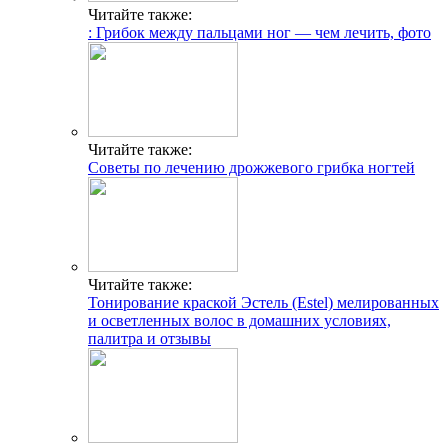
Популярные статьи
Симптомы приближающегося инфаркта
Признаки тромба в ноге
Умеренная брадикардия
Гипоаллергенный шампунь: детский без сульфатов и
парабенов
Низкое нижнее давление: как помочь больному
Особенности лечения ишемии головного мозга
Обширный инфаркт: шансы выжить и последствия
Свежие публикации
Протезирование зубов без обточки: виды,
преимущества, цены