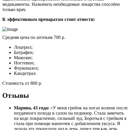
победить. Такая манипуляция совершенно безопасная и
безболезненная. Никаких осложнений у меня не
возникло, а грибок больше не появлялся».
Виталий, 23 года:
«У меня грибок находился в
запущенной стадии. Для его лечения я активно
применял перекись водорода. Я дела ванночки, а также
втирал это средство в пораженную пластину. Конечно,
такая терапия у меня заняла 3 месяца. Но при этом мне
удалось отрастить здоровую пластину и удалить
поврежденную. Теперь на ногах у меня идеальные ногти
и никаких приятных ощущений больше не появлялось».