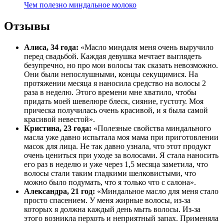
Чем полезно миндальное молоко
Отзывы
Алиса, 34 года:
«Масло миндаля меня очень выручило
перед свадьбой. Каждая девушка мечтает выглядеть
безупречно, но про мои волосы так сказать невозможно.
Они были непослушными, концы секущимися. На
протяжении месяца я наносила средство на волосы 2
раза в неделю. Этого времени мне хватило, чтобы
придать моей шевелюре блеск, сияние, густоту. Моя
прическа получилась очень красивой, и я была самой
красивой невестой».
Кристина, 23 года:
«Полезные свойства миндального
масла уже давно испытала моя мама при приготовлении
масок для лица. Не так давно узнала, что этот продукт
очень цениться при уходе за волосами. Я стала наносить
его раз в неделю и уже через 1,5 месяца заметила, что
волосы стали таким гладкими шелковистыми, что
можно было подумать, что я только что с салона».
Александра, 21 год:
«Миндальное масло для меня стало
просто спасением. У меня жирные волосы, из-за
которых я должна каждый день мыть волосы. Из-за
этого возникла перхоть и неприятный запах. Применяла