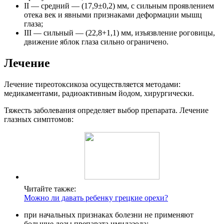
II
— средний — (17,9±0,2) мм
, с сильным проявлением
отека век и явными признаками деформации мышц
глаза;
III
— сильный — (22,8+1,1) мм
, изъязвление роговицы,
движение яблок глаза сильно ограничено.
Лечение
Лечение тиреотоксикоза осуществляется методами:
медикаментами, радиоактивным йодом, хирургически.
Тяжесть заболевания определяет выбор препарата. Лечение
глазных симптомов:
Читайте также:
Можно ли давать ребенку грецкие орехи?
при начальных признаках болезни не применяют
большие дозы препарата имидазола;