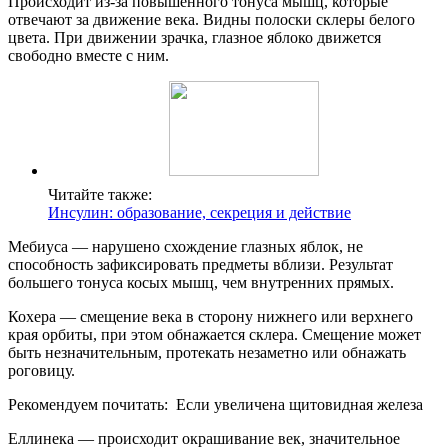
Происходит из-за повышенного тонуса мышц, которые
отвечают за движение века. Видны полоски склеры белого
цвета. При движении зрачка, глазное яблоко движется
свободно вместе с ним.
Читайте также:
Инсулин: образование, секреция и действие
Мебиуса
—
нарушено схождение глазных яблок, не
способность зафиксировать предметы вблизи. Результат
большего тонуса косых мышц, чем внутренних прямых.
Кохера
—
смещение века в сторону нижнего или верхнего
края орбиты, при этом обнажается склера. Смещение может
быть незначительным, протекать незаметно или обнажать
роговицу.
Рекомендуем почитать:
Если увеличена щитовидная железа
Еллинека
—
происходит окрашивание век, значительное