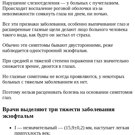
Нарушение слезоотделения
—
у больных с пучеглазием.
Происходит воспаление роговой оболочки из-за
невозможности сомкнуть глаза ни днем, ни ночью.
Все эти признаки заболевания, особенно выпячивание глаз и
расширенные глазные щели делают лицо больного человека
такого вида, как будто он застыл от страха.
Обычно эти симптомы бывают двусторонними, реже
наблюдается односторонний экзофтальм.
При средней и тяжелой степени поражения глаз значительно
снижается зрение, двоится в глазах.
Но глазные симптомы не всегда проявляются, у некоторых
больных с тяжелым заболеванием их нет.
Поэтому нельзя расценивать болезнь на основании симптомов
глаз.
Врачи выделяют три тяжести заболевания
экзофтальм
I
— незначительный — (15,9±0,2) мм
, наступает легкая
припухлость век;