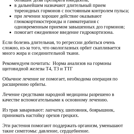
в дальнейшем назначают длительный прием
тиреоидных гормонов с постоянным контролем пульса;
при лечении хорошее действие оказывают
глюкокортикостероиды и гамматерапия с
одновременным приемом завышенных доз гормонов;
помогает ежедневное введение гидрокортизона.
Если болезнь длительная, то регрессии добиться очень
сложно, из-за того, что окологлазных орбит скапливается
много жира и соединительной ткани.
Рекомендуем почитать:
Норма анализов на гормоны
щитовидной железы Т4, Т3 и ТТГ
Обычное лечение не помогает, необходима операция по
расширению орбиты.
Лечение средствами народной медицины разрешено в
качестве вспомогательными к основному лечению.
Из трав заваривают: лапчатку, шиповник, боярышник,
принимать настойку орехов грецких.
Эти растения помогают поддержать организм, уменьшают
такие симптомы: давление, сердцебиение.