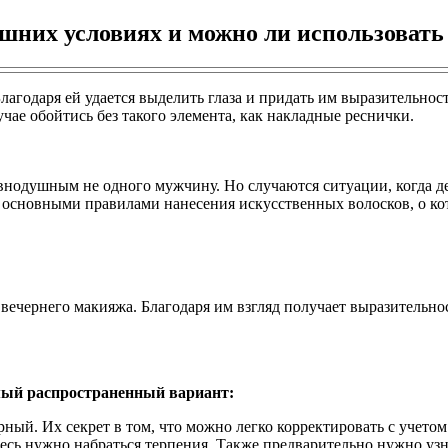
шних условиях и можно ли использовать
агодаря ей удается выделить глаза и придать им выразительност
чае обойтись без такого элемента, как накладные реснички.
внодушным не одного мужчину. Но случаются ситуации, когда д
с основными правилами нанесения искусственных волосков, о кот
вечернего макияжа. Благодаря им взгляд получает выразительно
амый распространенный вариант:
ый. Их секрет в том, что можно легко корректировать с учетом 
есь нужно набраться терпения. Также предварительно нужно узна