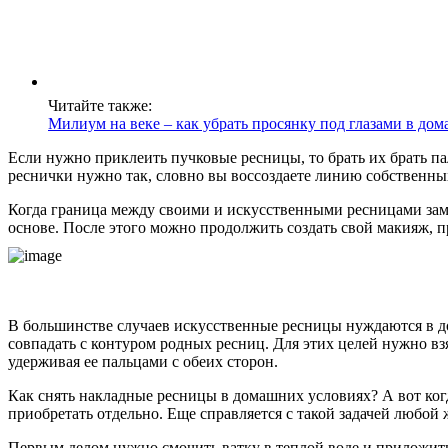
Читайте также:
Милиум на веке – как убрать просянку под глазами в до
Если нужно приклеить пучковые ресницы, то брать их брать па
реснички нужно так, словно вы воссоздаете линию собственны
Когда граница между своими и искусственными ресницами заме
основе. После этого можно продолжить создать свой макияж, 
В большинстве случаев искусственные ресницы нуждаются в до
совпадать с контуром родных ресниц. Для этих целей нужно взя
удерживая ее пальцами с обеих сторон.
Как снять накладные ресницы в домашних условиях? А вот когд
приобретать отдельно. Еще справляется с такой задачей любой
Первым делом нужно смочить ватку в теплой воде и приложить