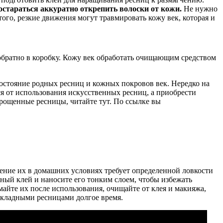
остараться аккуратно открепить волоски от кожи.
Не нужно
ого, резкие движения могут травмировать кожу век, которая и
 обратно в коробку. Кожу век обработать очищающим средством
остояние родных ресниц и кожных покровов век. Нередко на
ься от использования искусственных ресниц, а приобрести
рощенные ресницы, читайте тут. По ссылке вы
ение их в домашних условиях требует определенной ловкости
ный клей и наносите его тонким слоем, чтобы избежать
айте их после использования, очищайте от клея и макияжа,
акладными ресницами долгое время.