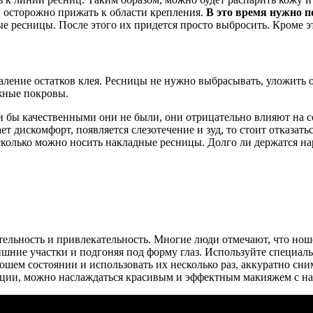
и осторожно прижать к области крепления.
В это время нужно п
е ресницы. После этого их придется просто выбросить. Кроме эт
даление остатков клея. Ресницы не нужно выбрасывать, уложить
жные покровы.
 бы качественными они не были, они отрицательно влияют на с
т дискомфорт, появляется слезотечение и зуд, то стоит отказат
колько можно носить накладные ресницы. Долго ли держатся на
ельность и привлекательность. Многие люди отмечают, что нош
шние участки и подгоняя под форму глаз. Используйте специаль
шем состоянии и использовать их несколько раз, аккуратно сним
дации, можно наслаждаться красивым и эффектным макияжем с н