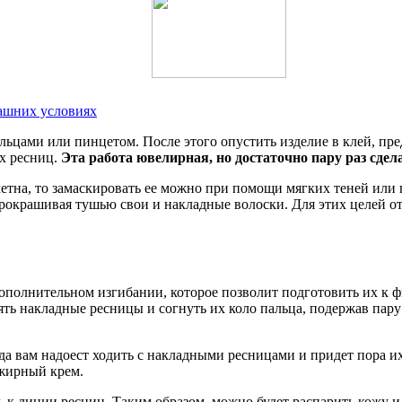
машних условиях
льцами или пинцетом. После этого опустить изделие в клей, пр
х ресниц.
Эта работа ювелирная, но достаточно пару раз сдела
тна, то замаскировать ее можно при помощи мягких теней или 
прокрашивая тушью свои и накладные волоски. Для этих целей о
полнительном изгибании, которое позволит подготовить их к фи
ть накладные ресницы и согнуть их коло пальца, подержав пару 
а вам надоест ходить с накладными ресницами и придет пора их
 жирный крем.
 к линии ресниц. Таким образом, можно будет распарить кожу и