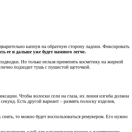
едварительно капнув на обратную сторону ладони. Фиксировать
ть ее и дальше уже будет намного легче.
подводки. Но только нельзя применять косметику на жирной
тлично подходит тушь с пушистой щеточкой.
ксации. Чтобы волоски сели на глаза, их линия изгиба должна
секунд. Есть другой вариант – размять полоску изделия,
 снять, то можно будет воспользоваться ремувером. Его нужно
 подготовить клей для наращивания ресниц к размягчению.