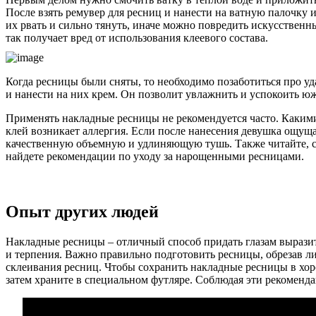
После взять ремувер для ресниц и нанести на ватную палочку 
их рвать и сильно тянуть, иначе можно повредить искусственны
так получает вред от использования клеевого состава.
Когда ресницы были сняты, то необходимо позаботиться про у
и нанести на них крем. Он позволит увлажнить и успокоить ю
Применять накладные ресницы не рекомендуется часто. Какими
клей возникает аллергия. Если после нанесения девушка ощущае
качественную объемную и удлиняющую тушь. Также читайте, с
найдете рекомендации по уходу за нарощенными ресницами.
Опыт других людей
Накладные ресницы – отличный способ придать глазам выразит
и терпения. Важно правильно подготовить ресницы, обрезав ли
склеивания ресниц. Чтобы сохранить накладные ресницы в хоро
затем храните в специальном футляре. Соблюдая эти рекомен