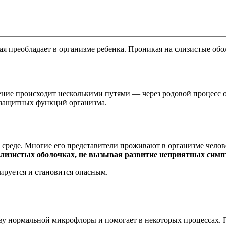
ая преобладает в организме ребенка. Проникая на слизистые обо
жение происходит несколькими путями — через родовой процесс о
 защитных функций организма.
реде. Многие его представители проживают в организме челове
слизистых оболочках, не вызывая развитие неприятных симп
ируется и становится опасным.
ву нормальной микрофлоры и помогает в некоторых процессах. П