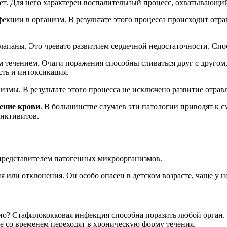
5 лет. Для него характерен воспалительный процесс, охватываю
кции в организм. В результате этого процесса происходит отра
лапаны. Это чревато развитием сердечной недостаточности. Спо
 течением. Очаги поражения способны сливаться друг с другом
сть и интоксикация.
змы. В результате этого процесса не исключено развитие отра
ение крови
. В большинстве случаев эти патологии приводят к 
юнктивитов.
представителем патогенных микроорганизмов.
ия или отклонения. Он особо опасен в детском возрасте, чаще у
асно? Стафилококковая инфекция способна поразить любой орган
е со временем переходят в хроническую форму течения.