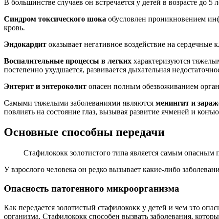
В большинстве случаев он встречается у детей в возрасте до 
Синдром токсического шока
обусловлен проникновением инфе
кровь.
Эндокардит
оказывает негативное воздействие на сердечные к
Воспалительные процессы в легких
характеризуются тяжелым
постепенно ухудшается, развивается дыхательная недостаточно
Энтерит и энтероколит
опасен полным обезвоживанием органи
Самыми тяжелыми заболеваниями являются
менингит и зараж
повлиять на состояние глаз, вызывая развитие ячменей и конъ
Основные способны передачи
Стафилококк золотистого типа является самым опасным 
У взрослого человека он редко вызывает какие-либо заболеван
Опасность патогенного микроорганизма
Как передается золотистый стафилококк у детей и чем это оп
организма. Стафилококк способен вызвать заболевания, которы