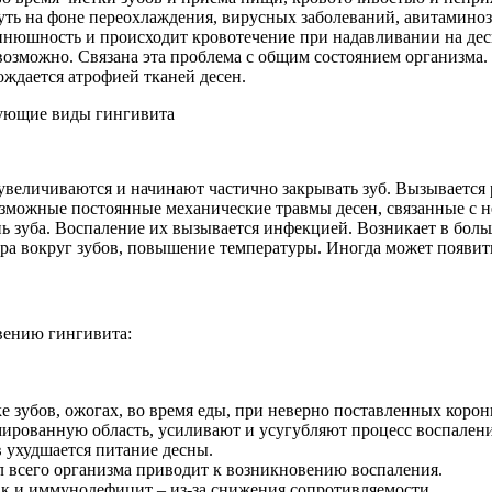
нуть на фоне переохлаждения, вирусных заболеваний, авитамино
синюшность и происходит кровотечение при надавливании на де
возможно. Связана эта проблема с общим состоянием организма
ждается атрофией тканей десен.
ы увеличиваются и начинают частично закрывать зуб. Вызываетс
озможные постоянные механические травмы десен, связанные с н
ь зуба. Воспаление их вызывается инфекцией. Возникает в боль
ра вокруг зубов, повышение температуры. Иногда может появит
вению гингивита:
ке зубов, ожогах, во время еды, при неверно поставленных корон
мированную область, усиливают и усугубляют процесс воспалени
 ухудшается питание десны.
л всего организма приводит к возникновению воспаления.
ак и иммунодефицит – из-за снижения сопротивляемости.