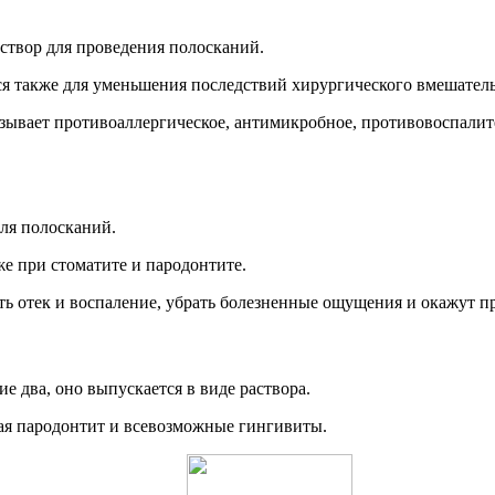
аствор для проведения полосканий.
ся также для уменьшения последствий хирургического вмешатель
азывает противоаллергическое, антимикробное, противовоспали
для полосканий.
е при стоматите и пародонтите.
ь отек и воспаление, убрать болезненные ощущения и окажут п
е два, оно выпускается в виде раствора.
чая пародонтит и всевозможные гингивиты.