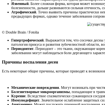
Язвенный
. Более сложная форма, которая может возник
болезненности, дальше развиваются сильная отечность, 
Атрофический
. Точно выявить причины практически не
предыдущих формах, однако течение заболевания сопрово
© Double Brain / Fotolia
Гипертрофический
. Выражается тем, что сосочки десн
патология прикуса и развития зубочелюстной области, в
Периодонтит
. Периодонт – это ткани, окружающие корен
заболевании могут наблюдаться боли дергающего характе
Причины воспаления десен
Есть некоторые общие причины, которые приводят к возникно
Механические повреждения
. Могут возникать при чист
Болезнетворные микроорганизмы
, попадающие в трав
Курение
. Вследствие спазматически сужающихся сосудов
Иммунодефицит
. Значительное ослабление защитных си
Авитаминоз
. Может послужить причиной воспаления, к