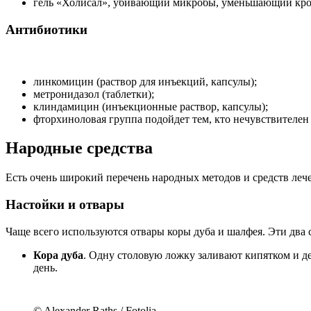
гель «Холисал», убивающий микробы, уменьшающий кро
Антибиотики
линкомицин (раствор для инъекций, капсулы);
метронидазол (таблетки);
клиндамицин (инъекционные раствор, капсулы);
фторхиноловая группа подойдет тем, кто нечувствителе
Народные средства
Есть очень широкий перечень народных методов и средств леч
Настойки и отвары
Чаще всего используются отвары коры дуба и шалфея. Эти два
Кора дуба
. Одну столовую ложку заливают кипятком и д
день.
© Alexander Raths / Fotolia