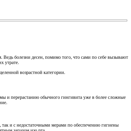
. Ведь болезни десен, помимо того, что сами по себе вызывают
х утрате.
деленной возрастной категории.
емы и перерастанию обычного гингивита уже в более сложные
ние.
, так и с недостаточными мерами по обеспечению гигиены
ятным запахом изо рта.