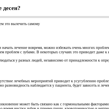
е десен?
и начать лечение вовремя, можно избежать очень многих проблем
 проблем с зубами. В некоторых случаях это приводит даже к и
юдаться у разных людей, независимо от принадлежности к опре
сутствие лечебных мероприятий приводит к усугублению пробл
но разновидность наблюдается у пациента, будет зависеть и лече
зникновение может быть связано как с гормональными факторами
во время чистки зубов и приема пищи, кровоточивостью и непри