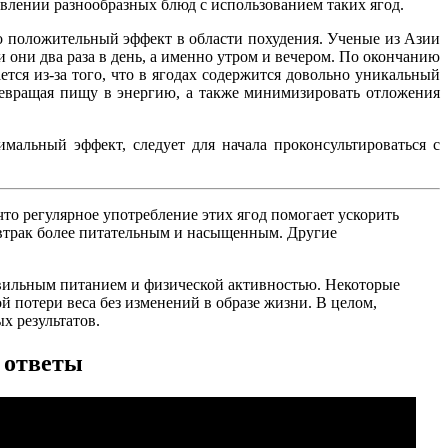
влении разнообразных блюд с использованием таких ягод.
о положительный эффект в области похудения. Ученые из Азии
они два раза в день, а именно утром и вечером. По окончанию
ся из-за того, что в ягодах содержится довольно уникальный
ревращая пищу в энергию, а также минимизировать отложения
мальный эффект, следует для начала проконсультироваться с
то регулярное употребление этих ягод помогает ускорить
автрак более питательным и насыщенным. Другие
авильным питанием и физической активностью. Некоторые
й потери веса без изменений в образе жизни. В целом,
х результатов.
и ответы