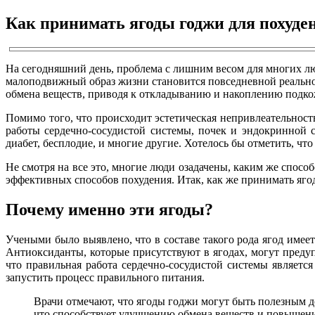
Как принимать ягоды годжи для похуде
На сегодняшний день, проблема с лишним весом для многих лю
малоподвижный образ жизни становится повседневной реальнос
обмена веществ, приводя к откладыванию и накоплению подко
Помимо того, что происходит эстетическая непривлеательност
работы сердечно-сосудистой системы, почек и эндокринной 
диабет, бесплодие, и многие другие. Хотелось бы отметить, ч
Не смотря на все это, многие люди озадачены, каким же спосо
эффективных способов похудения. Итак, как же принимать яго
Почему именно эти ягоды?
Учеными было выявлено, что в составе такого рода ягод имеет
Антиоксиданты, которые присутствуют в ягодах, могут преду
что правильная работа сердечно-сосудистой системы являетс
запустить процесс правильного питания.
Врачи отмечают, что ягоды годжи могут быть полезным д
что способствует улучшению обмена веществ и повышени