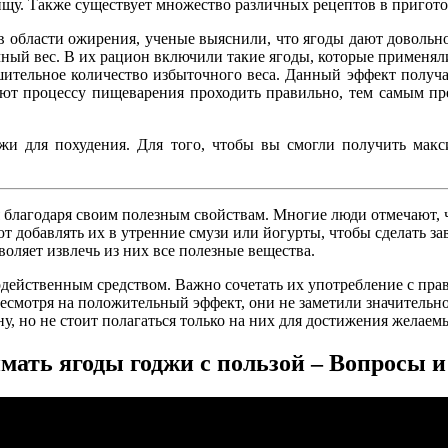
ищу. Также существует множество различных рецептов в пригото
 в области ожирения, ученые выяснили, что ягоды дают довольн
ый вес. В их рацион включили такие ягоды, которые применяли 
ительное количество избыточного веса. Данный эффект получает
ляют процессу пищеварения проходить правильно, тем самым п
и для похудения. Для того, чтобы вы смогли получить макси
благодаря своим полезным свойствам. Многие люди отмечают, ч
т добавлять их в утренние смузи или йогурты, чтобы сделать з
воляет извлечь из них все полезные вещества.
додейственным средством. Важно сочетать их употребление с пр
несмотря на положительный эффект, они не заметили значительно
, но не стоит полагаться только на них для достижения желаемы
мать ягоды годжи с пользой – Вопросы 