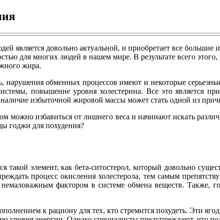
ния
дей является довольно актуальной, и приобретает все большие 
тью для многих людей в нашем мире. В результате всего этого,
жного жира.
ь, нарушения обменных процессов имеют и некоторые серьезные
системы, повышение уровня холестерина. Все это является при
то наличие избыточной жировой массы может стать одной из при
бом можно избавиться от лишнего веса и начинают искать различ
ды годжи для похудения?
ся такой элемент, как бета-ситостерол, который довольно суще
преждать процесс окисления холестерола, тем самым препятству
я немаловажным фактором в системе обмена веществ. Также, го
ополнением к рациону для тех, кто стремится похудеть. Эти яг
ю уровня энергии. Однако специалисты предупреждают, что пол