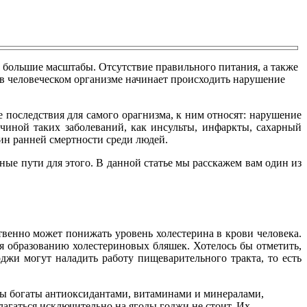
и большие масштабы. Отсутствие правильного питания, а также
 в человеческом организме начинает происходить нарушение
 последствия для самого орагнизма, к ним относят: нарушение
чиной таких заболеваний, как инсульты, инфаркты, сахарный
чин ранней смертности среди людей.
ные пути для этого. В данной статье мы расскажем вам один из
ственно может понижать уровень холестерина в крови человека.
я образованию холестериновых бляшек. Хотелось бы отметить,
джи могут наладить работу пищеварительного тракта, то есть
оды богаты антиоксидантами, витаминами и минералами,
агаться исключительно на ягоды годжи не стоит. Их