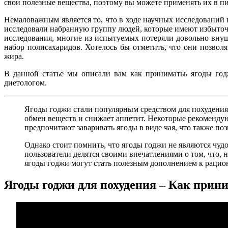
свои полезные вещества, поэтому вы можете применять их в п
Немаловажным является то, что в ходе научных исследований
исследовали набранную группу людей, которые имеют избыточн
исследования, многие из испытуемых потеряли довольно внуш
набор полисахаридов. Хотелось бы отметить, что они позво
жира.
В данной статье мы описали вам как приниматьь ягоды годж
диетологом.
Ягоды годжи стали популярным средством для похудения 
обмен веществ и снижает аппетит. Некоторые рекомендую
предпочитают заваривать ягоды в виде чая, что также поз
Однако стоит помнить, что ягоды годжи не являются чу
пользователи делятся своими впечатлениями о том, что, 
ягоды годжи могут стать полезным дополнением к рациону
Ягоды годжи для похудения – Как прини