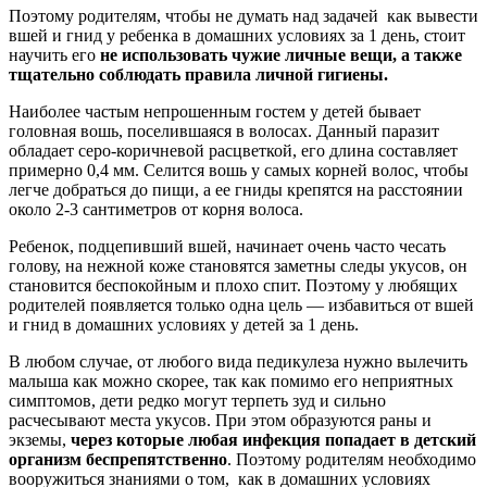
Поэтому родителям, чтобы не думать над задачей как вывести
вшей и гнид у ребенка в домашних условиях за 1 день, стоит
научить его
не использовать чужие личные вещи, а также
тщательно соблюдать правила личной гигиены.
Наиболее частым непрошенным гостем у детей бывает
головная вошь, поселившаяся в волосах. Данный паразит
обладает серо-коричневой расцветкой, его длина составляет
примерно 0,4 мм. Селится вошь у самых корней волос, чтобы
легче добраться до пищи, а ее гниды крепятся на расстоянии
около 2-3 сантиметров от корня волоса.
Ребенок, подцепивший вшей, начинает очень часто чесать
голову, на нежной коже становятся заметны следы укусов, он
становится беспокойным и плохо спит. Поэтому у любящих
родителей появляется только одна цель — избавиться от вшей
и гнид в домашних условиях у детей за 1 день.
В любом случае, от любого вида педикулеза нужно вылечить
малыша как можно скорее, так как помимо его неприятных
симптомов, дети редко могут терпеть зуд и сильно
расчесывают места укусов. При этом образуются раны и
экземы,
через которые любая инфекция попадает в детский
организм беспрепятственно
. Поэтому родителям необходимо
вооружиться знаниями о том, как в домашних условиях