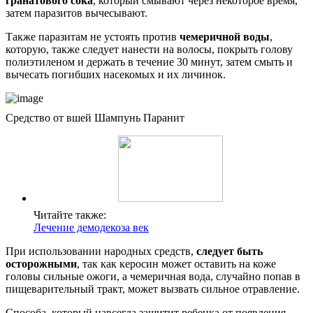
гранатового сока
, который смывают через некоторое время,
затем паразитов вычесывают.
Также паразитам не устоять против
чемеричной воды
,
которую, также следует нанести на волосы, покрыть голову
полиэтиленом и держать в течение 30 минут, затем смыть и
вычесать погибших насекомых и их личинок.
Средство от вшей Шампунь Паранит
Читайте также:
Лечение демодекоза век
При использовании народных средств,
следует быть
осторожными
, так как керосин может оставить на коже
головы сильные ожоги, а чемеричная вода, случайно попав в
пищеварительный тракт, может вызвать сильное отравление.
Способа, который навсегда защитит ребенка от появления