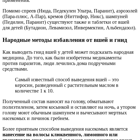
применения.
Помимо спреев (Нюда, Педекулен Ультра, Паранит), аэрозолей
(Пара-плюс, А-Пар), кремов (Ниттифор, Никс), шампуней
(Педилин, Паранит) существуют также и таблетки от вшей
для детей (Бутадион, Левамизол, Инвермектин, Альбендазол).
Народные методы избавления от вшей и гнид
Как выводить гнид вшей у детей может подсказать народная
медицина. До того, как были изобретены медикаменты
против паразитов, люди лечились дома подручными
средствами.
Самый известный способ выведения вшей – это
керосин, разведенный с растительным маслом в
количестве 1 к 10.
Полученный состав наносят на голову, обматывают
полиэтиленом, затем косынкой и оставляют на ночь, а утором
голову моют обычным шампунем и вычесывают мертвых
насекомых и личинок гребнем.
Более приятным способом выведения насекомых является
нанесение на волосы клюквенного, лимонного или