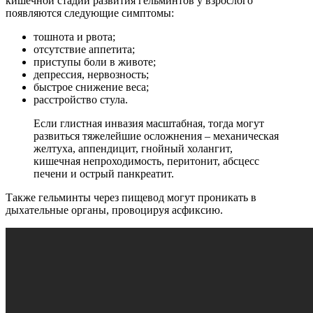
кишечной стадии развития гельминтов у взрослого
появляются следующие симптомы:
тошнота и рвота;
отсутствие аппетита;
приступы боли в животе;
депрессия, нервозность;
быстрое снижение веса;
расстройство стула.
Если глистная инвазия масштабная, тогда могут
развиться тяжелейшие осложнения – механическая
желтуха, аппендицит, гнойный холангит,
кишечная непроходимость, перитонит, абсцесс
печени и острый панкреатит.
Также гельминты через пищевод могут проникать в
дыхательные органы, провоцируя асфиксию.