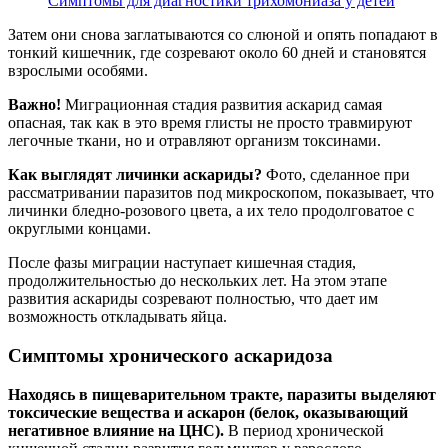
Симптомы для диагностики трихомониаза у детей
Затем они снова заглатываются со слюной и опять попадают в
тонкий кишечник, где созревают около 60 дней и становятся
взрослыми особями.
Важно!
Миграционная стадия развития аскарид самая
опасная, так как в это время глисты не просто травмируют
легочные ткани, но и отравляют организм токсинами.
Как выглядят личинки аскариды?
Фото, сделанное при
рассматривании паразитов под микроскопом, показывает, что
личинки бледно-розового цвета, а их тело продолговатое с
округлыми концами.
После фазы миграции наступает кишечная стадия,
продолжительностью до нескольких лет. На этом этапе
развития аскариды созревают полностью, что дает им
возможность откладывать яйца.
Симптомы хронического аскаридоза
Находясь в пищеварительном тракте, паразиты выделяют
токсические вещества и аскарон (белок, оказывающий
негативное влияние на ЦНС).
В период хронической