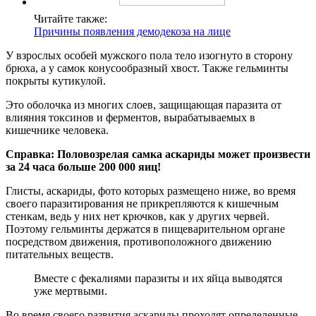
Читайте также:
Причины появления демодекоза на лице
У взрослых особей мужского пола тело изогнуто в сторону
брюха, а у самок конусообразный хвост. Также гельминты
покрыты кутикулой.
Это оболочка из многих слоев, защищающая паразита от
влияния токсинов и ферментов, вырабатываемых в
кишечнике человека.
Справка: Половозрелая самка аскариды может произвести
за 24 часа больше 200 000 яиц!
Глисты, аскариды, фото которых размещено ниже, во время
своего паразитирования не прикрепляются к кишечным
стенкам, ведь у них нет крючков, как у других червей.
Поэтому гельминты держатся в пищеварительном органе
посредством движения, противоположного движению
питательных веществ.
Вместе с фекалиями паразиты и их яйца выводятся
уже мертвыми.
Во время своего развития аскариды проходят определенные