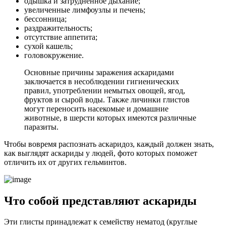
одышка и затрудненное дыхание;
увеличенные лимфоузлы и печень;
бессонница;
раздражительность;
отсутствие аппетита;
сухой кашель;
головокружение.
Основные причины заражения аскаридами
заключается в несоблюдении гигиенических
правил, употреблении немытых овощей, ягод,
фруктов и сырой воды. Также личинки глистов
могут переносить насекомые и домашние
животные, в шерсти которых имеются различные
паразиты.
Чтобы вовремя распознать аскаридоз, каждый должен знать,
как выглядят аскариды у людей, фото которых поможет
отличить их от других гельминтов.
Что собой представляют аскариды
Эти глисты принадлежат к семейству нематод (круглые