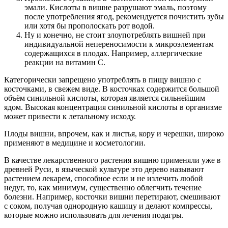
эмали. Кислоты в вишне разрушают эмаль, поэтому
после употребления ягод, рекомендуется почистить зубы
или хотя бы прополоскать рот водой.
Ну и конечно, не стоит злоупотреблять вишней при
индивидуальной непереносимости к микроэлементам
содержащихся в плодах. Например, аллергические
реакции на витамин С.
Категорически запрещено употреблять в пищу вишню с
косточками, в свежем виде. В косточках содержится большой
объём синильной кислоты, которая является сильнейшим
ядом. Высокая концентрация синильной кислоты в организме
может привести к летальному исходу.
Плоды вишни, впрочем, как и листья, кору и черешки, широко
применяют в медицине и косметологии.
В качестве лекарственного растения вишню применяли уже в
древней Руси, в языческой культуре это дерево называют
растением лекарем, способное если и не излечить любой
недуг, то, как минимум, существенно облегчить течение
болезни. Например, косточки вишни перетирают, смешивают
с соком, получая однородную кашицу и делают компрессы,
которые можно использовать для лечения подагры.