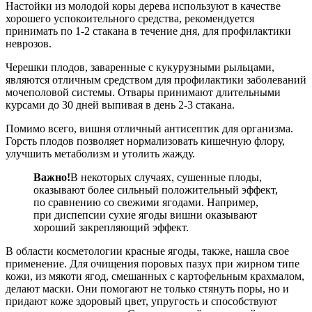
Настойки из молодой коры дерева используют в качестве
хорошего успокоительного средства, рекомендуется
принимать по 1-2 стакана в течение дня, для профилактики
неврозов.
Черешки плодов, заваренные с кукурузными рыльцами,
являются отличным средством для профилактики заболеваний
мочеполовой системы. Отвары принимают длительными
курсами до 30 дней выпивая в день 2-3 стакана.
Помимо всего, вишня отличный антисептик для организма.
Горсть плодов позволяет нормализовать кишечную флору,
улучшить метаболизм и утолить жажду.
Важно!
В некоторых случаях, сушенные плоды,
оказывают более сильный положительный эффект,
по сравнению со свежими ягодами. Например,
при диспепсии сухие ягоды вишни оказывают
хороший закрепляющий эффект.
В области косметологии красные ягоды, также, нашла свое
применение. Для очищения поровых пазух при жирном типе
кожи, из мякоти ягод, смешанных с картофельным крахмалом,
делают маски. Они помогают не только стянуть поры, но и
придают коже здоровый цвет, упругость и способствуют