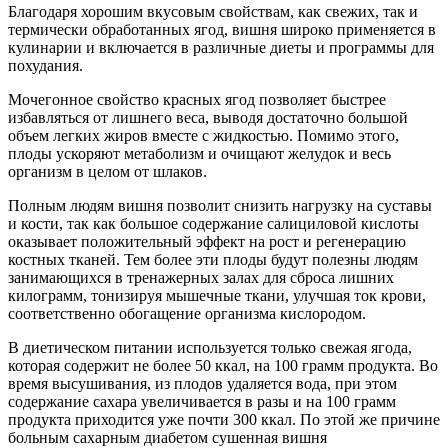
Благодаря хорошим вкусовым свойствам, как свежих, так и
термически обработанных ягод, вишня широко применяется в
кулинарии и включается в различные диеты и программы для
похудания.
Мочегонное свойство красных ягод позволяет быстрее
избавляться от лишнего веса, выводя достаточно большой
объем легких жиров вместе с жидкостью. Помимо этого,
плоды ускоряют метаболизм и очищают желудок и весь
организм в целом от шлаков.
Полным людям вишня позволит снизить нагрузку на суставы
и кости, так как большое содержание салициловой кислоты
оказывает положительный эффект на рост и регенерацию
костных тканей. Тем более эти плоды будут полезны людям
занимающихся в тренажерных залах для сброса лишних
килограмм, тонизируя мышечные ткани, улучшая ток крови,
соответственно обогащение организма кислородом.
В диетическом питании используется только свежая ягода,
которая содержит не более 50 ккал, на 100 грамм продукта. Во
время высушивания, из плодов удаляется вода, при этом
содержание сахара увеличивается в разы и на 100 грамм
продукта приходится уже почти 300 ккал. По этой же причине
больным сахарным диабетом сушенная вишня