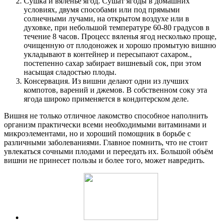
Сушка и вяленье ягод. Сушат ягоды в домашних
условиях, двумя способами или под прямыми
солнечными лучами, на открытом воздухе или в
духовке, при небольшой температуре 60-80 градусов в
течение 8 часов. Процесс вяленья ягод несколько проще,
очищенную от плодоножек и хорошо промытую вишню
укладывают в контейнер и пересыпают сахаром.,
постепенно сахар забирает вишневый сок, при этом
насыщая сладостью плоды.
Консервация. Из вишни делают одни из лучших
компотов, варений и джемов. В собственном соку эта
ягода широко применяется в кондитерском деле.
Вишня не только отличное лакомство способное наполнить
организм практически всеми необходимыми витаминами и
микроэлементами, но и хороший помощник в борьбе с
различными заболеваниями. Главное помнить, что не стоит
увлекаться сочными плодами и переедать их. Большой объём
вишни не принесет пользы и более того, может навредить.