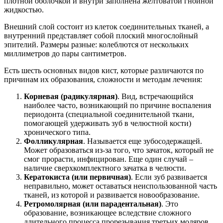
плотной оболочкой и внутри заполнена желтоватой гнойной
жидкостью.
Внешний слой состоит из клеток соединительных тканей, а
внутренний представляет собой плоский многослойный
эпителий. Размеры разные: колеблются от нескольких
миллиметров до пары сантиметров.
Есть шесть основных видов кист, которые различаются по
причинам их образования, сложности и методам лечения:
Корневая (радикулярная)
. Вид, встречающийся
наиболее часто, возникающий по причине воспаления
периодонта (специальной соединительной ткани,
помогающей удерживать зуб в челюстной кости)
хронического типа.
Фолликулярная
. Называется еще зубосодержащей.
Может образоваться из-за того, что зачаток, который не
смог прорасти, инфицирован. Еще один случай –
наличие сверхкомплектного зачатка в челюсти.
Кератокиста (или первичная)
. Если зуб развивается
неправильно, может оставаться неиспользованной часть
тканей, из которой и развивается новообразование.
Ретромолярная (или парадентальная)
. Это
образование, возникающее вследствие сложного
длительного процесса прорезывания третьих моляров,