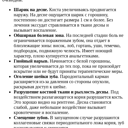
Шарик на десне.
Киста увеличиваясь продвигается
наружу. На десне ощущается шарик с горошину,
постепенно он достигает размера 1 см и более. Без
лечения экссудат стравливается в ткани десны и
вызывает воспаление.
Обширная болевая зона
. На последней стадии боль не
ограничивается пораженным зубом, она отдает в
близлежащие зоны: висок, лоб, гортань, уши, темечко,
подбородок, подвижную челюсть. Имеет ноющий
характер, плохо купируется анальгетиками.
Гнойный нарыв.
Начинается с белой горошины,
которая увеличивается до тех пор, пока не произойдет
вскрытие или не будут приняты терапевтические меры.
Оголение шейки зуба
. Пародонтальный карман
расширяется из-за давления со стороны опухоли,
раскрывая доступ к шейке.
Разрушение костной ткани и рыхлость десны
. Под
воздействием разлагающегося корня разрушается кость.
Это хорошо видно на рентгене. Десна становится
слабой, даже небольшое воздействие вызывает
кровотечение и воспаление.
Смещение зубов.
В запущенном случае разрушаются
коллагеновые связки периодонтального ложа корня, зуб
расшатывается и смещается.