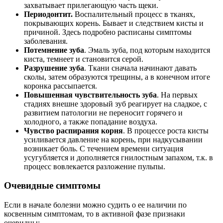
захватывает прилегающую часть щеки.
Периодонтит.
Воспалительный процесс в тканях,
покрывающих корень. Бывает и следствием кисты и
причиной. Здесь подробно расписаны симптомы
заболевания.
Потемнение зуба
. Эмаль зуба, под которым находится
киста, темнеет и становится серой.
Разрушение зуба
. Ткани сначала начинают давать
сколы, затем образуются трещины, а в конечном итоге
коронка рассыпается.
Повышенная чувствительность зуба
. На первых
стадиях внешне здоровый зуб реагирует на сладкое, с
развитием патологии не переносит горячего и
холодного, а также попадание воздуха.
Чувство распирания корня
. В процессе роста кисты
усиливается давление на корень, при надкусывании
возникает боль. С течением времени ситуация
усугубляется и дополняется гнилостным запахом, т.к. в
процесс вовлекается разложение пульпы.
Очевидные симптомы
Если в начале болезни можно судить о ее наличии по
косвенным симптомам, то в активной фазе признаки
очевидны: