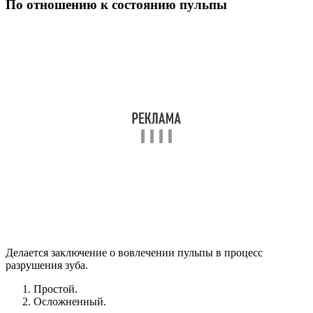
Делается заключение о вовлечении пульпы в процесс
разрушения зуба.
Простой.
Осложненный.
По количеству пораженные зубов
Сколько зубов поражены кариесом на момент визита
пациента к стоматологу.
Одиночный.
Множественный.
Генерализованный.
Частые вопросы
Какие основные классификации кариеса зубов
по шкале Блэка?
Основные классификации кариеса зубов по шкале Блэка
включают классификацию по местоположению, по размеру и