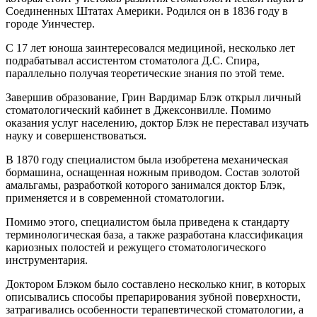
терминологическая база, а также разработана классификация
кариозных полостей и режущего стоматологического
инструментария.
Доктором Блэком было составлено несколько книг, в которых
описывались способы препарирования зубной поверхности,
затрагивались особенности терапевтической стоматологии, а
также описывались некоторые патологии. Помимо этого
мистер Блэк преподавал стоматологическую науку в
Чикагском колледже, а также занимал должность декана
школы стоматологии Северо-западного университета.
Какие еще существуют системы
Классификация по Блэку – топографическая, в стоматологии
используются еще несколько способов разделения видов
кариеса на особенности:
Универсальная классификация МКБ 10
МКБ 10 — это общепринятая и единая классификация
заболеваний, которая распространяется на все органы
человека, в том числе и зубы. Подробно про классификацию
кариеса по этой системе рассказано здесь.