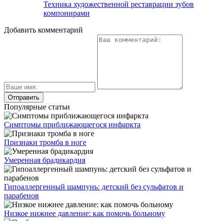
Умеренная брадикардия
Гипоаллергенный шампунь: детский без сульфатов и
парабенов
Низкое нижнее давление: как помочь больному
Особенности лечения ишемии головного мозга
Обширный инфаркт: шансы выжить и последствия
Свежие публикации
Протезирование зубов без обточки: виды,
преимущества, цены
Какие можно использовать свечи при хламидиозе у
женщин
Проведение и последствия лучевой терапии
щитовидной железы