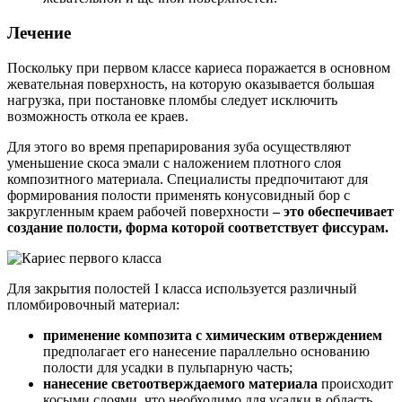
Лечение
Поскольку при первом классе кариеса поражается в основном
жевательная поверхность, на которую оказывается большая
нагрузка, при постановке пломбы следует исключить
возможность откола ее краев.
Для этого во время препарирования зуба осуществляют
уменьшение скоса эмали с наложением плотного слоя
композитного материала. Специалисты предпочитают для
формирования полости применять конусовидный бор с
закругленным краем рабочей поверхности
– это обеспечивает
создание полости, форма которой соответствует фиссурам.
Для закрытия полостей І класса используется различный
пломбировочный материал:
применение композита с химическим отверждением
предполагает его нанесение параллельно основанию
полости для усадки в пульпарную часть;
нанесение светоотверждаемого материала
происходит
косыми слоями, что необходимо для усадки в область