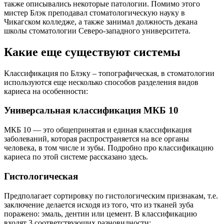
Гистологическая
Предполагает сортировку по гистологическим признакам, т.е.
заключение делается исходя из того, что из тканей зуба
поражено: эмаль, дентин или цемент. В классификацию
входят 3 соответствующих разновидности:
Кариес эмали.
Кариес дентина
Кариес цемента.
По клиническому течению
С помощью диагностических методов и анализа жалоб
пациента, врач определяет характер течения болезни:
Острый.
Хронический.
По глубине поражения
Основной метод, который помогает подобрать подход к
лечению. Например, средний кариес поражения контактной