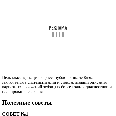
заключается в систематизации и стандартизации описания
кариозных поражений зубов для более точной диагностики и
планирования лечения.
Полезные советы
СОВЕТ №1
Изучите основные принципы классификации кариеса зубов
по шкале Блэка, чтобы понимать различия между разными
типами кариеса и их степенью тяжести.
СОВЕТ №2
При обращении к статье, обратите внимание на примеры
клинических случаев, чтобы лучше понять, как применять
классификацию кариеса в практической деятельности.
Поделиться
Отправить
Класснуть
Твитнуть
Похожие публикации