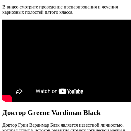
Доктор Greene Vardiman Black
Доктор Грин Вардимар Блэк является известной личностью,
которая стоит у истоков развития стоматологической науки в
Соединенных Штатах Америки. Родился он в 1836 году в
городе Уинчестер.
С 17 лет юноша заинтересовался медициной, несколько лет
подрабатывал ассистентом стоматолога Д.С. Спира,
параллельно получая теоретические знания по этой теме.
Завершив образование, Грин Вардимар Блэк открыл личный
стоматологический кабинет в Джексонвилле. Помимо
оказания услуг населению, доктор Блэк не переставал изучать
науку и совершенствоваться.
В 1870 году специалистом была изобретена механическая
бормашина, оснащенная ножным приводом. Состав золотой
амальгамы, разработкой которого занимался доктор Блэк,
применяется и в современной стоматологии.
Помимо этого, специалистом была приведена к стандарту