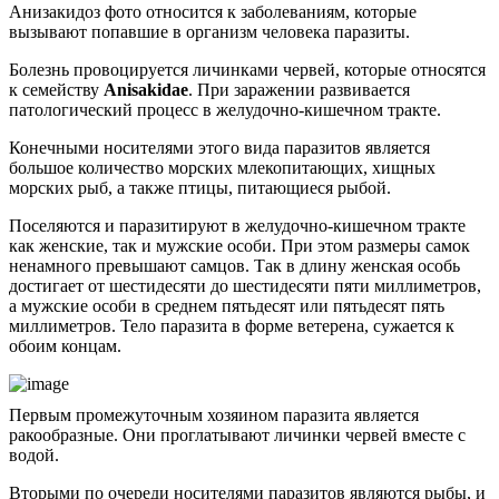
Анизакидоз фото относится к заболеваниям, которые
вызывают попавшие в организм человека паразиты.
Болезнь провоцируется личинками червей, которые относятся
к семейству
Anisakidae
. При заражении развивается
патологический процесс в желудочно-кишечном тракте.
Конечными носителями этого вида паразитов является
большое количество морских млекопитающих, хищных
морских рыб, а также птицы, питающиеся рыбой.
Поселяются и паразитируют в желудочно-кишечном тракте
как женские, так и мужские особи. При этом размеры самок
ненамного превышают самцов. Так в длину женская особь
достигает от шестидесяти до шестидесяти пяти миллиметров,
а мужские особи в среднем пятьдесят или пятьдесят пять
миллиметров. Тело паразита в форме ветерена, сужается к
обоим концам.
Первым промежуточным хозяином паразита является
ракообразные. Они проглатывают личинки червей вместе с
водой.
Вторыми по очереди носителями паразитов являются рыбы, и