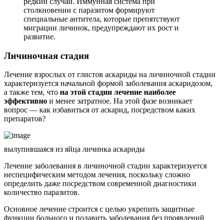
редкий случай. Иммунная система при
столкновении с паразитом формируют
специальные антитела, которые препятствуют
миграции личинок, предупреждают их рост и
развитие.
Личиночная стадия
Лечение взрослых от глистов аскариды на личиночной стадии
характеризуется начальной формой заболевания аскаридозом,
а также тем, что
на этой стадии лечение наиболее
эффективно
и менее затратное. На этой фазе возникает
вопрос — как избавиться от аскарид, посредством каких
препаратов?
вылупившаяся из яйца личинка аскариды
Лечение заболевания в личиночной стадии характеризуется
неспецифическим методом лечения, поскольку сложно
определить даже посредством современной диагностики
количество паразитов.
Основное лечение строится с целью укрепить защитные
функции больного и подавить заболевания без проявлений