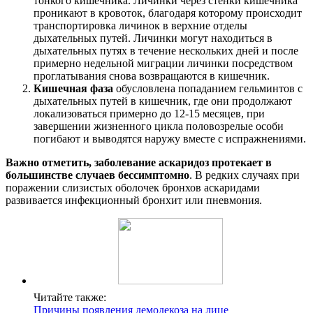
тонкого кишечника. Личинки через стенки кишечника
проникают в кровоток, благодаря которому происходит
транспортировка личинок в верхние отделы
дыхательных путей. Личинки могут находиться в
дыхательных путях в течение нескольких дней и после
примерно недельной миграции личинки посредством
проглатывания снова возвращаются в кишечник.
Кишечная фаза
обусловлена попаданием гельминтов с
дыхательных путей в кишечник, где они продолжают
локализоваться примерно до 12-15 месяцев, при
завершении жизненного цикла половозрелые особи
погибают и выводятся наружу вместе с испражнениями.
Важно отметить, заболевание аскаридоз протекает в
большинстве случаев бессимптомно
. В редких случаях при
поражении слизистых оболочек бронхов аскаридами
развивается инфекционный бронхит или пневмония.
Читайте также:
Причины появления демодекоза на лице