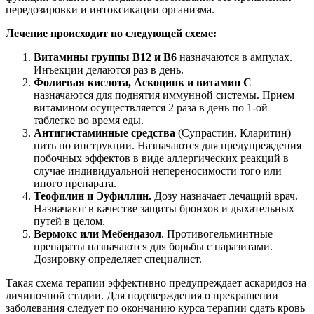
передозировки и интоксикации организма.
Лечение происходит по следующей схеме:
Витамины группы В12 и В6
назначаются в ампулах.
Инъекции делаются раз в день.
Фолиевая кислота, Аскоцинк и витамин С
назначаются для поднятия иммунной системы. Прием
витамином осуществляется 2 раза в день по 1-ой
таблетке во время еды.
Антигистаминные средства
(Супрастин, Кларитин)
пить по инструкции. Назначаются для предупреждения
побочных эффектов в виде аллергических реакций в
случае индивидуальной непереносимости того или
иного препарата.
Теофилин и Эуфиллин.
Дозу назначает лечащий врач.
Назначают в качестве защиты бронхов и дыхательных
путей в целом.
Вермокс или Мебендазол
. Противогельминтные
препараты назначаются для борьбы с паразитами.
Дозировку определяет специалист.
Такая схема терапии эффективно предупреждает аскаридоз на
личиночной стадии. Для подтверждения о прекращении
заболевания следует по окончанию курса терапии сдать кровь