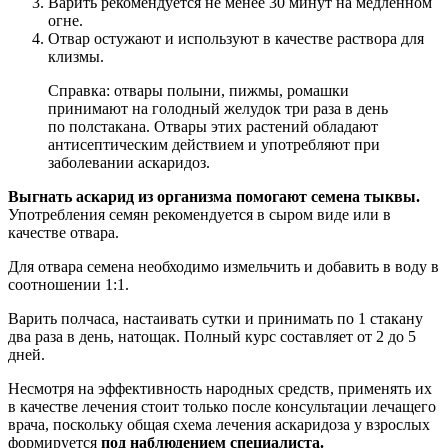
Варить рекомендуется не менее 30 минут на медленном
огне.
Отвар остужают и используют в качестве раствора для
клизмы.
Справка: отвары полыни, пижмы, ромашки
принимают на голодный желудок три раза в день
по полстакана. Отвары этих растений обладают
антисептическим действием и употребляют при
заболевании аскаридоз.
Выгнать аскарид из организма помогают семена тыквы.
Употребления семян рекомендуется в сыром виде или в
качестве отвара.
Для отвара семена необходимо измельчить и добавить в воду в
соотношении 1:1.
Варить полчаса, настаивать сутки и принимать по 1 стакану
два раза в день, натощак. Полный курс составляет от 2 до 5
дней.
Несмотря на эффективность народных средств, применять их
в качестве лечения стоит только после консультации лечащего
врача, поскольку общая схема лечения аскаридоза у взрослых
формируется
под наблюдением специалиста.