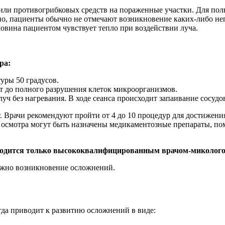
 или противогрибковых средств на пораженные участки. Для по
ечно, пациенты обычно не отмечают возникновение каких-либо 
овина пациентом чувствует тепло при воздействии луча.
ра:
уры 50 градусов.
 до полного разрушения клеток микроорганизмов.
ч без нагревания. В ходе сеанса происходит запаивание сосуд
. Врачи рекомендуют пройти от 4 до 10 процедур для достижени
 осмотра могут быть назначены медикаментозные препараты, по
оводится только высококвалифицированным врачом-миколого
ожно возникновение осложнений.
гда приводит к развитию осложнений в виде: