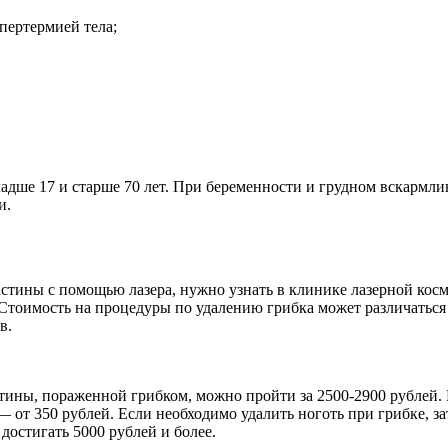
пертермией тела;
адше 17 и старше 70 лет. При беременности и грудном вскармл
и.
астины с помощью лазера, нужно узнать в клинике лазерной кос
 Стоимость на процедуры по удалению грибка может различаться 
в.
ины, пораженной грибком, можно пройти за 2500-2900 рублей. В
 от 350 рублей. Если необходимо удалить ноготь при грибке, за
достигать 5000 рублей и более.