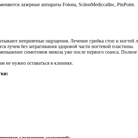
няются лазерные аппараты Fotona, ScitonMediccallnc, PinPoint.
тывают неприятные ощущения. Лечение грибка стоп и ногтей ла
я лучем без затрагивания здоровой части ногтевой пластины.
еньшение симптомов микоза уже после первого сеанса. Полное и
м не нужно оставаться в клинике.
тки:
ациентов следующих состояний: