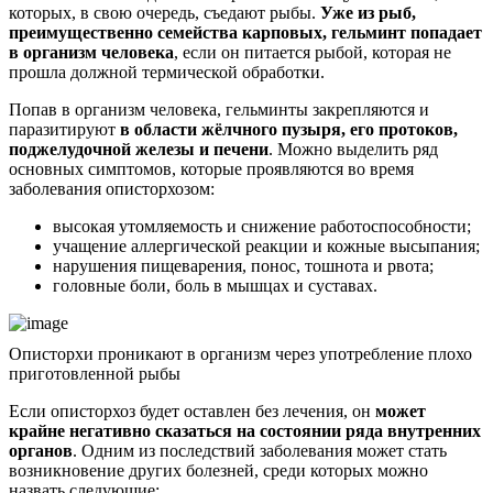
которых, в свою очередь, съедают рыбы.
Уже из рыб,
преимущественно семейства карповых, гельминт попадает
в организм человека
, если он питается рыбой, которая не
прошла должной термической обработки.
Попав в организм человека, гельминты закрепляются и
паразитируют
в области жёлчного пузыря, его протоков,
поджелудочной железы и печени
. Можно выделить ряд
основных симптомов, которые проявляются во время
заболевания описторхозом:
высокая утомляемость и снижение работоспособности;
учащение аллергической реакции и кожные высыпания;
нарушения пищеварения, понос, тошнота и рвота;
головные боли, боль в мышцах и суставах.
Описторхи проникают в организм через употребление плохо
приготовленной рыбы
Если описторхоз будет оставлен без лечения, он
может
крайне негативно сказаться на состоянии ряда внутренних
органов
. Одним из последствий заболевания может стать
возникновение других болезней, среди которых можно
назвать следующие: