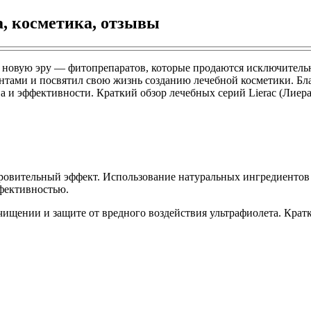
а, косметика, отзывы
о новую эру — фитопрепаратов, которые продаются исключитель
нтами и посвятил свою жизнь созданию лечебной косметики. Бл
и эффективности. Краткий обзор лечебных серий Lierac (Лиерак
ровительный эффект. Использование натуральных ингредиентов 
ффективностью.
чищении и защите от вредного воздействия ультрафиолета. Кра