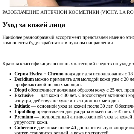
РАЗОБЛАЧЕНИЕ АПТЕЧНОЙ КОСМЕТИКИ (VICHY, LA ROCH
Уход за кожей лица
Наиболее разнообразный ассортимент представлен именно этих
компоненты будут «работать» в нужном направлении.
Краткая классификация основных категорий средств по уходу з
Серия Hydra + Chrono
подходит для использования с 18
Deridium
можно применять для молодой кожи уже с 20 лет
профилактикой первых морщин.
Diopti
обеспечивает должным образом кожу с 25 лет, пре
Exclusive
— для кожи с 30 лет. Способствует активной 
изнутри, действуя не хуже инъекционных методов.
Initiatic
— основной уход за кожей после 30 лет. Обеспеч
Lipofilling
предназначен для ухода за кожей после 35 лет
Premium
— полноценный антивозрастной уход за кожей п
упругости кожи.
Coherence
дает коже после 40 дополнительную «порцию» 
контур становится ровней, а кожа подтянутей.