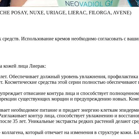
E POSAY, NUXE, URIAGE, LIERAC, FILORGA, AVENE)
 средств. Использование кремов необходимо согласовать с ваши
а кожей лица Лиерак:
 лет. Обеспечивает должный уровень увлажнения, профилактик
. Косметические средства этой серии полностью обеспечивают п
дупреждает отвисание контура лица и способствует полноценному
коррекции существующих морщин и предупреждению новых. Компл
ивает необходимое питание и придает энергию клеткам эпидерми
. Разглаживает контур лица, способствует увлажнению и восстан
осле 35 лет. Уникальные экстракты редких растений делают сре
коллагена, который отвечает на изменения в структуре кожи. Б