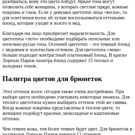
разобраться, кому эти цвета пойдут. Яркие тона могут
позволить себе женщины, у которых светлые пряди, кожные
покровы и глаза. Если у девушки цветотип лица «весна», то
для осветления волос ей лучше воспользоваться оттенками
блонд, которые уходят в золото и мед.
Благодаря им лицо приобретает выразительность. Для
цветотипа «лето» необходимо подбирать пепельные или
пепельно-русые тона. Осенний цветотип – это темный блонд
с медовым и золотистым отливом. Для цветотипа «зима»
больше подходит контрастный платиновый блонд. В краске
Лореаль Париж палитра блонд содержит 15 теплых и
холодных тонов.
Палитра цветов для брюнеток
Этот оттенок волос сегодня также очень востребован. При
выборе цвета необходимо учитывать некоторые нюансы. Для
теплого цветотипа нужно выбирать оттенок этой же гаммы.
Когда кожные покровы представлены в теплом цвете, то
женщине подойдут красные, шоколадные и каштановые
оттенки.
Чем темнее кожа, тем более темнее будет цвет. Для брюнеток в
коллекции Лореаль Париж имеется 12 оттенков.