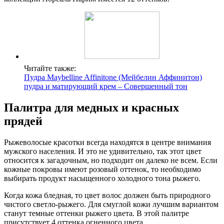
Читайте также:
Пудра Maybelline Affinitone (Мейбелин Аффинитон)
пудра и матирующий крем – Совершенный тон
Палитра для медных и красных
прядей
Рыжеволосые красотки всегда находятся в центре внимания
мужского населения. И это не удивительно, так этот цвет
относится к загадочным, но подходит он далеко не всем. Если
кожные покровы имеют розовый оттенок, то необходимо
выбирать продукт насыщенного холодного тона рыжего.
Когда кожа бледная, то цвет волос должен быть природного
чистого светло-рыжего. Для смуглой кожи лучшим вариантом
станут темные оттенки рыжего цвета. В этой палитре
присутствует 4 оттенка огненного цвета.