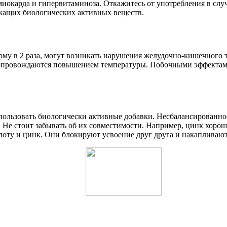
миокарда и гипервитаминоза. Откажитесь от употребления в сл
ржащих биологических активных веществ.
у в 2 раза, могут возникать нарушения желудочно-кишечного тр
 сопровождаются повышением температуры. Побочными эффектам
пользовать биологически активные добавки. Несбалансированно
Не стоит забывать об их совместимости. Например, цинк хорош
лоту и цинк. Они блокируют усвоение друг друга и накапливают