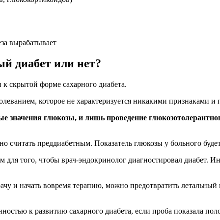
еза вырабатывает
ый диабет или нет?
 к скрытой форме сахарного диабета.
олеванием, которое не характеризуется никакими признаками и 
мые значения глюкозы, и лишь проведение глюкозотолерантно
жно считать преддиабетным. Показатель глюкозы у больного буд
ем для того, чтобы врач-эндокринолог диагностировал диабет. 
врачу и начать вовремя терапию, можно предотвратить летальный
нностью к развитию сахарного диабета, если проба показала по