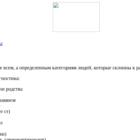
мы
е всем, а определенным категориям людей, которые склонны к р
гностика:
ии родства
намнезе
е
т ст)
дл
ви)
в, глюкокортикоидов)