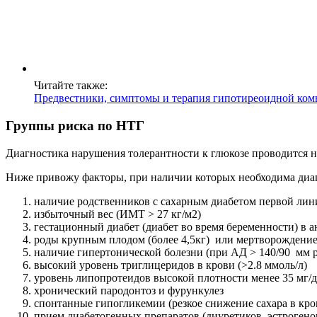
Читайте также:
Предвестники, симптомы и терапия гипотиреоидной ко
Группы риска по НТГ
Диагностика нарушения толерантности к глюкозе проводится н
Ниже привожу факторы, при наличии которых необходима диа
наличие родственников с сахарным диабетом первой лин
избыточный вес (ИМТ > 27 кг/м2)
гестационный диабет (диабет во время беременности) в а
роды крупным плодом (более 4,5кг) или мертворождени
наличие гипертонической болезни (при АД > 140/90 мм р
высокий уровень триглицеридов в крови (>2.8 ммоль/л)
уровень липопротеидов высокой плотности менее 35 мг/
хронический пародонтоз и фурункулез
спонтанные гипогликемии (резкое снижение сахара в кро
прием диабетогенных препаратов (диуретиков, эстрогено