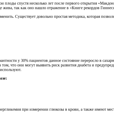
ои плоды спустя несколько лет после первого открытия «Макдона
ще жива, так как оно нашло отражение в «Книге рекордов Гиннесс
енить. Существует довольно простая методика, которая позволя
антности у 30% пациентов данное состояние переросло в сахарн
 том, что они могут выявить риск развития диабета и предупре
 используют.
озе:
пергликемия при измерении глюкозы в крови, а также имеют мес