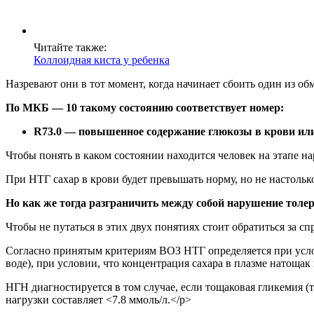
Читайте также:
Коллоидная киста у ребенка
Назревают они в тот момент, когда начинает сбоить один из о
По МКБ — 10 такому состоянию соответствует номер:
R73.0 — повышенное содержание глюкозы в крови или 
Чтобы понять в каком состоянии находится человек на этапе н
При НТГ сахар в крови будет превышать норму, но не настольк
Но как же тогда разграничить между собой нарушение толе
Чтобы не путаться в этих двух понятиях стоит обратиться за 
Согласно принятым критериям ВОЗ НТГ определяется при услови
воде), при условии, что концентрация сахара в плазме натощак
НГН диагностируется в том случае, если тощаковая гликемия (т.
нагрузки составляет <7.8 ммоль/л.</p>