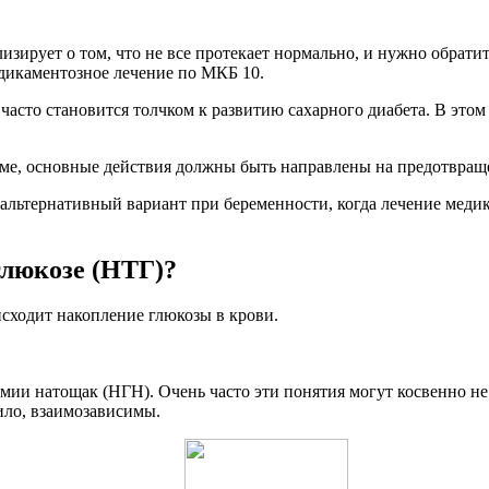
лизирует о том, что не все протекает нормально, и нужно обрат
едикаментозное лечение по МКБ 10.
часто становится толчком к развитию сахарного диабета. В этом 
орме, основные действия должны быть направлены на предотвращ
 альтернативный вариант при беременности, когда лечение меди
глюкозе (НТГ)?
исходит накопление глюкозы в крови.
ии натощак (НГН). Очень часто эти понятия могут косвенно не 
вило, взаимозависимы.