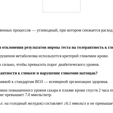
бменных процессов — углеводный, при котором снижается расход
отклонения результатов нормы теста на толерантность к гл
арушения метаболизма используется критерий гликемии крови.
о сильно, чтобы превысить порог диабетического уровня.
рантности к глюкозе и нарушение гликемии натощак?
справкой к стандартам ВОЗ — всемирной организации здоровья.
и повышенного уровня сахара в плазме крови спустя 2 часа пос
 не превышает 7.0 ммоль/литр.
е. на голодный желудок) составляет ≥6.1 ммоль/л и не превышает