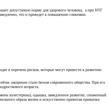
евышает допустимую норму для здорового человека, а при НТГ
замедленно, что и приведет к повышению гликемии.
одят в перечень рисков, которые могут привести к развитию
сейчас ожирение стало бичом современного общества. При его
подросткового возраста.
вень холестерина), одышка, замедленное развитие, сниженный
равильного образа жизни и искусственно привитая привычка