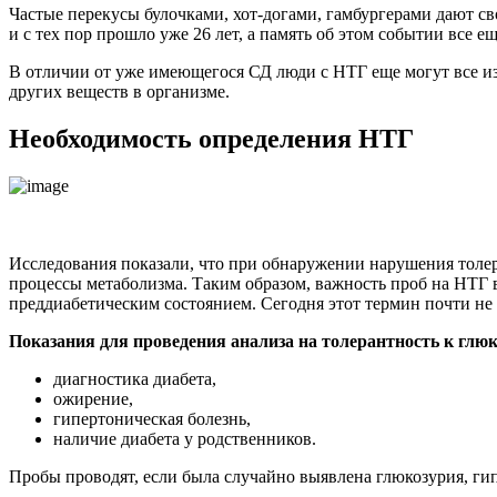
Частые перекусы булочками, хот-догами, гамбургерами дают св
и с тех пор прошло уже 26 лет, а память об этом событии все е
В отличии от уже имеющегося СД люди с НТГ еще могут все изм
других веществ в организме.
Необходимость определения НТГ
Исследования показали, что при обнаружении нарушения толер
процессы метаболизма. Таким образом, важность проб на НТГ в
преддиабетическим состоянием. Сегодня этот термин почти не
Показания для проведения анализа на толерантность к глюк
диагностика диабета,
ожирение,
гипертоническая болезнь,
наличие диабета у родственников.
Пробы проводят, если была случайно выявлена глюкозурия, ги