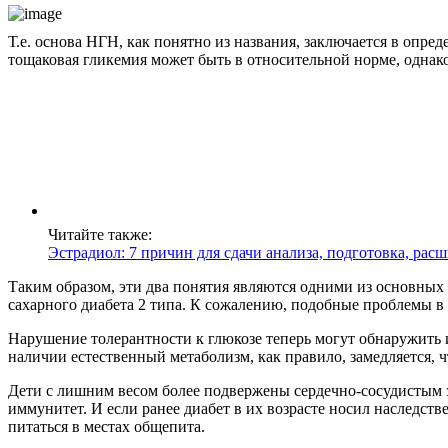
Т.е. основа НГН, как понятно из названия, заключается в опр
тощаковая гликемия может быть в относительной норме, однако
Читайте также:
Эстрадиол: 7 причин для сдачи анализа, подготовка, рас
Таким образом, эти два понятия являются одними из основных 
сахарного диабета 2 типа. К сожалению, подобные проблемы в
Нарушение толерантности к глюкозе теперь могут обнаружить и
наличии естественный метаболизм, как правило, замедляется, ч
Дети с лишним весом более подвержены сердечно-сосудистым 
иммунитет. И если ранее диабет в их возрасте носил наследств
питаться в местах общепита.