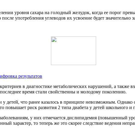
еделении уровня сахара на голодный желудок, когда ее порог пр
 после употребления углеводов их усвоение будет значительно 
шифровка результатов
критериев в диагностике метаболических нарушений, а также вх
 последнее время стали свойственны и молодому поколению.
 у детей, что ранее казалось в принципе невозможным. Однако 
то повышает риск развития 2 типа диабета у детей школьного и 
заболеваниям, у них отмечается дислипидемия (повышенный уро
енный характер, то теперь же это скорее следствие ведения неп