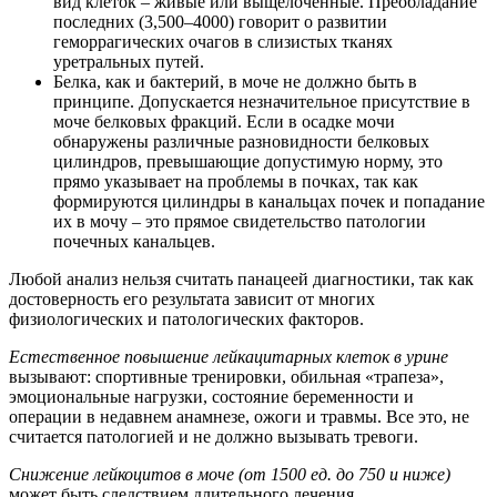
вид клеток – живые или выщелоченные. Преобладание
последних (3,500–4000) говорит о развитии
геморрагических очагов в слизистых тканях
уретральных путей.
Белка, как и бактерий, в моче не должно быть в
принципе. Допускается незначительное присутствие в
моче белковых фракций. Если в осадке мочи
обнаружены различные разновидности белковых
цилиндров, превышающие допустимую норму, это
прямо указывает на проблемы в почках, так как
формируются цилиндры в канальцах почек и попадание
их в мочу – это прямое свидетельство патологии
почечных канальцев.
Любой анализ нельзя считать панацеей диагностики, так как
достоверность его результата зависит от многих
физиологических и патологических факторов.
Естественное повышение лейкацитарных клеток в урине
вызывают: спортивные тренировки, обильная «трапеза»,
эмоциональные нагрузки, состояние беременности и
операции в недавнем анамнезе, ожоги и травмы. Все это, не
считается патологией и не должно вызывать тревоги.
Снижение лейкоцитов в моче (от 1500 ед. до 750 и ниже)
может быть следствием длительного лечения