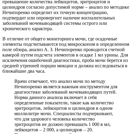
превышение количества лейкоцитов, эритроцитов и
цилиндров согласно допустимой норме – анализ по методике
Нечипоренко определит их точную концентрацию,
подтвердит или опровергнет наличие воспалительных
заболеваний мочевыводящей системы острого или
хронического характера.
В отличие от общего мониторинга мочи, где осадочные
элементы подсчитываются под микроскопом в определенном
поле обзора, анализ А. З. Нечипоренко проводится счетной
камерой путем подсчета элементов в осадке 1 мл урины. Для
исключения ошибочной диагностики, проба мочи берется из
средней утренней порции микции и должна исследоваться в
ближайшие два часа.
Врачи отмечают, что анализ мочи по методу
Нечипоренко является важным инструментом для
диагностики заболеваний мочевыводящих путей.
Норма данного анализа включает в себя
определенные показатели, такие как количество
эритроцитов, лейкоцитов и цилиндров в одном
миллилитре мочи. Специалисты подчеркивают,
что для здорового человека количество
эритроцитов не должно превышать 1 000 в мл,
лейкоцитов – 2 000, а цилиндров – 20.