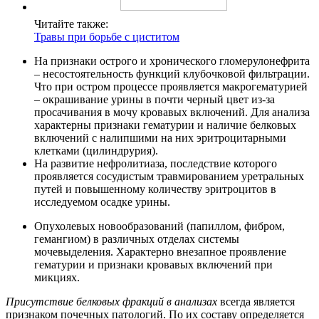
Читайте также:
Травы при борьбе с циститом
На признаки острого и хронического гломерулонефрита
– несостоятельность функций клубочковой фильтрации.
Что при остром процессе проявляется макрогематурией
– окрашивание урины в почти черный цвет из-за
просачивания в мочу кровавых включений. Для анализа
характерны признаки гематурии и наличие белковых
включений с налипшими на них эритроцитарными
клетками (цилиндрурия).
На развитие нефролитиаза, последствие которого
проявляется сосудистым травмированием уретральных
путей и повышенному количеству эритроцитов в
исследуемом осадке урины.
Опухолевых новообразований (папиллом, фибром,
гемангиом) в различных отделах системы
мочевыделения. Характерно внезапное проявление
гематурии и признаки кровавых включений при
микциях.
Присутствие белковых фракций в анализах
всегда является
признаком почечных патологий. По их составу определяется