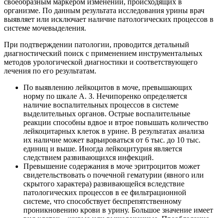
своеобразным маркером изменений, происходящих в
организме. По данным результата исследования урины врач
выявляет или исключает наличие патологических процессов в
системе мочевыделения.
При подтверждении патологии, проводится детальный
диагностический поиск с применением инструментальных
методов урологической диагностики и соответствующего
лечения по его результатам.
По выявлению лейкоцитов в моче, превышающих
норму по шкале А. З. Нечипоренко определяется
наличие воспалительных процессов в системе
выделительных органов. Острые воспалительные
реакции способны вдвое и втрое повышать количество
лейкоцитарных клеток в урине. В результатах анализа
их наличие может варьироваться от 6 тыс. до 10 тыс.
единиц и выше. Иногда лейкоцитурия является
следствием развивающихся инфекций.
Превышение содержания в моче эритроцитов может
свидетельствовать о почечной гематурии (явного или
скрытого характера) развивающейся вследствие
патологических процессов в ее фильтрационной
системе, что способствует беспрепятственному
проникновению крови в урину. Большое значение имеет