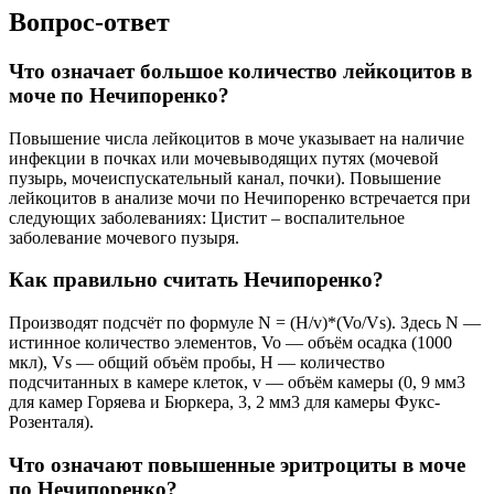
Вопрос-ответ
Что означает большое количество лейкоцитов в
моче по Нечипоренко?
Повышение числа лейкоцитов в моче указывает на наличие
инфекции в почках или мочевыводящих путях (мочевой
пузырь, мочеиспускательный канал, почки). Повышение
лейкоцитов в анализе мочи по Нечипоренко встречается при
следующих заболеваниях: Цистит – воспалительное
заболевание мочевого пузыря.
Как правильно считать Нечипоренко?
Производят подсчёт по формуле N = (H/v)*(Vo/Vs). Здесь N —
истинное количество элементов, Vo — объём осадка (1000
мкл), Vs — общий объём пробы, H — количество
подсчитанных в камере клеток, v — объём камеры (0, 9 мм3
для камер Горяева и Бюркера, 3, 2 мм3 для камеры Фукс-
Розенталя).
Что означают повышенные эритроциты в моче
по Нечипоренко?