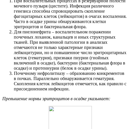
При воспалительных процессах в резервуарной полости
мочевого пузыря (цистите). Инфекция различного
генезиса способна спровоцировать скопление
фагоцитарных клеток (лейкоцитов) в очагах воспаления.
Часто в осадке урины обнаруживаются клетки
эритроцитов и бактериальная флора.
Для пиелонефрита – воспалительном поражении
почечных лоханок, канальцев и иных структурных
тканей. При выявленной патологии в анализах
отмечаются не только характерные признаки
лейкоцитурии, но и повышенное число эритроцитарных
клеток (гематурия), признаки пиурии (гнойных
включений в осадке), бактеурии (бактериальная флора в
осадке) и протеинурии (белок в осадке урины).
Почечному нефролитиазу – образованию конкрементов
в почках. Параллельно обнаруживается гематурия.
Скопления клеток лейкоцитов отмечается, как правило с
присоединением инфекции.
Превышение нормы эритроцитов в осадке указывает: