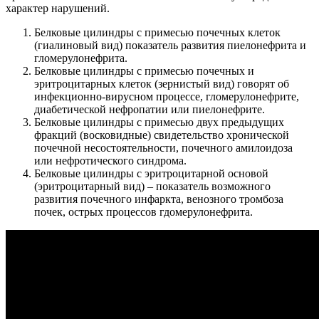
характер нарушений.
Белковые цилиндры с примесью почечных клеток
(гиалиновый вид) показатель развития пиелонефрита и
гломерулонефрита.
Белковые цилиндры с примесью почечных и
эритроцитарных клеток (зернистый вид) говорят об
инфекционно-вирусном процессе, гломерулонефрите,
диабетической нефропатии или пиелонефрите.
Белковые цилиндры с примесью двух предыдущих
фракций (восковидные) свидетельство хронической
почечной несостоятельности, почечного амилоидоза
или нефротического синдрома.
Белковые цилиндры с эритроцитарной основой
(эритроцитарный вид) – показатель возможного
развития почечного инфаркта, венозного тромбоза
почек, острых процессов гдомерулонефрита.