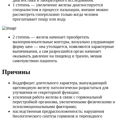
диагностики и лабораторного исследования.
1 степень —
увеличение железы диагностируется
специалистом в процессе пальпации, внешне можно
рассмотреть гиперплазию только когда человек
проглатывает пищу или воду.
2 степень —
железа начинает приобретать
малопривлекательные контуры, визуально ухудшающие
форму шеи — она утолщается, появляются характерные
выпячивания, а сам разросшийся орган начинает
оказывать давление на пищевод и трахею, мешая
самочувствию пациента.
Причины
йоддефицит длительного характера, вынуждающий
щитовидную железу патологически разрастаться для
улучшения ее секреторной функции;
усиленная работа железы в связи с гормональной
перестройкой организма, увеличенными физическими и
психоэмоциональными факторами;
наследственная предрасположенность: нарушения
биологического синтеза гормонов и тиреоидного