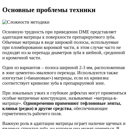
Основные проблемы техники
Основную трудность при приведении DME представляет
адаптация матрицы к поверхности препарируемого зуба.
Обычные матрицы в виде широкой полосы, используемые
при пломбировании коронкой части, в этом случае часто не
подходят из-за перепада диаметров зуба в шейной, срединной
и кромочной части.
Один из вариантов – полоса шириной 2-3 мм, расположенная
в зоне цементно-эмалевого перехода. Используются также
изогнутые («банановые») матрицы, если их кривизна
соответствует кривизне зуба в препарируемой зоне.
При локальных узких и глубокие дефектах могут применяться
особые матричные конструкции, называемые «матрица-в-
матрице».
Одновременно применяют тефлоновые ленты,
клинья (редко) и другие средства
, обеспечивающие
герметичность рабочего поля.
Важную роль в адаптации матрицы играет наличие щечных и
язычных структур зуба, на которые она может опереться. В