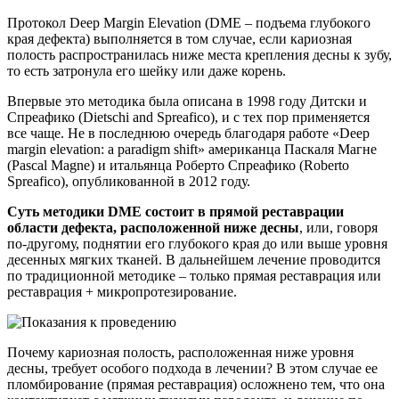
Протокол Deep Margin Elevation (DME – подъема глубокого
края дефекта) выполняется в том случае, если кариозная
полость распространилась ниже места крепления десны к зубу,
то есть затронула его шейку или даже корень.
Впервые это методика была описана в 1998 году Дитски и
Спреафико (Dietschi and Spreafico), и с тех пор применяется
все чаще. Не в последнюю очередь благодаря работе «Deep
margin elevation: a paradigm shift» американца Паскаля Магне
(Pascal Magne) и итальянца Роберто Спреафико (Roberto
Spreafico), опубликованной в 2012 году.
Суть методики DME состоит в прямой реставрации
области дефекта, расположенной ниже десны
, или, говоря
по-другому, поднятии его глубокого края до или выше уровня
десенных мягких тканей. В дальнейшем лечение проводится
по традиционной методике – только прямая реставрация или
реставрация + микропротезирование.
Почему кариозная полость, расположенная ниже уровня
десны, требует особого подхода в лечении? В этом случае ее
пломбирование (прямая реставрация) осложнено тем, что она