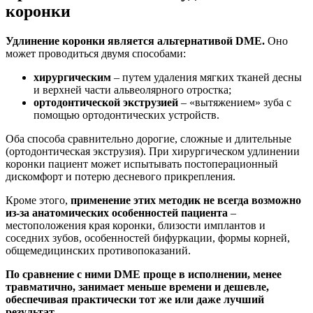
коронки
Удлинение коронки является альтернативой DME.
Оно
может проводиться двумя способами:
хирургическим
– путем удаления мягких тканей десны
и верхней части альвеолярного отростка;
ортодонтической экструзией
– «вытяжением» зуба с
помощью ортодонтических устройств.
Оба способа сравнительно дорогие, сложные и длительные
(ортодонтическая экструзия). При хирургическом удлинении
коронки пациент может испытывать постоперационный
дискомфорт и потерю десневого прикрепления.
Кроме этого,
применение этих методик не всегда возможно
из-за анатомических особенностей пациента
–
местоположения края коронки, близости имплантов и
соседних зубов, особенностей бифуркации, формы корней,
общемедицинских противопоказаний.
По сравнение с ними DME проще в исполнении, менее
травматично, занимает меньше времени и дешевле,
обеспечивая практически тот же или даже лучший
результат.