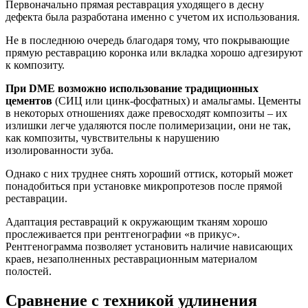
Первоначально прямая реставрация уходящего в десну
дефекта была разработана именно с учетом их использования.
Не в последнюю очередь благодаря тому, что покрывающие
прямую реставрацию коронка или вкладка хорошо адгезируют
к композиту.
При DME возможно использование традиционных
цементов
(СИЦ или цинк-фосфатных) и амальгамы. Цементы
в некоторых отношениях даже превосходят композиты – их
излишки легче удаляются после полимеризации, они не так,
как композиты, чувствительны к нарушению
изолированности зуба.
Однако с них труднее снять хороший оттиск, который может
понадобиться при установке микропротезов после прямой
реставрации.
Адаптация реставраций к окружающим тканям хорошо
прослеживается при рентгенографии «в прикус».
Рентгенограмма позволяет установить наличие нависающих
краев, незаполненных реставрационным материалом
полостей.
Сравнение с техникой удлинения