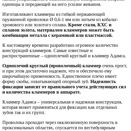
единицы и передающей на него усилие жевания.
Изготавливают кламмеры из гибкой нержавеющей
пружинной проволоки Ø 0,6-1 мм или литьем из кобальт-
хромового или золотого сплава.
Кроме стали, КХС и
сплавов золота, материалом кламмеров может быть
комбинация металла с керамикой или пластмассой.
К настоящему времени разработано огромное количество
конструкций кламмеров. Самые известные и
распространенные – одноплечий круглый и кламмер Адамса.
Одноплечий круглый (проволочный) кламмер
очень прост,
и при этом достаточно надежен, что и обеспечило ему
широчайшую применимость. Единственное плечо имеет
форму скобы, охватывающей опорный зуб.
Надежность
фиксации зависит от правильного учета действующих сил
и количества кламмеров в аппарате.
Кламмер Адамса – универсальная и надежная конструкция,
которая может применяться для фиксации как отдельных
зубов так и их групп.
Проволока проходит через окклюзионную поверхность в
проксимальных областях, спускается по вестибулярным