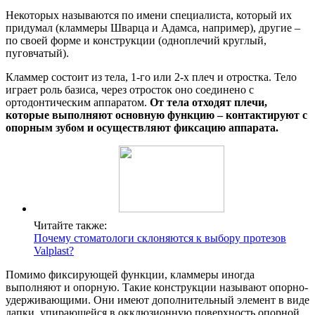
Некоторых называются по имени специалиста, который их
придумал (кламмеры Шварца и Адамса, например), другие –
по своей форме и конструкции (одноплечий круглый,
пуговчатый).
Кламмер состоит из тела, 1-го или 2-х плеч и отростка. Тело
играет роль базиса, через отросток оно соединено с
ортодонтическим аппаратом.
От тела отходят плечи,
которые выполняют основную функцию – контактируют с
опорным зубом и осуществляют фиксацию аппарата.
Читайте также:
Почему стоматологи склоняются к выбору протезов
Valplast?
Помимо фиксирующей функции, кламмеры иногда
выполняют и опорную. Такие конструкции называют опорно-
удерживающими. Они имеют дополнительный элемент в виде
лапки, упирающейся в окклюзионную поверхность опорной