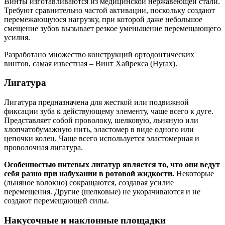
Винты изготавливаются из медицинской нержавеющей стали.
Требуют сравнительно частой активации, поскольку создают
перемежающуюся нагрузку, при которой даже небольшое
смещение зубов вызывает резкое уменьшение перемещающего
усилия.
Разработано множество конструкций ортодонтических
винтов, самая известная – Винт Хайрекса (Hyrax).
Лигатура
Лигатура предназначена для жесткой или подвижной
фиксации зуба к действующему элементу, чаще всего к дуге.
Представляет собой проволоку, шелковую, льняную или
хлопчатобумажную нить, эластомер в виде одного или
цепочки колец. Чаще всего используется эластомерная и
проволочная лигатура.
Особенностью нитевых лигатур является то, что они ведут
себя разно при набухании в ротовой жидкости.
Некоторые
(льняное волокно) сокращаются, создавая усилие
перемещения. Другие (шелковые) не укорачиваются и не
создают перемещающей силы.
Накусочные и наклонные площадки