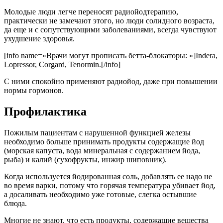
Молодые люди легче переносят радиойодтерапию,
практически не замечают этого, но люди солидного возраста,
да еще и с сопутствующими заболеваниями, всегда чувствуют
ухудшение здоровья.
[info name=»Врачи могут прописать бетта-блокаторы: «]Indera,
Lopressor, Corgard, Tenormin.[/info]
С ними спокойно применяют радиойод, даже при повышении
нормы гормонов.
Профилактика
Пожилым пациентам с нарушенной функцией железы
необходимо больше принимать продукты содержащие йод
(морская капуста, вода минеральная с содержанием йода,
рыба) и калий (сухофрукты, инжир шиповник).
Когда используется йодированная соль, добавлять ее надо не
во время варки, потому что горячая температура убивает йод,
а досаливать необходимо уже готовые, слегка остывшие
блюда.
Многие не знают, что есть продукты, содержащие вещества