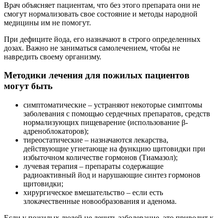
Врач объясняет пациентам, что без этого препарата они не
смогут нормализовать свое состояние и методы народной
медицины им не помогут.
При дефиците йода, его назначают в строго определенных
дозах. Важно не заниматься самолечением, чтобы не
навредить своему организму.
Методики лечения для пожилых пациентов
могут быть
симптоматические
–
устраняют некоторые симптомы
заболевания с помощью сердечных препаратов, средств
нормализующих пищеварение (использование β-
адреноблокаторов);
тиреостатические
–
назначаются лекарства,
действующие угнетающе на функцию щитовидки при
избыточном количестве гормонов (Тиамазол);
лучевая терапия
–
препараты содержащие
радиоактивный йод и нарушающие синтез гормонов
щитовидки;
хирургическое вмешательство
–
если есть
злокачественные новообразования и аденома.
Если у пожилых людей не лечить заболевание, это приводит к