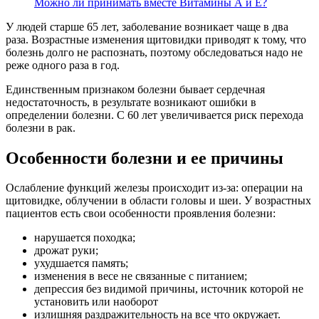
Можно ли принимать вместе Витамины А и Е?
У людей старше 65 лет, заболевание возникает чаще в два
раза. Возрастные изменения щитовидки приводят к тому, что
болезнь долго не распознать, поэтому обследоваться надо не
реже одного раза в год.
Единственным признаком болезни бывает сердечная
недостаточность, в результате возникают ошибки в
определении болезни. С 60 лет увеличивается риск перехода
болезни в рак.
Особенности болезни и ее причины
Ослабление функций железы происходит из-за: операции на
щитовидке, облучении в области головы и шеи. У возрастных
пациентов есть свои особенности проявления болезни:
нарушается походка;
дрожат руки;
ухудшается память;
изменения в весе не связанные с питанием;
депрессия без видимой причины, источник которой не
установить или наоборот
излишняя раздражительность на все что окружает.