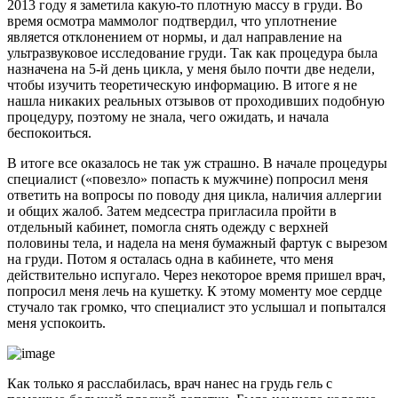
2013 году я заметила какую-то плотную массу в груди. Во
время осмотра маммолог подтвердил, что уплотнение
является отклонением от нормы, и дал направление на
ультразвуковое исследование груди. Так как процедура была
назначена на 5-й день цикла, у меня было почти две недели,
чтобы изучить теоретическую информацию. В итоге я не
нашла никаких реальных отзывов от проходивших подобную
процедуру, поэтому не знала, чего ожидать, и начала
беспокоиться.
В итоге все оказалось не так уж страшно. В начале процедуры
специалист («повезло» попасть к мужчине) попросил меня
ответить на вопросы по поводу дня цикла, наличия аллергии
и общих жалоб. Затем медсестра пригласила пройти в
отдельный кабинет, помогла снять одежду с верхней
половины тела, и надела на меня бумажный фартук с вырезом
на груди. Потом я осталась одна в кабинете, что меня
действительно испугало. Через некоторое время пришел врач,
попросил меня лечь на кушетку. К этому моменту мое сердце
стучало так громко, что специалист это услышал и попытался
меня успокоить.
Как только я расслабилась, врач нанес на грудь гель с