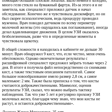
помощью большой плоской лопатки. Было немного холодно,
много геля стекло на бумажный фартук. Из-за этого я и не
заметила, как специалист приложил датчик и начал
обследование. Конечно же я чувствовала дискомфорт, но он
был скорее психологическим, ведь процедуру проводил
мужчина. Врач поводил датчиком по всему периметру
молочной железы (это ощущалось как поглаживание), иногда
делал вдавливающие движения. В целом УЗИ оказалось
безболезненным, разве что в определенные моменты я
чувствовала щекотку.
В общей сложности я находилась в кабинете не дольше 30
минут. Врач обнаружил 9 кист, что, если честно, меня очень
обеспокоило. Однако окончательные результаты с
расшифровкой специалист предложил забрать только через 2
дня. В итоге я получила файл непосредственно со снимками
кист, а также текстовым описанием патологий. Самое
большое новообразование имело размер 2,8 см, а самое
маленькое: 2 мм. Также была приписка о том, что кисты
считаются доброкачественными. Маммолог, оценив
результаты УЗИ, сказал, что можно выбрать тактику
наблюдения. Так что уже 5 лет я регулярно прохожу УЗИ
молочных желез, благодаря чему знаю, что мои кисты не
растут, и остаются доброкачественными».
Лискова Жанна Максимовна, 25 лет