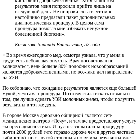
киста явно доброкачественная. Хотя за листом
результатов меня попросили прийти лишь на
следующий день. Не понравилось то, что мне
настойчиво предлагали пакет дополнительных
диагностических процедур. В целом сама
процедура помогла мне избежать ненужной
болезненной биопсии».
Колчакова Зинаида Витальевна, 52 года
« Во время ежегодного мед. осмотра узнала, что у меня в
груди есть небольшая опухоль. Врач посоветовал не
волноваться, ведь больше 80% подобных новообразований
являются доброкачественными, но все-таки дал направление
на УЗИ.
По себе знаю, что ожидание результатов является еще большей
мукой, чем сама процедура. Поэтому стала искать отзывы о
том, где лучше сделать УЗИ молочных желез, чтобы получить
результаты в тот же день.
В городе Москва довольно обширной является сеть
медицинских центров «Лечу», и там же предоставляют услугу
экспресс-диагностики. И пусть я заплатила за процедуру
почти 2000 рублей (что гораздо дороже чем в других частных
кабинетах), но с другой стороны я получила результаты уже