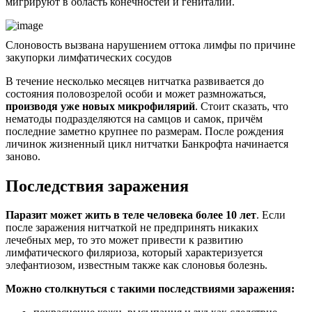
мигрируют в область конечностей и гениталий.
Слоновость вызвана нарушением оттока лимфы по причине
закупорки лимфатических сосудов
В течение несколько месяцев нитчатка развивается до
состояния половозрелой особи и может размножаться,
производя уже новых микрофилярий
. Стоит сказать, что
нематоды подразделяются на самцов и самок, причём
последние заметно крупнее по размерам. После рождения
личинок жизненный цикл нитчатки Банкрофта начинается
заново.
Последствия заражения
Паразит может жить в теле человека более 10 лет
. Если
после заражения нитчаткой не предпринять никаких
лечебных мер, то это может привести к развитию
лимфатического филяриоза, который характеризуется
элефантиозом, известным также как слоновья болезнь.
Можно столкнуться с такими последствиями заражения: