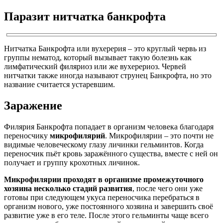
Паразит нитчатка банкрофта
Нитчатка Банкрофта или вухерерия – это круглый червь из
группы нематод, который вызывает такую болезнь как
лимфатический филяриоз или же вухерериоз. Червей
нитчатки также иногда называют струнец Банкрофта, но это
название считается устаревшим.
Заражение
Филярия Банкрофта попадает в организм человека благодаря
переносчику
микрофилярий
. Микрофилярии – это почти не
видимые человеческому глазу личинки гельминтов. Когда
переносчик пьёт кровь заражённого существа, вместе с ней он
получает и группу крохотных личинок.
Микрофилярии проходят в организме промежуточного
хозяина несколько стадий развития
, после чего они уже
готовы при следующем укуса переносчика перебраться в
организм нового, уже постоянного хозяина и завершить своё
развитие уже в его теле. После этого гельминты чаще всего